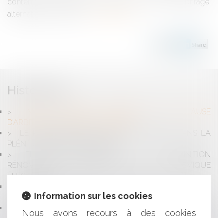
contentieux, de régler le litige par la voie de l’arbitrage,
alternative à la saisine...
Lire la suite
Historique
MON CONTRAT CONTIENT UNE CLAUSE
D’ARBITRAGE : DOIS-JE PANIQUER ?
LE REMPLACEMENT DU MAIRE EMPÊCHÉ DANS LA
PLÉNITUDE DE SES FONCTIONS
ELECTIONS MUNICIPALES : UNE DÉFINITION
RÉNOVÉE DE "L'ÉLÉMENT NOUVEAU DE POLÉMIQUE
ÉLECTORALE"
LOYER BINAIRE ET RENOUVELLEMENT, LA FORCE DU
Information sur les cookies
CONTRAT
L’IMPLANTATION D’ÉOLIENNES PEUT-ELLE ÊTRE
Nous avons recours à des cookies