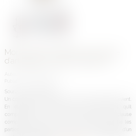
Mon contrat contient une clause
d’arbitrage : Dois-je paniquer ?
Auteur : ENGLISH Benjamin
Publié le :
08/12/2020
Source :
www.eurojuris.fr
Un contrat vous lie à un tiers, avec lequel un litige survient.
En étudiant ce contrat, vous vous apercevez qu’il
comporte dans les dernières pages une clause
compromissoire. Il s’agit de la clause par laquelle les
parties conviennent, en cas de survenance d’un