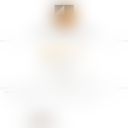
Ouvrir
le
Vous êtes ici :
Accueil
menu
Mon contrat contient une clause d’arbitrage : Dois-je paniquer ?