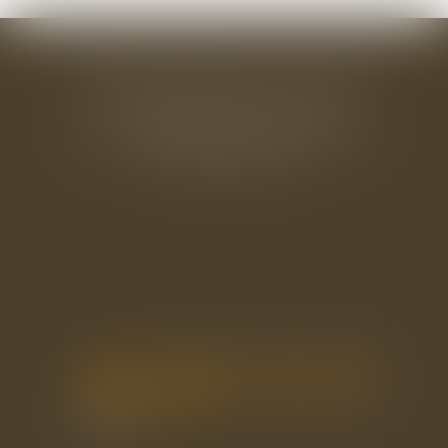
BAUDRY-MESNIL-BAILLY AVOCATS
33 rue de l'Alma - BP 542
50100 CHERBOURG EN COTENTIN
Tél : 02 33 22 26 20