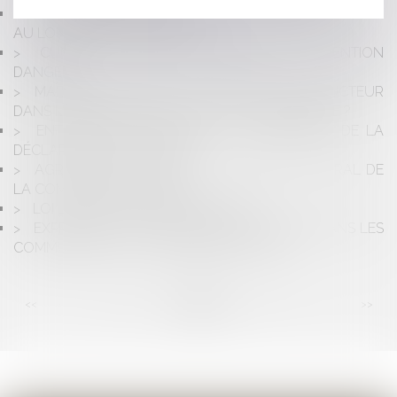
OBLIGATION DE DÉLIVRANCE DU BAILLEUR TOUT
AU LONG DE LA VIE DU BAIL
CUMUL DE BAUX DÉROGATOIRES : ATTENTION
DANGER !
MAÎTRE D'OUVRAGE : QUALITÉ DE CONSTRUCTEUR
DANS L'EXERCICE DE SES RECOURS EN GARANTIE ?
ENTREPRISE EN DIFFICULTÉ : L'IMPORTANCE DE LA
DÉCLARATION DE CRÉANCE
AGRESSION D'UN MAIRE : LE PRÉJUDICE MORAL DE
LA COMMUNE RECONNU
LOI LITTORAL ET INDEMNISATION
EXPRESSION DES GROUPES MINORITAIRES DANS LES
COMMUNES DE 1 000 HABITANTS ET PLUS
<<
<
...
55
56
57
58
59
60
61
...
>
>>