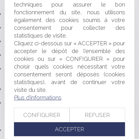
CONSIDÉRÉE COMME UN TROUBLE ANORMAL DU
techniques pour assurer le bon
VOISINAGE ?
fonctionnement du site, nous utilisons
LA SURVEILLANCE PAR DRONES DE PARIS EST
également des cookies soumis à votre
ILLÉGALE
consentement pour collecter des
LOI DE FINANCES 2021 : QUELLES MESURES POUR
LES PARTICULIERS ?
statistiques de visite.
RÈGLEMENT DU PRIX D’ADJUDICATION : APRÈS
Cliquez ci-dessous sur « ACCEPTER » pour
L’HEURE, C’EST TOUJOURS L’HEURE… !
accepter le dépôt de l'ensemble des
APPLICATION DE LA JURISPRUDENCE CZABAJ AU
cookies ou sur « CONFIGURER » pour
REJET IMPLICITE D'UN RECOURS GRACIEUX
choisir quels cookies nécessitant votre
MORT NUMÉRIQUE : QUE DEVIENNENT LES
consentement seront déposés (cookies
DONNÉES D'UNE PERSONNE SUR LES RÉSEAUX
statistiques), avant de continuer votre
SOCIAUX APRÈS SON DÉCÈS ?
CESSATION DES PAIEMENTS, RÉSERVES DE CRÉDIT ET
visite du site.
AVANCES EN COMPTE COURANT
Plus d'informations
DIVIDENDES PERÇUS PAR LES TRAVAILLEURS
INDÉPENDANTS : QUELLE ASSIETTE RETENIR POUR
CONFIGURER
REFUSER
ASSUJETTIR LES DIVIDENDES À COTISATIONS SOCIALES
?
ACCEPTER
QUID DES INDEMNITÉS DES ÉLUS DES
INTERCOMMUNALITÉS ?