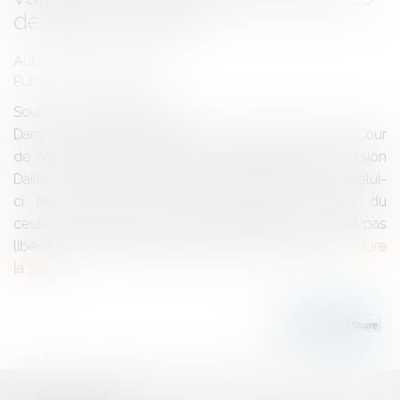
de cession Dailly ?
Auteur : BACLE Florent
Publié le :
06/12/2017
Source :
www.eurojuris.fr
Dans un arrêt important rendu le 11 octobre 2017, la Cour
de cassation vient renforcer le mécanisme de la cession
Dailly. On sait qu’une fois notifiée au débiteur cédé, celui-
ci ne peut plus se libérer qu’entre les mains du
cessionnaire à défaut de quoi son paiement ne serait pas
libératoire. Dans un attendu de principe, la Haute...
Lire
la suite