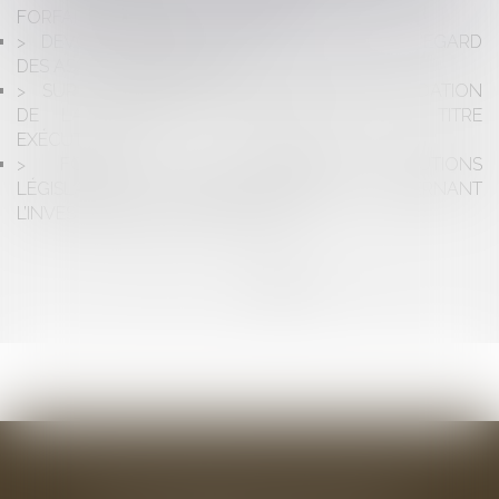
FORFAITAIRE DE RECOUVREMENT
DEVOIR DE MISE EN GARDE DU BANQUIER À L'ÉGARD
DES ASSOCIÉS D'UNE SNC
SUR LA RECEVABILITÉ DE L'ACTION EN LIQUIDATION
DE LA CRÉANCE CONSTATÉE PAR UN TITRE
EXÉCUTOIRE
FOCUS SUR LES DERNIÈRES ÉVOLUTIONS
LÉGISLATIVES ET JURISPRUDENTIELLES CONCERNANT
L’INVESTISSEMENT DANS LES PME
<<
<
1
2
3
>
>>
BAUDRY-MESNIL-BAILLY AVOCATS