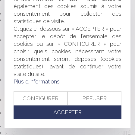
PIRATAGE D’UN COMPTE BANCAIRE : LE CLIENT EST-
également des cookies soumis à votre
IL AUTOMATIQUEMENT RESPONSABLE ?
consentement pour collecter des
LE CAUTIONNEMENT DISPROPORTIONNÉ
COIFFEURS, GARAGISTES, CARROSSIERS : DES AIDES
statistiques de visite.
FINANCIÈRES POUR AMÉLIORER VOS CONDITIONS DE
Cliquez ci-dessous sur « ACCEPTER » pour
TRAVAIL
accepter le dépôt de l'ensemble des
L’OBLIGATION DE VÉRIFICATION DU BANQUIER
cookies ou sur « CONFIGURER » pour
PRÊTEUR DE DENIERS DANS LE CADRE DE LA
choisir quels cookies nécessitant votre
RÉGULARISATION D’UN CCMI
consentement seront déposés (cookies
ECHANGES DE TITRES FINANCIERS : UNE
statistiques), avant de continuer votre
ORDONNANCE DONNE UN CADRE LÉGAL À LA
BLOCKCHAIN
visite du site.
LE DEVOIR DE MISE EN GARDE DU BANQUIER VIS À
Plus d'informations
VIS DE LA CAUTION NON AVERTIE SUR L'ABSENCE DE
VIABILITÉ DE L'OPÉRATION FINANCÉE
CONFIGURER
REFUSER
QUELLES SONT LES CONDITIONS DE VALIDITÉ DU
BORDEREAU DE CRÉANCES DE CESSION DAILLY ?
ACCEPTER
DÉMATÉRIALISATION DES RELATIONS
CONTRACTUELLES DANS LE SECTEUR FINANCIER
MAINTIEN DU TAUX DU LIVRET A À 0,75%
CAUTIONNEMENT : QUALIFICATION DE L'INDEMNITÉ