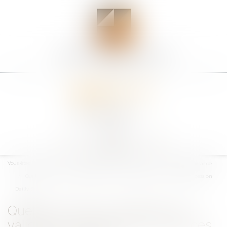
Ouvrir
le
Vous êtes ici :
Accueil
Entreprises
Finances
Banque et finance
menu
Quelles sont les conditions de validité du bordereau de créances de cession
Dailly ?
Quelles sont les conditions de
validité du bordereau de créances