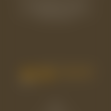
33 rue de l'Alma - BP 542
50100 CHERBOURG EN COTENTIN
Tél : 02 33 22 26 20
Accueil
Le cabinet