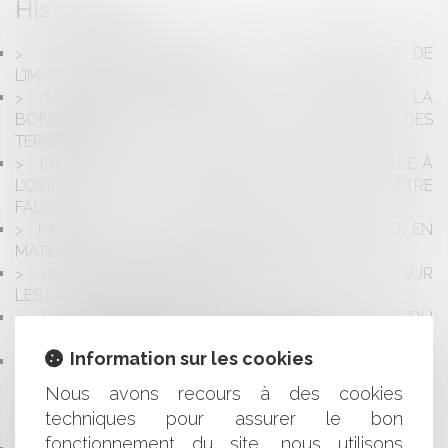
Historique
LE BANQUIER FACE À LA SAISIE PÉNALE DE
L’IMMEUBLE HYPOTHÉQUÉ
LES PRÊTS FACILITÉS POUR LE TOURISME : LA
BONNE NOUVELLE DE BPI ET DE LA BANQUE DES
TERRITOIRES
LA BANQUE QUI ENCAISSE UN CHÈQUE LIBELLÉ À
L’ORDRE DE DEUX BÉNÉFICIAIRE PEUT-ELLE ÊTRE
FAUTIVE ?
RAPPELS SUR LA RESPONSABILITÉ DU BANQUIER EN
MATIÈRE DE FALSIFICATION DE CHÈQUES
DEUX NOUVELLES MENTIONS OBLIGATOIRES SUR
LES FACTURES EN FRANCE
LES CRÉDITS DE RESTRUCTURATION EXCLUS DU
DEVOIR DE MISE EN GARDE DU BANQUIER
Information sur les cookies
LE CRÉANCIER QUI IGNORE LA DÉVOLUTION
SUCCESSORALE D'UN DE CES CODÉBITEURS
Nous avons recours à des cookies
SOLIDAIRES PEUT INVOQUER LA SUSPENSION DE LA
techniques pour assurer le bon
PRESCRIPTION
fonctionnement du site, nous utilisons