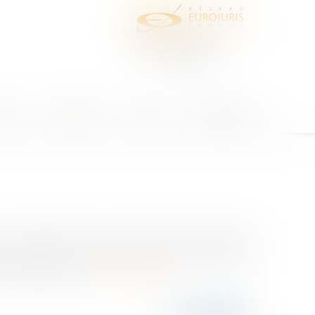
juris
Honoraires
Contact
Espace client
 02 milliards d’euros pour aider au financement de
% par rapport à 2019. Il permet à des entreprises
nts prenant la fo...
Lire la suite