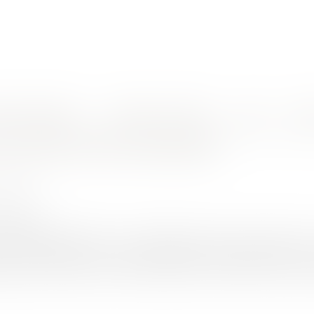
nes d'intervention
Rendez-vous en ligne
Actus
Euro
Réforme du financement participatif
u financement participatif
 Corinne
3/2022
rojuris.fr
ancement participatif ou crowdfunding a permis de collecter 1,
s et d’entreprises, soit une augmentation substantielle de 62
lopper un projet de rechercher auprès du public des financeme