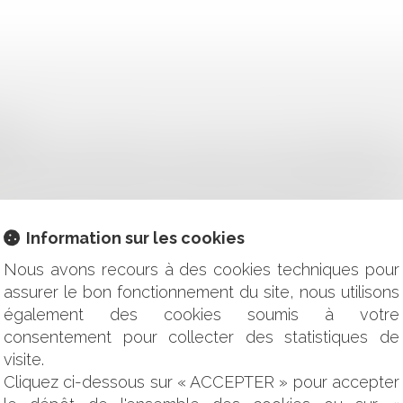
ELLE
NNELLE : LES ARRÊTS DE LA HAUTE COUR DE NOVEMBRE 20
UIER : RAPPEL DU POINT DE DÉPART DU DÉLAI DE PRESCRIP
DE MISE EN GARDE DE LA BANQUE ET APPRÉCIATION DE 
INT DE LA CAUTION EN CAS DE SÉPARATION DE BIENS ?
Information sur les cookies
TION : LES PARTS SOCIALES ET LA CRÉANCE DE COMPTE
Nous avons recours à des cookies techniques pour
AI DE PRESCRIPTION DE L’ACTION EN PAIEMENT D’UN PRÊT A
assurer le bon fonctionnement du site, nous utilisons
ÉCISIONS SUR L’ÉVALUATION DU PRÉJUDICE RÉSULTANT DE
également des cookies soumis à votre
consentement pour collecter des statistiques de
NCAIRE EN CAS DE MENTION MANUSCRITE IRRÉGULIÈRE APP
visite.
Cliquez ci-dessous sur « ACCEPTER » pour accepter
ALISATION PAR LE DÉCRET DU 22 FÉVRIER