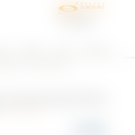
juris
Honoraires
Contact
Espace client
 1792-7 du code civil
du code civil dispose que l’élément d’équipement, y
e d’une activité professionnelle dans l’ouvrage, est
oc...
Lire la suite