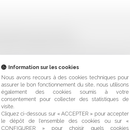
GULIÈRE N’EST PAS AUTOMATIQUE
T DU SOLDE DU MARCHÉ DE TRAVAUX
RANTIE RC DÉCENNALE AUX INSTALLATIONS PHOTOVOLTA
SE AMIABLE, LA COUR DE CASSATION PRÉCISE SON ANALY
Information sur les cookies
ÉMOLITION
Nous avons recours à des cookies techniques pour
 ET DÉSORDRES CONSTRUCTIFS
assurer le bon fonctionnement du site, nous utilisons
également des cookies soumis à votre
RÉDUIRE SON DROIT À RÉPARATION
ALIDITÉ DES AUTORISATIONS D’URBANISME DÉLIVRÉES ENTR
consentement pour collecter des statistiques de
E DONT LE PRINCIPE EST CONSTATÉ
visite.
RAISON DANS LES CONTRATS DE VEFA
Cliquez ci-dessous sur « ACCEPTER » pour accepter
'ARTICLE 1792-7 DU CODE CIVIL
le dépôt de l'ensemble des cookies ou sur «
DU LOCATEUR D’OUVRAGE
CONFIGURER » pour choisir quels cookies