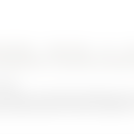
nes d'intervention
Rendez-vous en ligne
Actus
Euro
Elément d'équipement : résurrection de l'article 1792-7 du code civil
'équipement : résurrection de l'article
4/2025
rojuris.fr
 6 mars 2025, n°23-20.018, Publié au bulletin L’article 1792-7 
essoires, dont la fonction exclusive est de permettre l’exercic
 de la garantie décennale des constructeurs. L’équipement à v