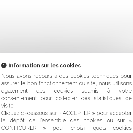
 SALARIÉ QUI L’A RESPECTÉE PEUT OBTENIR RÉPARATION
IÉ SE HEURTE À SON OBLIGATION DE LOYAUTÉ
VAIL : COMPARAISON JURIDIQUE ENTRE LA FRANCE, L'ALL
IF VERS L’EFFECTIVITÉ DU PRINCIPE D’ÉGALITÉ SALARIALE E
Information sur les cookies
OTECTION DES TRAVAILLEURS FACE AUX RISQUES LIÉS À 
Nous avons recours à des cookies techniques pour
UT-IL FAIRE TRAVAILLER SES SALARIÉS LES JOURS FÉRIÉS
assurer le bon fonctionnement du site, nous utilisons
AUX EN DROIT DU TRAVAIL
également des cookies soumis à votre
E DÉTERMINÉE (CDD) PENDANT LA PÉRIODE D’ESSAI PAR LE
consentement pour collecter des statistiques de
RE REQUALIFIÉES EN CDI À L’ÉGARD D’UNE ENTREPRISE UTILI
visite.
DE NOUVELLES OBLIGATIONS
Cliquez ci-dessous sur « ACCEPTER » pour accepter
IVÉE D’EFFET EN CAS DE RETARD DE L’EMPLOYEUR DANS L
le dépôt de l'ensemble des cookies ou sur «
LAUSE DE NON-CONCURRENCE EMPORTE LA PERTE DÉFINITIV
CONFIGURER » pour choisir quels cookies