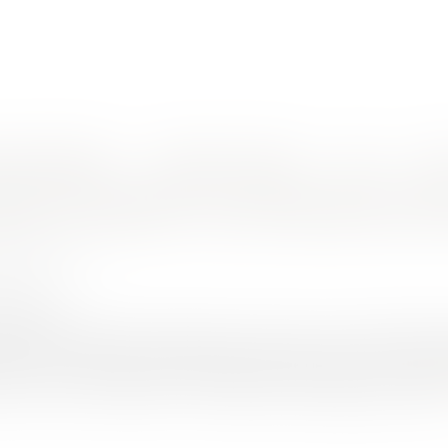
nes d'intervention
Rendez-vous en ligne
Actus
Euro
Rémunération et objectifs : pas d’imprévision dans la part variable du salaire
ion et objectifs : pas d’imprévision dan
ECQ Philippe
9/2023
rojuris.fr
 primes d’objectif des salariés a donné lieu à une abondante ju
vision. Un revirement de jurisprudence récent de la cour de ca
d’avoir fixé les objectifs. Un salarié avait été engagé en qualité 