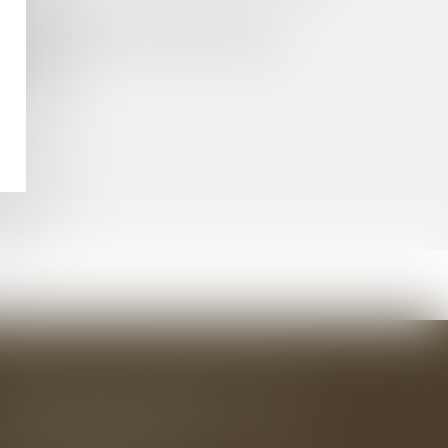
ONS AMOUREUSES SALARIÉ/CLIENT ?
CATIVE À L'AUNE DU DROIT EUROPÉEN
EMBRE 2023
BAUDRY-MESNIL-BAILLY AVOCATS
33 rue de l'Alma - BP 542
50100 CHERBOURG EN COTENTIN