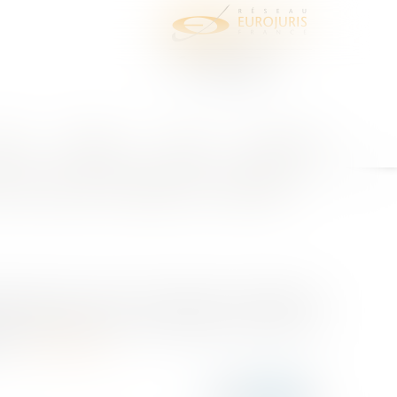
juris
Honoraires
Contact
Espace client
s la part variable du salaire
risprudence, quant à leur validité, les modalités de
ssation éclaire sur les conséquences de l’omission
d...
Lire la suite