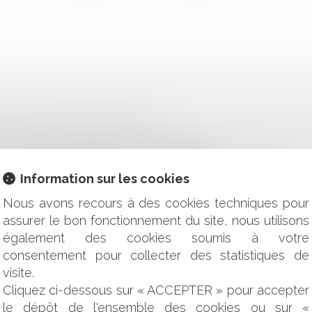
FUNÈBRES SONT-ELLES TENUES ?
DU FAIT DE L’ABSENCE DE MENTION DES DISPOSITIONS DE L
TANCE DÉBUTE DÈS L’ENVOI DU CONTRAT
 POINT DE DÉPART DE LA PRESCRIPTION
Information sur les cookies
ERCÉE À L’ENCONTRE DU VENDEUR ORIGINAIRE À RAISON D
Nous avons recours à des cookies techniques pour
ANNEAUX PHOTOVOLTAÏQUES ET CONDITIONS DE RESTITU
assurer le bon fonctionnement du site, nous utilisons
CCASION ET PRÉSOMPTION DE RESPONSABILITÉ DU VENDEU
également des cookies soumis à votre
S : L'INTÉRÊT MAJEUR DU CONTRAT D'ENTRAÎNEMENT ET DE
consentement pour collecter des statistiques de
E ESCROQUERIE
OU FAUTE DU VENDEUR ET CRÉANCE DE RESTITUTION
visite.
R SUR LA GARANTIE
Cliquez ci-dessous sur « ACCEPTER » pour accepter
le dépôt de l'ensemble des cookies ou sur «