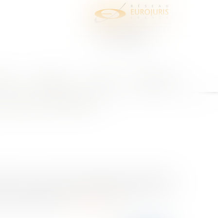
juris
Honoraires
Contact
Espace client
l » et « Vendeur professionnel »
ne pas confondre «
ation a eu l’occasion de rappeler qu’en matière de
 le vendeur professionnel, mais également que «
 Il ressort des d...
Lire la suite