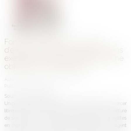
Fonction publique : le cumul
d’emplois imposé par les fonctions
exercées ne peut faire l’objet d’une
obligation de déclaration
Auteur : VARRON CHARRIER Capucine
Publié le :
28/10/2024
Source :
www.eurojuris.fr
Un professeur des universités en droit public peut exercer
librement une profession libérale découlant de la nature
de ses fonctions et n'a pas à se soumettre aux formalités
en matière de cumul d'activités. L’exercice par un agent