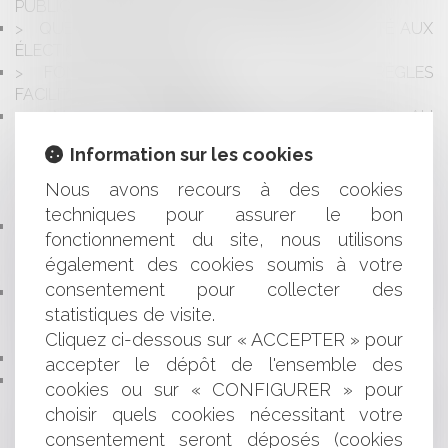
PUBLIQUE TERRITORIALE : LA PÉRENNISATION
QUELLES SONT LES CONDITIONS D'ÉLIGIBILITÉ AUX
ÉLECTIONS MUNICIPALES ?
FONCTION PUBLIQUE : DE NOUVELLES RÈGLES
FACILITENT LA DISPONIBILITÉ
MALADIE PROFESSIONNELLE IMPUTABLE AU
SERVICE : L’INDEMNISATION DES PRÉJUDICES
Information sur les cookies
EXTRAPATRIMONIAUX N’IMPLIQUE PAS DE NOUVELLE
APPRÉCIATION DU LIEN ENTRE LA MALADIE ET LE
Nous avons recours à des cookies
SERVICE
techniques pour assurer le bon
LES MILITAIRES DOIVENT ÊTRE INFORMÉS DE LEUR
fonctionnement du site, nous utilisons
DROIT AU SILENCE EN CAS DE PROCÉDURE
également des cookies soumis à votre
DISCIPLINAIRE
consentement pour collecter des
FONCTION PUBLIQUE : UN ACCIDENT SURVENU
statistiques de visite.
DANS LE GARAGE D’UN IMMEUBLE EST UN ACCIDENT
DE TRAJET
Cliquez ci-dessous sur « ACCEPTER » pour
ENFIN LA MORT DE L'ETAT HYBRIDE ?
accepter le dépôt de l'ensemble des
ACCOMPAGNEMENT DES AGENTS PUBLICS MIS EN
cookies ou sur « CONFIGURER » pour
CAUSE AU TITRE DE LA RESPONSABILITÉ FINANCIÈRE
choisir quels cookies nécessitant votre
DES GESTIONNAIRES PUBLICS – LA SOLUTION
consentement seront déposés (cookies
INSATISFAISANTE APPORTÉE PAR LA CIRCULAIRE DU