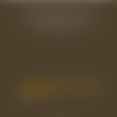
BAUDRY-MESNIL-BAILLY AVOCATS
33 rue de l'Alma - BP 542
50100 CHERBOURG EN COTENTIN
Tél : 02 33 22 26 20