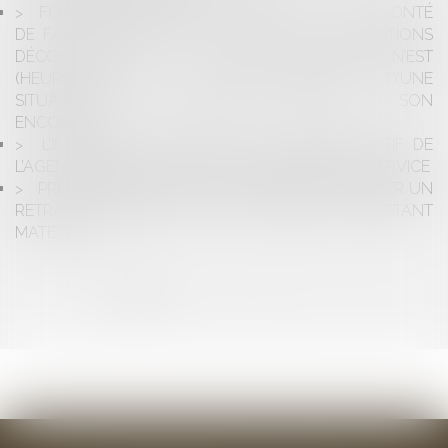
FONCTION PUBLIQUE TERRITORIALE : LA VOLONTÉ
DE FAIRE EXÉCUTER À UN AGENT LES OBLIGATIONS
DÉCOULANT DE SA FICHE DE POSTE N’EST
(HEUREUSEMENT !) PAS CONSTITUTIVE D’UNE
SITUATION DE HARCÈLEMENT MORAL À SON
ENCONTRE
L’INDEMNISATION PAR LE JUGE ADMINISTRATIF DE
L’AGENT PUBLIC ÉVINCÉ IRRÉGULIÈREMENT DU SERVICE
PRÉCISIONS SUR LES MOTIFS POUVANT FONDER UN
RETRAIT D’AGRÉMENT DE LA PROFESSION D’ASSISTANT
MATERNEL
<<
<
1
2
3
4
5
6
7
>
>>