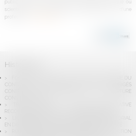
public membre du personnel enseignant, technique ou
scientifique des établissements d'enseignement, d'une
professio...
Lire la suite
Historique
FONCTION PUBLIQUE : QUELLE EST LA NATURE DU
CONTENTIEUX APPLICABLE AUX RECOURS DIRIGÉS
CONTRE UNE CONVENTION DE RUPTURE
CONVENTIONNELLE ?
TRAVAIL DE NUIT : LA JUSTICE ADMINISTRATIVE
RECONNAÎT LE LIEN AVEC LE CANCER DU SEIN
LICENCIEMENT D’UN FONCTIONNAIRE TERRITORIAL
EN DISPONIBILITÉ D’OFFICE POUR RAISON DE SANTÉ
RUPTURE CONVENTIONNELLE DANS LA FONCTION