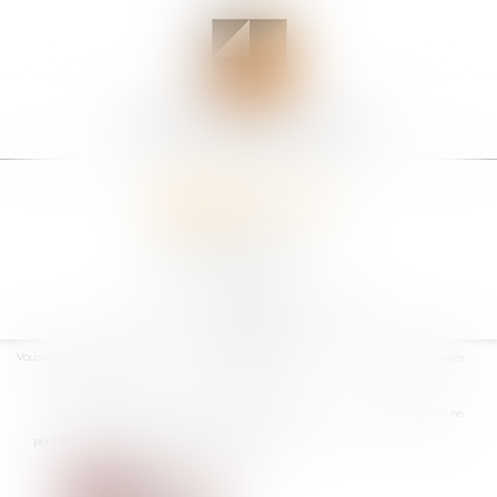
Ouvrir
le
Vous êtes ici :
Accueil
Collectivités
Services publics
menu
Fonction publique / Personnel administratif
Fonction publique : le cumul d’emplois imposé par les fonctions exercées ne
peut faire l’objet d’une obligation de déclaration