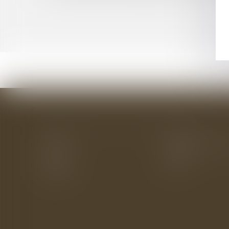
Accueil
Le cabinet
L'équipe
Les domaines d'interv
Actus
Eurojuris
Honoraires
Contact
Articles