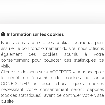
Information sur les cookies
ENT IMMOBILIER ÉVINCÉ DE LA VENTE ALORS QU’IL AVAIT P
Nous avons recours à des cookies techniques pour
IGATOIRE POUR LES LOUEURS DE MEUBLÉS DE TOURISME PAR
assurer le bon fonctionnement du site, nous utilisons
L REFUSER DE PAYER SON LOYER EN CAS DE DÉSORDRES AFFE
également des cookies soumis à votre
UEUR AMIANTE
consentement pour collecter des statistiques de
3ÈME TRIMESTRE 2017
 JEUNES ?
visite.
USTICE PRÉDICTIVE !
Cliquez ci-dessous sur « ACCEPTER » pour accepter
USSE DE 0,75%
le dépôt de l'ensemble des cookies ou sur «
AVE ET MANIFESTE PEUT ENTRAÎNER LA RESPONSABILITÉ 
CONFIGURER » pour choisir quels cookies
nécessitant votre consentement seront déposés
RÉPOND AUX QUESTIONS DE CNEWS MATIN
(cookies statistiques), avant de continuer votre visite
DES PRÉJUDICES DUE PAR LE DIAGNOSTIQUEUR IMMOBILIER 
du site.
ST OPÉRATIONNEL DEPUIS LE 1ER JANVIER 2017