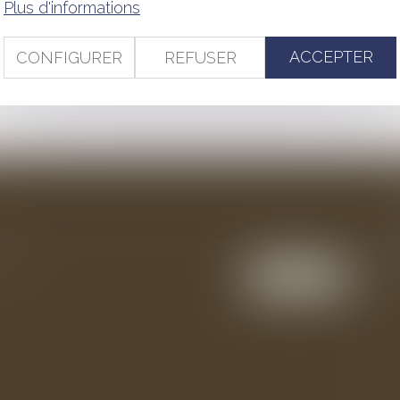
Plus d'informations
<<
<
1
2
3
4
5
6
7
>
>>
ACCEPTER
CONFIGURER
REFUSER
ention