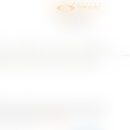
juris
Honoraires
Contact
Espace client
l avait présenté le bien aux acquéreurs ?
ilier évincé de la vente alors
tement avec les vendeurs dans le but de payer un
t simples, une agence immobilière reçoit un mandat
couple vendeur....
Lire la suite