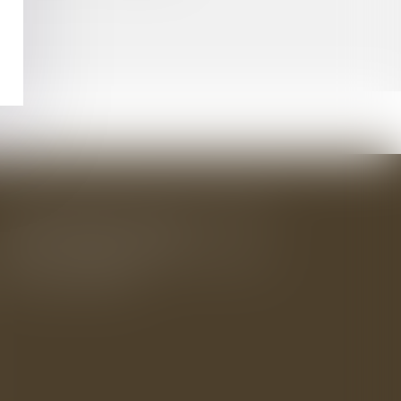
BAUDRY-MESNIL-BAILLY AVOCATS
33 rue de l'Alma - BP 542
50100 CHERBOURG EN COTENTIN
Tél : 02 33 22 26 20