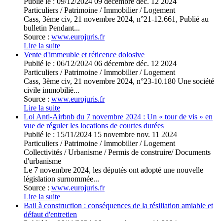
Publié le :
09/12/2024
09
décembre
déc.
12
2024
Particuliers
/
Patrimoine
/
Immobilier / Logement
Cass, 3ème civ, 21 novembre 2024, n°21-12.661, Publié au
bulletin Pendant...
Source :
www.eurojuris.fr
Lire la suite
Vente d'immeuble et réticence dolosive
Publié le :
06/12/2024
06
décembre
déc.
12
2024
Particuliers
/
Patrimoine
/
Immobilier / Logement
Cass, 3ème civ, 21 novembre 2024, n°23-10.180 Une société
civile immobiliè...
Source :
www.eurojuris.fr
Lire la suite
Loi Anti-Airbnb du 7 novembre 2024 : Un « tour de vis » en
vue de réguler les locations de courtes durées
Publié le :
15/11/2024
15
novembre
nov.
11
2024
Particuliers
/
Patrimoine
/
Immobilier / Logement
Collectivités
/
Urbanisme
/
Permis de construire/ Documents
d'urbanisme
Le 7 novembre 2024, les députés ont adopté une nouvelle
législation surnommée...
Source :
www.eurojuris.fr
Lire la suite
Bail à construction : conséquences de la résiliation amiable et
défaut d'entretien