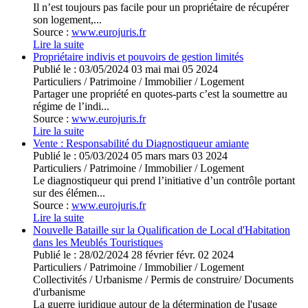
Il n’est toujours pas facile pour un propriétaire de récupérer
son logement,...
Source :
www.eurojuris.fr
Lire la suite
Propriétaire indivis et pouvoirs de gestion limités
Publié le :
03/05/2024
03
mai
mai
05
2024
Particuliers
/
Patrimoine
/
Immobilier / Logement
Partager une propriété en quotes-parts c’est la soumettre au
régime de l’indi...
Source :
www.eurojuris.fr
Lire la suite
Vente : Responsabilité du Diagnostiqueur amiante
Publié le :
05/03/2024
05
mars
mars
03
2024
Particuliers
/
Patrimoine
/
Immobilier / Logement
Le diagnostiqueur qui prend l’initiative d’un contrôle portant
sur des élémen...
Source :
www.eurojuris.fr
Lire la suite
Nouvelle Bataille sur la Qualification de Local d'Habitation
dans les Meublés Touristiques
Publié le :
28/02/2024
28
février
févr.
02
2024
Particuliers
/
Patrimoine
/
Immobilier / Logement
Collectivités
/
Urbanisme
/
Permis de construire/ Documents
d'urbanisme
La guerre juridique autour de la détermination de l'usage