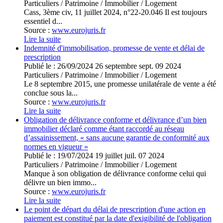
Particuliers
/
Patrimoine
/
Immobilier / Logement
Cass, 3ème civ, 11 juillet 2024, n°22-20.046 Il est toujours
essentiel d...
Source :
www.eurojuris.fr
Lire la suite
Indemnité d'immobilisation, promesse de vente et délai de
prescription
Publié le :
26/09/2024
26
septembre
sept.
09
2024
Particuliers
/
Patrimoine
/
Immobilier / Logement
Le 8 septembre 2015, une promesse unilatérale de vente a été
conclue sous la...
Source :
www.eurojuris.fr
Lire la suite
Obligation de délivrance conforme et délivrance d’un bien
immobilier déclaré comme étant raccordé au réseau
d’assainissement, « sans aucune garantie de conformité aux
normes en vigueur »
Publié le :
19/07/2024
19
juillet
juil.
07
2024
Particuliers
/
Patrimoine
/
Immobilier / Logement
Manque à son obligation de délivrance conforme celui qui
délivre un bien immo...
Source :
www.eurojuris.fr
Lire la suite
Le point de départ du délai de prescription d'une action en
paiement est constitué par la date d'exigibilité de l'obligation