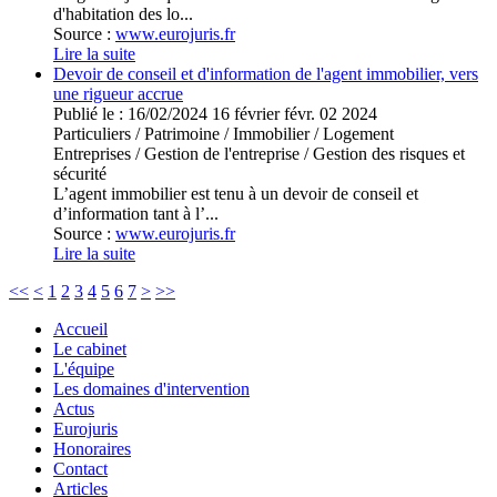
d'habitation des lo...
Source :
www.eurojuris.fr
Lire la suite
Devoir de conseil et d'information de l'agent immobilier, vers
une rigueur accrue
Publié le :
16/02/2024
16
février
févr.
02
2024
Particuliers
/
Patrimoine
/
Immobilier / Logement
Entreprises
/
Gestion de l'entreprise
/
Gestion des risques et
sécurité
L’agent immobilier est tenu à un devoir de conseil et
d’information tant à l’...
Source :
www.eurojuris.fr
Lire la suite
<<
<
1
2
3
4
5
6
7
>
>>
Accueil
Le cabinet
L'équipe
Les domaines d'intervention
Actus
Eurojuris
Honoraires
Contact
Articles