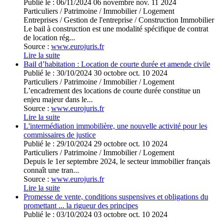
Publié le :
06/11/2024
06
novembre
nov.
11
2024
Particuliers
/
Patrimoine
/
Immobilier / Logement
Entreprises
/
Gestion de l'entreprise
/
Construction Immobilier
Le bail à construction est une modalité spécifique de contrat
de location rég...
Source :
www.eurojuris.fr
Lire la suite
Bail d’habitation : Location de courte durée et amende civile
Publié le :
30/10/2024
30
octobre
oct.
10
2024
Particuliers
/
Patrimoine
/
Immobilier / Logement
L’encadrement des locations de courte durée constitue un
enjeu majeur dans le...
Source :
www.eurojuris.fr
Lire la suite
L'intermédiation immobilière, une nouvelle activité pour les
commissaires de justice
Publié le :
29/10/2024
29
octobre
oct.
10
2024
Particuliers
/
Patrimoine
/
Immobilier / Logement
Depuis le 1er septembre 2024, le secteur immobilier français
connaît une tran...
Source :
www.eurojuris.fr
Lire la suite
Promesse de vente, conditions suspensives et obligations du
promettant ... la rigueur des principes
Publié le :
03/10/2024
03
octobre
oct.
10
2024