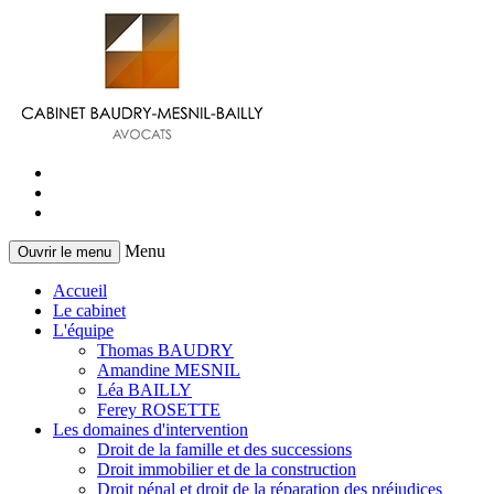
Menu
Ouvrir le menu
Accueil
Le cabinet
L'équipe
Thomas BAUDRY
Amandine MESNIL
Léa BAILLY
Ferey ROSETTE
Les domaines d'intervention
Droit de la famille et des successions
Droit immobilier et de la construction
Droit pénal et droit de la réparation des préjudices