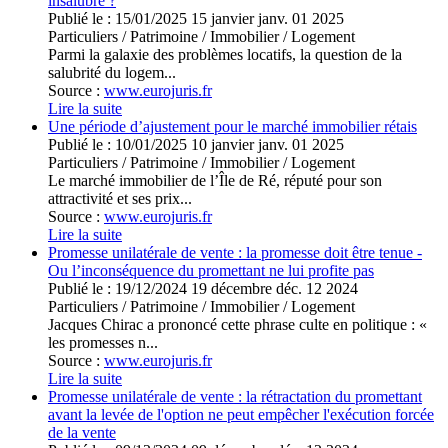
insalubre ?
Publié le :
15/01/2025
15
janvier
janv.
01
2025
Particuliers
/
Patrimoine
/
Immobilier / Logement
Parmi la galaxie des problèmes locatifs, la question de la
salubrité du logem...
Source :
www.eurojuris.fr
Lire la suite
Une période d’ajustement pour le marché immobilier rétais
Publié le :
10/01/2025
10
janvier
janv.
01
2025
Particuliers
/
Patrimoine
/
Immobilier / Logement
Le marché immobilier de l’Île de Ré, réputé pour son
attractivité et ses prix...
Source :
www.eurojuris.fr
Lire la suite
Promesse unilatérale de vente : la promesse doit être tenue -
Ou l’inconséquence du promettant ne lui profite pas
Publié le :
19/12/2024
19
décembre
déc.
12
2024
Particuliers
/
Patrimoine
/
Immobilier / Logement
Jacques Chirac a prononcé cette phrase culte en politique : «
les promesses n...
Source :
www.eurojuris.fr
Lire la suite
Promesse unilatérale de vente : la rétractation du promettant
avant la levée de l'option ne peut empêcher l'exécution forcée
de la vente