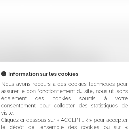
 LA « RENDRE » À LA COMMUNE ?
DOMAINE PUBLIC : UNE OPÉRATION PRÉCAIRE
 : CE QUE PERMET (OU INTERDIT) LA LOI PINEL
TOUR ÉTENDU À CERTAINS TIERS AU CONTRAT
Information sur les cookies
ET PERSPECTIVES
CTION PUBLIQUE
Nous avons recours à des cookies techniques pour
ES OUTRE-MER ET DES FORCES VIVES DANS CES TERRITOIR
assurer le bon fonctionnement du site, nous utilisons
S CONTESTATIONS D’ATTRIBUTION DE CONVENTIONS DOMA
également des cookies soumis à votre
 IRRÉGULIÈREMENT DÉCLASSÉ
consentement pour collecter des statistiques de
 DE SANTÉ
U 4 AVRIL 2024 RELATIVE À L’AFFICHAGE ÉLECTORAL DAN
visite.
ES LISTES ÉLECTORALES ?
Cliquez ci-dessous sur « ACCEPTER » pour accepter
TION ARTIFICIELLE ET CONDITIONS D’APPLICATION DE 
le dépôt de l'ensemble des cookies ou sur «