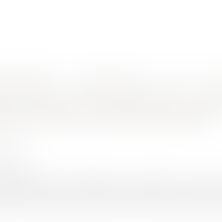
nes d'intervention
Rendez-vous en ligne
Actus
Euro
lic / Délégation de service public
Occupation privative du domaine public : rappel sur le
n privative du domaine public : rapp
es du maire et du conseil municipal
ER Emile
2/2024
rojuris.fr
at est venu préciser la répartition des compétences entre le ma
 domaine public. Conseil d’Etat, 21 décembre 2023, n°471189 P
pal de la Commune de Clomot a autorisé le maire à conclure un