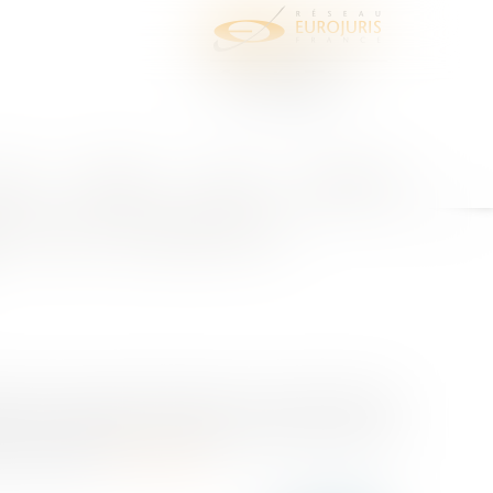
juris
Honoraires
Contact
Espace client
s compétences respectives du maire et du conseil municipal
el sur les compétences
ire et le conseil municipal pour accorder des titres
ar une délibération en date du 16 octobre 2019, le
e conventi...
Lire la suite