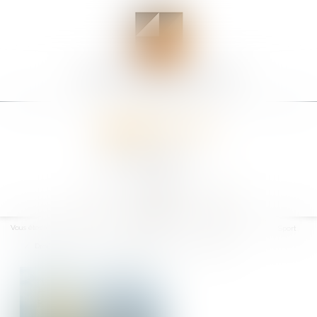
Ouvrir
le
Vous êtes ici :
Accueil
Particuliers
Santé
Sport
menu
Droit du sport : Du bon usage des règles de course à la voile