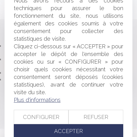
Nous avons recours à des cookies
techniques pour assurer le bon
fonctionnement du site, nous utilisons
également des cookies soumis à votre
Historique
consentement pour collecter des
statistiques de visite.
TVA ET EXPLOITATION DE L’IMAGE DES SPORTIFS : LE
Cliquez ci-dessous sur « ACCEPTER » pour
SORT DU MATCH EST SCELLÉ !
accepter le dépôt de l'ensemble des
DROIT DU SPORT : DU BON USAGE DES RÈGLES DE
cookies ou sur « CONFIGURER » pour
COURSE À LA VOILE
choisir quels cookies nécessitant votre
SPORT ET CERTIFICAT MÉDICAL
consentement seront déposés (cookies
SPORT POTENTIELLEMENT DANGEREUX:
statistiques), avant de continuer votre
OBLIGATION DE SÉCURITÉ DE MOYENS RENFORCÉE
visite du site.
PESANT SUR LES ASSOCIATIONS SPORTIVES
Plus d'informations
<<
<
1
>
>>
CONFIGURER
REFUSER
ACCEPTER