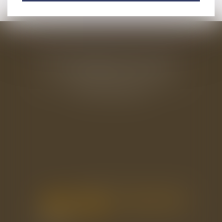
BAUDRY-MESNIL-BAILLY AVOCATS
33 rue de l'Alma - BP 542
50100 CHERBOURG EN COTENTIN
Tél : 02 33 22 26 20