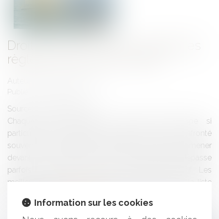
Droit du sport : Du bon usage des
règles de course à la voile
Auteur : ENGLISH Benjamin
Publié le :
16/11/2022
Source :
www.eurojuris.fr
Chaque marin chevronné connait cette étape si
particulière de la régate, à laquelle il peut être confronté
souvent sans réellement y être préparé, qui peut l’amener
devant le jury. Mais la décision qui en résultera dépasse
parfois le simple enjeu du classement sportif. Les
meilleurs experts en la matière peuvent dresser la liste
des réflexes...
Lire la suite
Information sur les cookies