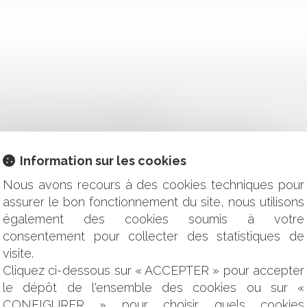
IRES : QUELLE FORCE PROBANTE ?
UNE CHAMBRE DISCIPLINAIRE NATIONALE ORDINALE
E UN TITRE EXÉCUTOIRE MET FIN À L'EFFET SUSPENSIF DE
Information sur les cookies
 TRAVAUX PUBLICS : COMPÉTENCE DU JUGE ADMINISTRATIF
ÉSACCORD ENTRE UN MÉDECIN COORDONNATEUR D'UN EHPA
Nous avons recours à des cookies techniques pour
IENS DE SANTÉ : UNE COMMUNE EST RECEVABLE À PORT
assurer le bon fonctionnement du site, nous utilisons
également des cookies soumis à votre
E DE L'IDENTIQUE SIGNATURE APPOSÉE SUR LE TITRE DE REC
consentement pour collecter des statistiques de
S : PROCÉDURE ADMINISTRATIVE ET RECEVABILITÉ DES CO
URS CONTENTIEUX N’ENTRAÎNE PAS SON IRRECEVABILITÉ
visite.
ION ADMINISTRATIVE, DE L’INTERVENTION DU DÉFENSEUR DE
Cliquez ci-dessous sur « ACCEPTER » pour accepter
PPORT DE LA DÉCISION DU TRIBUNAL DES CONFLITS DU 5 JU
le dépôt de l'ensemble des cookies ou sur «
RE PARFAIT DES VENTES, MÊME POUR UNE COMMUNE !
CONFIGURER » pour choisir quels cookies