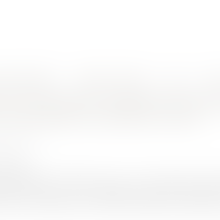
nes d'intervention
Rendez-vous en ligne
Actus
Euro
stratif/ Procédure administrative
Elections du 15 mars 2020 : la baisse du taux de participat
 du 15 mars 2020 : la baisse du taux de
n'a pas altéré la sincérité du scrutin
HET Thomas
6/2020
rojuris.fr
protestations électorales sont en ce moment même, fondées
aire du 15 mars 2020. Les protestataires soutiennent fréquem
rouvée modifiée par les conditions sanitaires liées à l’épidémi