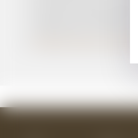
RECOURS EN ANNULATION ET RECOURS CONT
LES JUGEMENTS DU TRIBUNAL ADMINISTRATIF
APPLICATION DE LA JURISPRUDENCE CZABAJ
AGRESSION D'UN MAIRE : LE PRÉJUDICE M
LE PRÉJUDICE MORAL DES COMMUNES DU FAI
POINT DE DÉPART DU DÉLAI POUR LA PRODU
ELECTIONS DU 15 MARS 2020 : LA BAISSE DU
PAS D’IRRÉGULARITÉ D’UNE DÉCISION NE RE
Accueil
Le cabinet