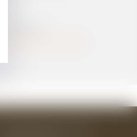
UTILES
ATION MINIMALISTE
PAS ALTÉRÉ LA SINCÉRITÉ DU SCRUTIN
BAUDRY-MESNIL-BAILLY AVOCATS
33 rue de l'Alma - BP 542