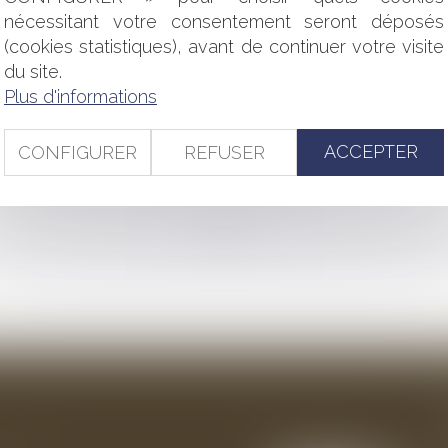
RE LE REFUS D’ABROGATION : MÊME OBJET ?
nécessitant votre consentement seront déposés
 SONT DES TITRES EXÉCUTOIRES : QUELQUES PRÉCISIONS 
(cookies statistiques), avant de continuer votre visite
 AU REJET IMPLICITE D'UN RECOURS GRACIEUX
du site.
ORAL DE LA COMMUNE RECONNU
T DE LA DURÉE EXCESSIVE DES PROCÉDURES : UNE APPRÉCI
Plus d'informations
CTION D'UN MÉMOIRE RÉCAPITULATIF
 TAUX DE PARTICIPATION LIÉE AU CONTEXTE SANITAIRE N'A 
ACCEPTER
CONFIGURER
REFUSER
SPECTANT PAS UNE FORMALITÉ IMPOSSIBLE
<<
<
1
2
3
>
>>