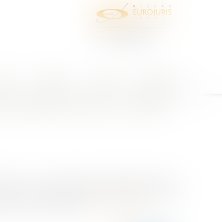
juris
Honoraires
Contact
Espace client
ion liée au contexte sanitaire n'a pas altéré la sincérité du scrutin
 participation liée au contexte
 sur les circonstances particulières tenant au
ment que la démographie du corps électoral de la
e de Covid-19 et que les...
Lire la suite