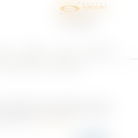
juris
Honoraires
Contact
Espace client
-il possible d’y déroger ?
, la participation et la citoyenneté des personnes
e aux besoins des personnes atteintes d’handicap
ladite loi dispo...
Lire la suite