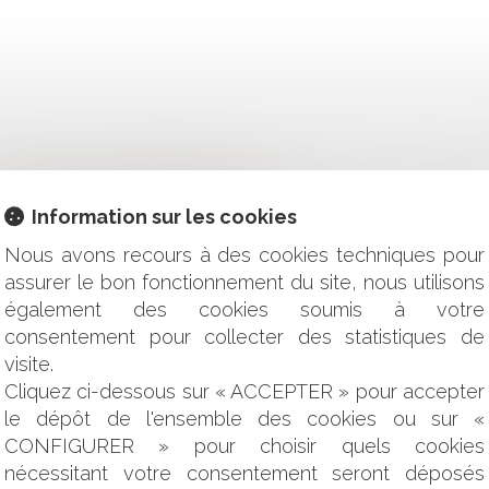
X ONDES ÉLECTROMAGNÉTIQUES : UN NOUVEL OUTIL POUR
UTIL PEU CONNU ET PEU CLAIR
2005 : EST-IL POSSIBLE D’Y DÉROGER ?
Information sur les cookies
GNE OU TENUE MANIFESTANT OSTENSIBLEMENT UNE APPARTE
PTÉE ET PROPORTIONNÉE
Nous avons recours à des cookies techniques pour
LARÉE N'EST PAS UNE INFRACTION
assurer le bon fonctionnement du site, nous utilisons
UES EN CAS DE DÉFAUT D'ENTRETIEN NORMAL DES ROUTES
également des cookies soumis à votre
TION EST-IL DE NATURE À REMETTRE EN CAUSE LES RÉSULT
consentement pour collecter des statistiques de
IGINALES : L'EXPÉRIENCE DES " GILETS JAUNES" À LA R
visite.
IS DE CONDUIRE : NOMBREUSES DIFFICULTÉS RENCONTRÉE
Cliquez ci-dessous sur « ACCEPTER » pour accepter
ULATION DU RETRAIT D’UN ACTE CRÉATEUR DE DROITS ?
le dépôt de l'ensemble des cookies ou sur «
 À LA RÉGULARISATION EN CAS D'ERREUR
PER AUX FRAIS DE SCOLARISATION
CONFIGURER » pour choisir quels cookies
INANCIÈRE NON FORMALISÉE
nécessitant votre consentement seront déposés