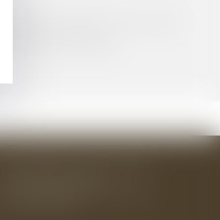
UBLIQUES » ISSUES DE LA LOI DU 17 JUILLET
UN TRAITEMENT ALGORITHMIQUE
BAUDRY-MESNIL-BAILLY AVOCATS
33 rue de l'Alma - BP 542
50100 CHERBOURG EN COTENTIN
Tél : 02 33 22 26 20