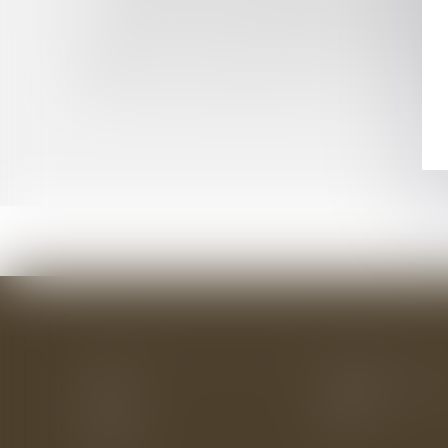
UNE NOUVELLE PLATEFORME POUR LES QU
DROIT AUX APL ET PRISE EN COMPTE DES E
DROIT DU PRODUCTEUR DES BASES DE DONNÉ
1978
DROITS DES PERSONNES FAISANT L'OBJET D
Accueil
Le cabinet
L'équipe
Les domaines d'interv
Actus
Eurojuris
Honoraires
Contact
Articles