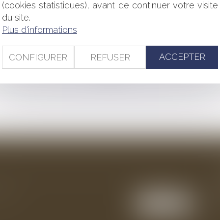
ESTIONS CITOYENNES AU GOUVERNEMENT
(cookies statistiques), avant de continuer votre visite
NFANTS EN RÉSIDENCE ALTERNÉE
du site.
ES ET FACULTÉ DE RÉUTILISATION DES « INFORMATIONS P
Plus d'informations
E DÉCISIONS INDIVIDUELLES PRISES SUR LE FONDEMENT D'
ACCEPTER
CONFIGURER
REFUSER
<<
<
1
>
>>
ention