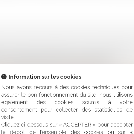
 : QUELS SONT LES APPORTS DE LA LOI DU 19 FÉVRIER 2024
EMENT ET ENROCHEMENTS NE SE CONFONDENT PAS
'AGENT IMMOBILIER, VERS UNE RIGUEUR ACCRUE
RTEUR POUR UN VOL DE MARCHANDISES DANS UN LIEU AP
Information sur les cookies
T : L'ARNACOEUR, BRISEUR DE COUPLE PROFESSIONNEL
A DEMANDE PENDANT LA PHASE D'INSTRUCTION : INCIDENC
Nous avons recours à des cookies techniques pour
CITE
assurer le bon fonctionnement du site, nous utilisons
 AMIABLE DE LA CONVENTION CORAL ET FIN DE NON-REC
également des cookies soumis à votre
T : LES ENFANTS AMOUREUX
consentement pour collecter des statistiques de
TRATIVE ? SOCIÉTÉ INTERCOPIE
 L'ENTREPRENEUR PRINCIPAL DU FAIT FAUTIF DE SON SOUS-
visite.
 : QUELLE EST LA VALEUR JURIDIQUE DES FIANÇAILLES ?
Cliquez ci-dessous sur « ACCEPTER » pour accepter
 : EST-CE QU’UN EMPLOYEUR PEUT INTERDIRE LES RELATI
le dépôt de l'ensemble des cookies ou sur «