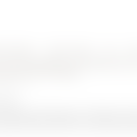
nes d'intervention
Rendez-vous en ligne
Actus
Euro
un vol de marchandises dans un lieu apparemment inviolable
de responsabilité du transporteur pou
pparemment inviolable
SINEAU Emilie
2/2024
rojuris.fr
 la chambre commerciale de la cour de cassation du 17 janvier 
es juges apprécient la possibilité pour le transporteur de s’
nsportée. En transport intérieur comme en transport internationa