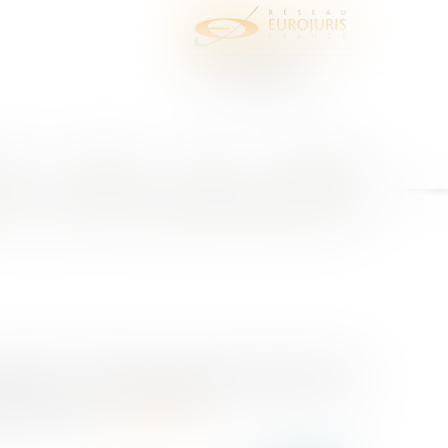
juris
Honoraires
Contact
Espace client
r un vol de marchandises dans
2024, n° 22-15.551 est l’occasion de revenir sur la
exonérer de sa responsabilité en cas de vol de la
l, le transp...
Lire la suite