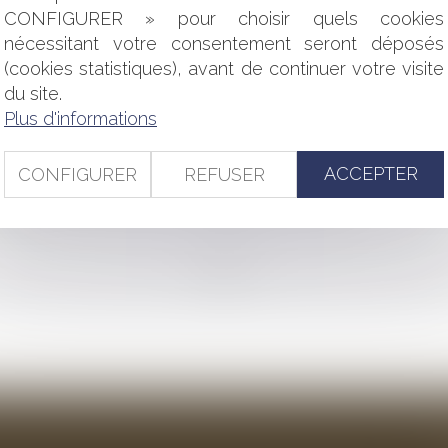
ADEAUX : COMMENT RÉAGIR EN CAS DE CONVOCATION DE L
CONFIGURER » pour choisir quels cookies
POUR INDÉCENCE DU LOGEMENT
nécessitant votre consentement seront déposés
(cookies statistiques), avant de continuer votre visite
 ISSUS DE LA CRÉMATION : PAS D’ATTEINTE AU PRINCIPE 
du site.
PROFESSIONNEL DE LA CONSTRUCTION EST IRRÉFRAGABL
Plus d'informations
T
ACCEPTER
CONFIGURER
REFUSER
NSABILITÉ DU SYNDIC QUI N’ACCOMPLIT PAS TOUTES LES D
MMERCIAL ÉCARTÉ EN CAS DE VENTE SUR SAISIE
<<
<
...
24
25
26
27
28
29
30
...
>
>>