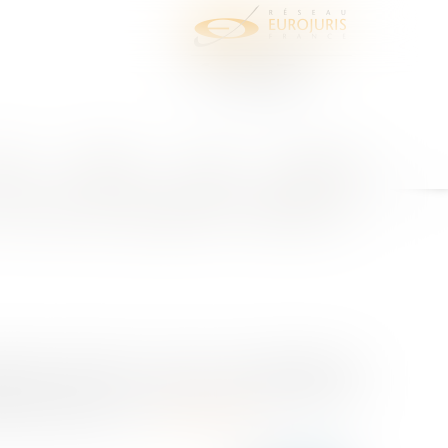
juris
Honoraires
Contact
Espace client
a Cour de cassation invalide la
érence extérieurs ? Telle est la problématique à
ssements de soins corses se sont vu appliquer, par
88% en moyenne – en...
Lire la suite