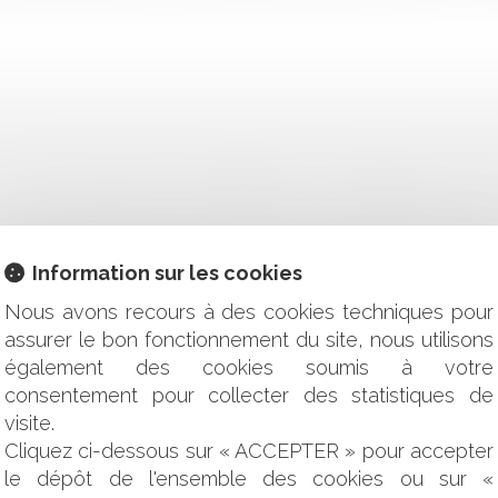
AUCUNE OBLIGATION D'ENTRETIEN DES DÉFENSES CONT
 DE L’ARRÊT MALADIE D’UN AGENT SOUMIS À L’OBLIGATION
SPORTIF : CHACUN CHEZ SOI ET LES SPORTIFS SERONT BIEN
Information sur les cookies
TION SUBSTANTIELLE DU PLAN
ST BESOIN DE PUBLICITÉ
Nous avons recours à des cookies techniques pour
E RENDEZ-VOUS RATÉ DU CONSEIL CONSTITUTIONNEL
assurer le bon fonctionnement du site, nous utilisons
IQUES ET FINANCIÈRES D'INTERVENTION
également des cookies soumis à votre
SION DES ANIMAUX DOMESTIQUES
consentement pour collecter des statistiques de
S : PROCÉDURE PÉNALE CONNEXE ET DROITS DE LA DÉFE
visite.
TTANT D'INSTALLER DES PROJETS PHOTOVOLTAÏQUES SUR B
Cliquez ci-dessous sur « ACCEPTER » pour accepter
USE D'INDEXATION RÉPUTÉE NON ÉCRITE
le dépôt de l'ensemble des cookies ou sur «
S POUR LE SALARIÉ QUI NE SOUHAITE PAS SE FAIRE VACCI