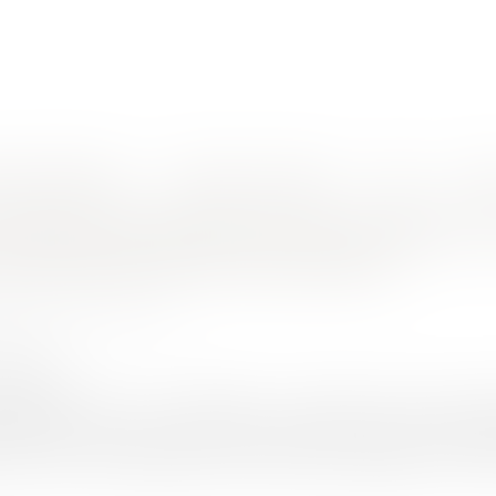
nes d'intervention
Rendez-vous en ligne
Actus
Euro
our de cassation invalide la doctrine de l’Autorité de la concurrence
osition dominante et prix excessifs : l
de l’Autorité de la concurrence
ONE-CLOSSET Caroline
9/2021
rojuris.fr
ériser un prix « non équitable » en l’absence de prix de réf
confrontée l’Autorité de la concurrence après que les établi
e Sanicorse, des augmentations de tarifs très significatives – +