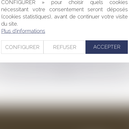
CONFIGURER » pour choisir quels cookies
 QUELLES SOLUTIONS POUR L'EMPLOYEUR ?
ERTE DU DROIT AU MAINTIEN DANS LES LIEUX
nécessitant votre consentement seront déposés
AVAIL DANS LA FONCTION PUBLIQUE
(cookies statistiques), avant de continuer votre visite
SSIFS : LA COUR DE CASSATION INVALIDE LA DOCTRINE DE
du site.
S : PROCÉDURE ADMINISTRATIVE ET RECEVABILITÉ DES CO
Plus d'informations
TÉ D'HYGIÈNE DE SÉCURITÉ DES CONDITIONS DE TRAVAIL D
TEMBRE 2021 PORTANT RÉFORME DU DROIT DES SÛRETÉS
ACCEPTER
CONFIGURER
REFUSER
URATION ET INSOLVABILITÉ : QUELLES SONT LES NOUVEAUT
<<
<
...
46
47
48
49
50
51
52
...
>
>>