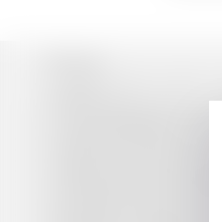
Historique
L'ÉROSION NATURELLE DU LITTORAL : 
COLLECTIVITÉS
COVID ET SUSPENSION D’UN AGENT : LE CAS
L'AVOCAT MANDATAIRE SPORTIF ET L'AGENT 
LE SILENCE DU CRÉANCIER ET LA MODIFICA
L'OCCUPATION DU DOMAINE PRIVÉ : NUL N'E
DISTINCTION ENTRE OUTRAGE ET INJURE, L
ACCIDENT SUR L'ESTRAN : MODALITÉS JURID
GARANTIE LÉGALE DE CONFORMITÉ : EXCLU
CONTENTIEUX DÉONTOLOGIQUE DES MÉDECIN
MULTIPLICATION PAR CINQ DU SEUIL PERME
BAIL COMMERCIAL : DIVISIBILITÉ DE LA CLA
OBLIGATION VACCINALE : QUELLES SANCTION