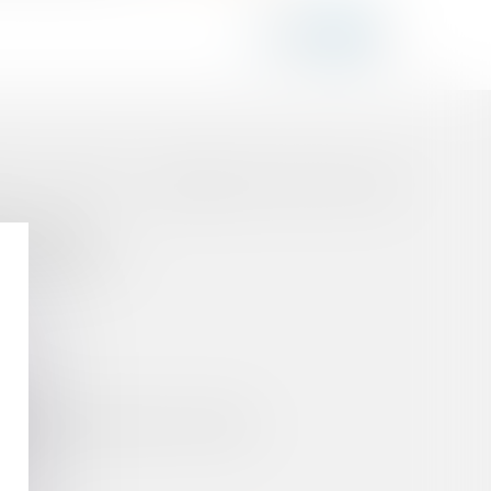
RE LA MER À LA CHARGE DE L'ÉTAT NI DES
 VACCINALE
 REPRÉSENTÉS ?
NSE
ÂTIMENT SANS APPEL D'OFFRES
NER ?