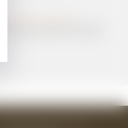
 L’AUTORITÉ DE LA CONCURRENCE
NCLUSIONS À FINS DE DOMMAGES ET INTÉRÊTS
ANS UN CENTRE HOSPITALIER : PAS DE MARCHÉS
ÉS ?
BAUDRY-MESNIL-BAILLY AVOCATS