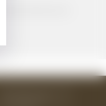
 PROPRIÉTÉ DES PERSONNES PUBLIQUES
BAUDRY-MESNIL-BAILLY AVOCATS
33 rue de l'Alma - BP 542
50100 CHERBOURG EN COTENTIN