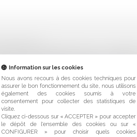
 MAC, ROI DÉCHU ?
L’INFRACTION À LA RÉGLEMENTATION SUR LA TRANSPARENC
 PRIVILÉGIÉE À L’ÉPREUVE DES NULLITÉS DE LA PÉRIOD
Information sur les cookies
NISENT LA RÉDACTION DE LEURS DÉCISIONS
URS D'EMPLOI : QUELLES NOUVEAUTÉS ?
Nous avons recours à des cookies techniques pour
’IMMEUBLE INDIVIS LORSQUE CELUI-CI EST OCCUPÉ PAR L’UN
assurer le bon fonctionnement du site, nous utilisons
S SUPPLÉMENTAIRES EST OBLIGATOIRE
également des cookies soumis à votre
DE REFUS DE SIGNATURE DE LA VENTE
consentement pour collecter des statistiques de
: PUBLICATION DE LA LOI PORTANT MESURES D'URGENCE 
visite.
PAYABLE SUR 13 MOIS !
Cliquez ci-dessous sur « ACCEPTER » pour accepter
BRE ÉLU AU CSE ET CELUI DE REPRÉSENTANT SYNDICAL AU
le dépôt de l'ensemble des cookies ou sur «
ENT EST-IL AUTOMATIQUEMENT RESPONSABLE ?
CONFIGURER » pour choisir quels cookies