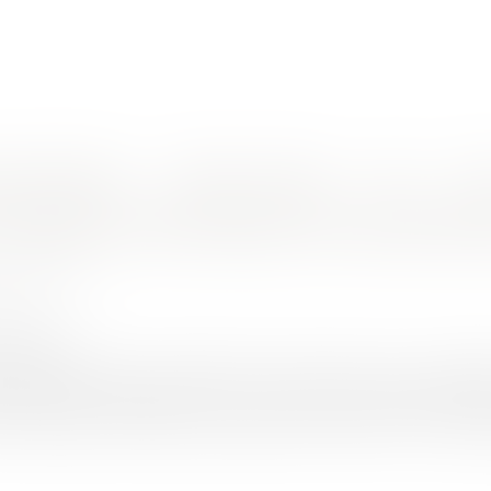
nes d'intervention
Rendez-vous en ligne
Actus
Euro
e signature de la vente
obilier et commission en cas de refus
LOT Nicolas
/2019
rojuris.fr
ale insérée dans le mandat de vente donné par un propriét
dispositions impératives de la loi de 1970 en prévoyant par 
 qui aurait pu être perçu par l'agent immobilier en cas de réalis