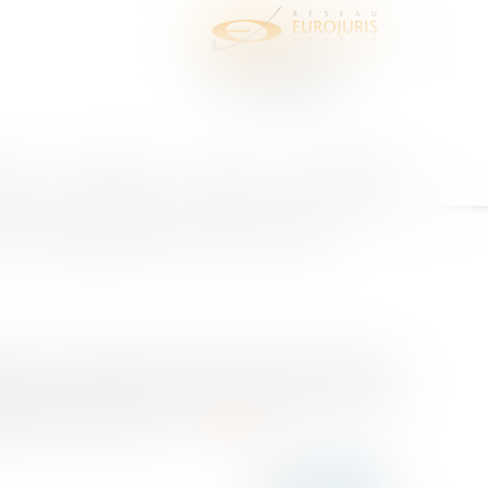
juris
Honoraires
Contact
Espace client
 de signature de la vente
aire à un agent immobilier ne peut permettre de
le jeu de cette clause le règlement d’une pénalité
ation de la vente, lo...
Lire la suite