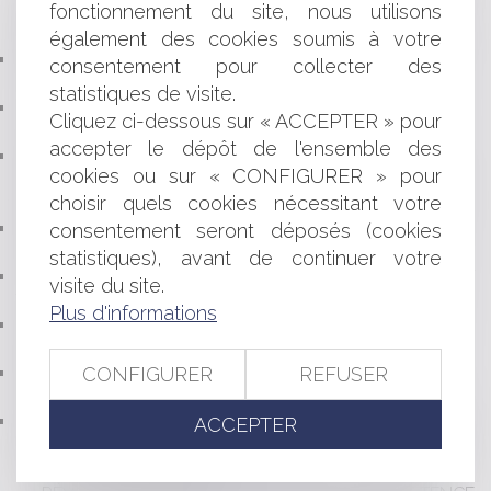
fonctionnement du site, nous utilisons
EUROPÉENNE DES DROITS DE L’HOMME DANS UNE
AFFAIRE DE VIOL
également des cookies soumis à votre
BAIL COMMERCIAL : LA FIN DE LA CONFISCATION
consentement pour collecter des
AUTOMATIQUE DU DÉPÔT DE GARANTIE
statistiques de visite.
AI ACT : QUELS CHANGEMENTS POUR LES
Cliquez ci-dessous sur « ACCEPTER » pour
ENTREPRISES ?
accepter le dépôt de l'ensemble des
VALIDITÉ DU MANDAT D’AGENT IMMOBILIER :
cookies ou sur « CONFIGURER » pour
ABSENCE D’UNE MENTION OBLIGATOIRE ET EFFET DE
choisir quels cookies nécessitant votre
LA LIMITATION DANS LE TEMPS
VERS UNE MEILLEURE INDEMNISATION DES SPORTIFS
consentement seront déposés (cookies
VICTIMES D'ACCIDENTS DE JEU ?
statistiques), avant de continuer votre
VIDÉO : EN FAIT DE MEUBLES POSSESSION VAUT
visite du site.
TITRE
Plus d'informations
PACS : LA COUR DE CASSATION CONFIRME LA
PRÉSOMPTION D’INDIVISION
PROTECTION DU CONSOMMATEUR DE CRÉDIT :
CONFIGURER
REFUSER
POINT DE DÉPART DE LA PRESCRIPTION
CONTRÔLE DE L’ASSURANCE MALADIE DES
ACCEPTER
INFIRMIERS : COMMENT UN MAUVAIS CODAGE NGAP
PEUT COÛTER TRÈS CHER