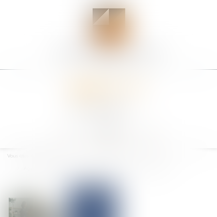
Ouvrir
le
Vous êtes ici :
Accueil
menu
Agent immobilier : le « simple relais » d’informations est révolu