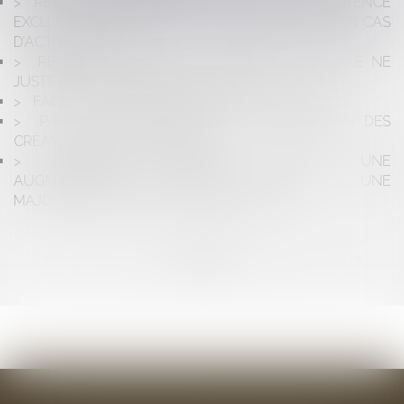
RÉVOCATION D’UN GÉRANT DE SARL : COMPÉTENCE
EXCLUSIVE DU TRIBUNAL DE COMMERCE MÊME EN CAS
D’ACTIVITÉ CIVILE
RÉSEAUX DE SOINS : LA LIBERTÉ SYNDICALE NE
JUSTIFIE PAS L’APPEL AU BOYCOTT
FABRICANT ET RESPONSABILITÉ DÉCENNALE
PAS DE SUSPENSION DE LA PRESCRIPTION DES
CRÉANCES ENTRE CONCUBINS
ASSEMBLÉE GÉNÉRALE DE SARL : UNE
AUGMENTATION DE CAPITAL ADOPTÉE À UNE
MAJORITÉ DE 60% DES VOIX EST NULLE
<<
<
...
2
3
4
5
6
7
8
...
>
>>