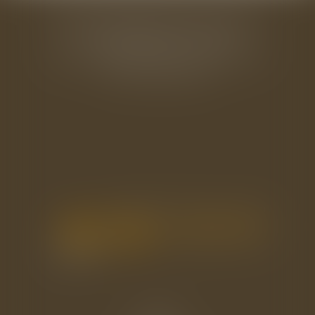
BAUDRY-MESNIL-BAILLY AVOCATS
33 rue de l'Alma - BP 542
50100 CHERBOURG EN COTENTIN
Tél : 02 33 22 26 20
Accueil