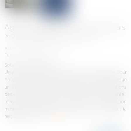
Agent immobilier : le « simple relais
» d’informations est révolu
Auteur : Delahousse Christophe
Publié le :
18/12/2025
Source :
www.eurojuris.fr
Un arrêt rendu par la troisième chambre civile de la Cour
de cassation le 13 novembre 2025 (n° 23-18.899) marque
un infléchissement net et opérationnel des obligations
pesant sur l’agent immobilier dans le cadre d’une vente :
relayer une affirmation du vendeur sans vérification
minimale peut constituer un manquement engageant la
responsabilité d...
Lire la suite