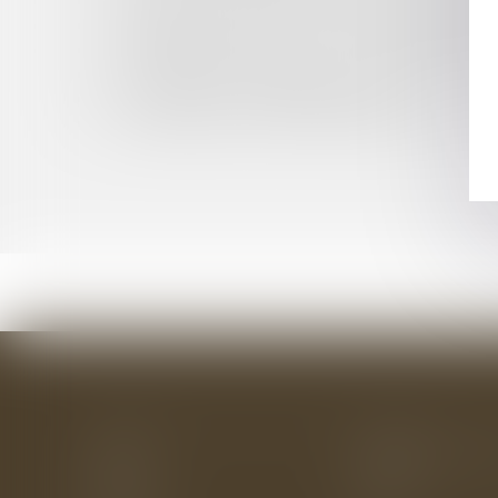
CUMUL DE BAUX DÉROGATOIRES : ATTENTIO
MAÎTRE D'OUVRAGE : QUALITÉ DE CONSTRUC
ENTREPRISE EN DIFFICULTÉ : L'IMPORTANCE
AGRESSION D'UN MAIRE : LE PRÉJUDICE M
LOI LITTORAL ET INDEMNISATION
EXPRESSION DES GROUPES MINORITAIRES DA
Accueil
Le cabinet
L'équipe
Les domaines d'interv
Actus
Eurojuris