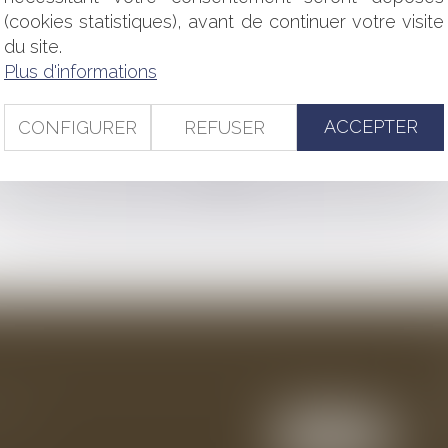
N DANGER !
(cookies statistiques), avant de continuer votre visite
TEUR DANS L'EXERCICE DE SES RECOURS EN GARANTIE ?
 DE LA DÉCLARATION DE CRÉANCE
du site.
ORAL DE LA COMMUNE RECONNU
Plus d'informations
NS LES COMMUNES DE 1 000 HABITANTS ET PLUS
ACCEPTER
CONFIGURER
REFUSER
<<
<
...
55
56
57
58
59
60
61
...
>
>>
ention