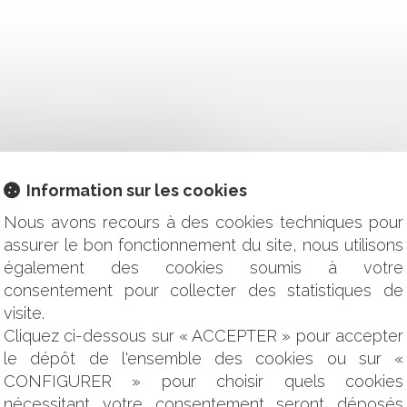
TRAGE : DOIS-JE PANIQUER ?
 LA PLÉNITUDE DE SES FONCTIONS
 RÉNOVÉE DE "L'ÉLÉMENT NOUVEAU DE POLÉMIQUE ÉLECTOR
ORCE DU CONTRAT
Information sur les cookies
ÊTRE CONSIDÉRÉE COMME UN TROUBLE ANORMAL DU VOISIN
Nous avons recours à des cookies techniques pour
 ILLÉGALE
assurer le bon fonctionnement du site, nous utilisons
OUR LES PARTICULIERS ?
également des cookies soumis à votre
 L’HEURE, C’EST TOUJOURS L’HEURE… !
 AU REJET IMPLICITE D'UN RECOURS GRACIEUX
consentement pour collecter des statistiques de
ONNÉES D'UNE PERSONNE SUR LES RÉSEAUX SOCIAUX APRÈ
visite.
RÉDIT ET AVANCES EN COMPTE COURANT
Cliquez ci-dessous sur « ACCEPTER » pour accepter
INDÉPENDANTS : QUELLE ASSIETTE RETENIR POUR ASSUJETTI
le dépôt de l'ensemble des cookies ou sur «
COMMUNALITÉS ?
CONFIGURER » pour choisir quels cookies
OUT AU LONG DE LA VIE DU BAIL
nécessitant votre consentement seront déposés