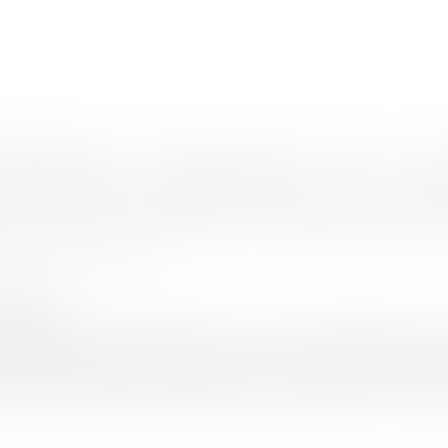
nes d'intervention
Rendez-vous en ligne
Actus
Euro
mplicite d'un recours gracieux
on de la jurisprudence Czabaj au rejet 
ON CHARRIER Capucine
2/2020
rojuris.fr
’information de l'administré sur les voies et délais de recou
être contesté dans un délai d’un an. Le Conseil d’État étend s
s gracieux. Rappel de la jurisprudence Czabaj (CE, ass., 13 juill. 