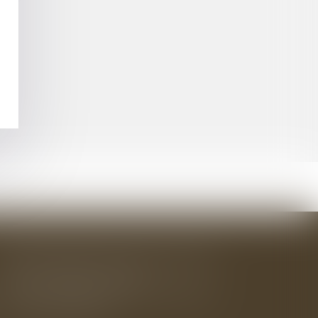
BAUDRY-MESNIL-BAILLY AVOCATS
33 rue de l'Alma - BP 542
50100 CHERBOURG EN COTENTIN
Tél : 02 33 22 26 20