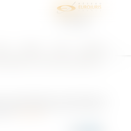
juris
Honoraires
Contact
Espace client
implicite d'un recours gracieux
rs, le rejet implicite d’un recours gracieux doit
a jurisprudence Czabaj aux décisions implicites de
2016,...
Lire la suite