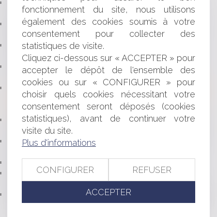
DISSIMULATION D’UN CUMUL D’EMPLOIS PAR LE
fonctionnement du site, nous utilisons
SALARIÉ : QUELLE SANCTION ?
également des cookies soumis à votre
FACEBOOK ET LA LIBERTÉ D’EXPRESSION DES
consentement pour collecter des
SALARIÉS
statistiques de visite.
SÉCHERESSE ET RESPONSABILITÉ DÉCENNALE :
L'ANALYSE DE LA COUR DE CASSATION
Cliquez ci-dessous sur « ACCEPTER » pour
POUR TRANSIGER, IL FAUT NOTIFIER LE
accepter le dépôt de l'ensemble des
LICENCIEMENT EN LR+AR
cookies ou sur « CONFIGURER » pour
ASSURANCES ET DÉCLARATION DES ACTIVITÉS
choisir quels cookies nécessitant votre
GARANTIES: VIGILANCE DANS LA RÉDACTION ET LA
consentement seront déposés (cookies
LECTURE DU CONTRAT !
statistiques), avant de continuer votre
SIMULEZ VOS DROITS SOCIAUX SUR LA NOUVELLE
visite du site.
VERSION DU SITE MESDROITSSOCIAUX.GOUV.FR
UN ÉCHANGE DE MAILS PEUT AVOIR LA MÊME
Plus d'informations
VALEUR QU’UN CONTRAT ÉCRIT
ENTRÉE EN VIGUEUR DU PERMIS DE FAIRE
CONFIGURER
REFUSER
INCENDIE PROPAGÉ À UN LOCAL COMMERCIAL ET
GARANTIE DE L'ASSUREUR DU BAILLEUR
ACCEPTER
VALIDITÉ DE L'ARRÊT DE LA PRISE EN CHARGE DES
MENSUALITÉS DE PRÊTS LORSQUE L’ASSURÉ EST ADMIS
À LA RETRAITE ?