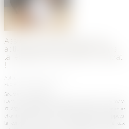
Assurances et déclaration des
activités garanties: vigilance dans
la rédaction et la lecture du contrat
!
Auteur : DROUINEAU Thomas
Publié le :
08/11/2018
Source :
www.eurojuris.fr
Dans une décision du 18 octobre 2018 sous le numéro
17–23741, destinée à être publiée au bulletin, la troisième
chambre civile de la Cour de cassation vient de rappeler
le caractère constant de sa jurisprudence quant aux