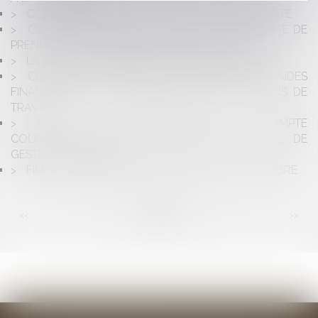
CONCURRENCE DÉLOYALE ET TIERCE COMPLICITÉ
CONTRATS INTERNATIONAUX : DE LA NÉCESSITÉ DE
PRENDRE EN COMPTE UN CONTEXTE ÉVOLUTIF
LA NOTION D'ENSEMBLE IMMOBILIER UNIQUE
COIFFEURS, GARAGISTES, CARROSSIERS : DES AIDES
FINANCIÈRES POUR AMÉLIORER VOS CONDITIONS DE
TRAVAIL
QUAND LE REMBOURSEMENT DU COMPTE
COURANT D’ASSOCIÉ CONSTITUE UNE FAUTE DE
GESTION DU GÉRANT
FIN DES COTISATIONS CHÔMAGE AU 1ER OCTOBRE
<<
<
...
84
85
86
87
88
89
90
...
>
>>