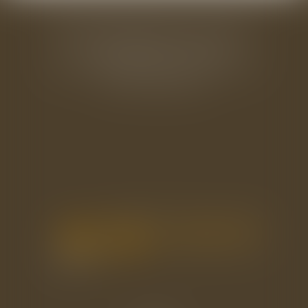
BAUDRY-MESNIL-BAILLY AVOCATS
33 rue de l'Alma - BP 542
50100 CHERBOURG EN COTENTIN
Tél : 02 33 22 26 20