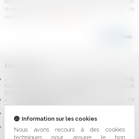
activités déclarées au contrat d'assurance. Dans le cas
d'espèce, un propriétaire a signé un contrat de
construction de mai...
Lire la suite
Historique
ARTISANS : CÉDEZ OU REPRENEZ UNE ENTREPRISE
FACILEMENT, GRÂCE À LA BOURSE NATIONALE POUR
ENTREPRENDRE DANS L’ARTISANAT
LE PROGRAMME ACTION CŒUR DE VILLE ENTRE EN
PHASE OPÉRATIONNELLE
RESPONSABILITÉ DE L’AGENT IMMOBILIER
Information sur les cookies
RÉDACTEUR D’ACTES
LA LOI SUR LES VIOLENCES SEXISTES ET SEXUELLES :
Nous avons recours à des cookies
QUELLES NOUVEAUTÉS ?
techniques pour assurer le bon