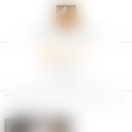
Ouvrir
le
Vous êtes ici :
Accueil
menu
Assurances et déclaration des activités garanties: vigilance dans la rédaction
et la lecture du contrat !