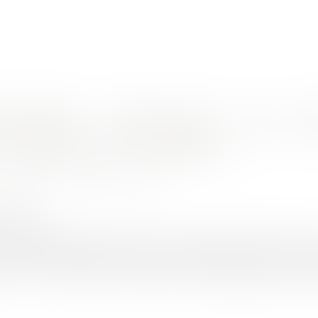
nes d'intervention
Rendez-vous en ligne
Actus
Euro
: Attention aux contraintes !
ACU Catalina, GARNERO Caroline
6/2025
rojuris.fr
rvenant régulièrement pendant ses périodes d’astreinte et soum
 d’astreinte requalifiée en temps de travail effectif, confor
 D.J. c/ Ab Ac, points 37 et 38). C’est ce que rappelle la chambr