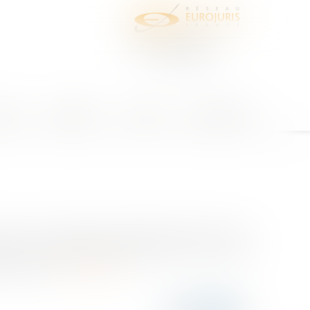
juris
Honoraires
Contact
Espace client
is à des contraintes particulièrement fortes, peut
mément à la jurisprudence européenne (CJUE, 9 mars
e sociale...
Lire la suite