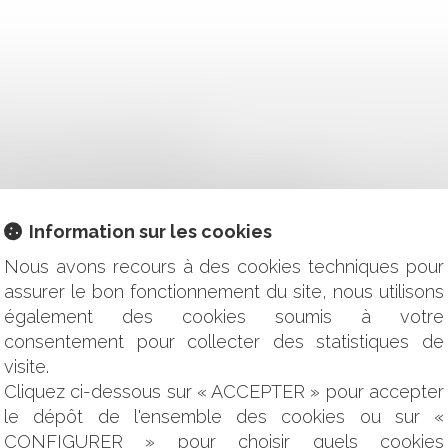
TIQUE PAR CHOOSE FRANCE
S : L’EXPERT DÉTIENT SEUL LE POUVOIR DE FIXER LA VALE
: QUELLES STRATÉGIES POUR S’ADAPTER ?
ALIDITÉ DES AUTORISATIONS D’URBANISME DÉLIVRÉES ENTR
ITATION : LES CRITÈRES DE L'USAGE SÉRIEUX PRÉCISÉS
Information sur les cookies
ILLES : LA LOURDE RESPONSABILITÉ DES COLLECTIVITÉS
Nous avons recours à des cookies techniques pour
FICITÉ DOMANIALE ULTRAMARINE
assurer le bon fonctionnement du site, nous utilisons
 : VERS UNE OBLIGATION D’INFORMATION PRÉCONTRACTUE
également des cookies soumis à votre
ONCOURANT AU SERVICE DE PRÉVENTION ET DE SANTÉ AU T
 EN CAUSE AU TITRE DE LA RESPONSABILITÉ FINANCIÈRE
consentement pour collecter des statistiques de
DU PREMIER MINISTRE DU 17 AVRIL 2025
visite.
Cliquez ci-dessous sur « ACCEPTER » pour accepter
E DONT LE PRINCIPE EST CONSTATÉ
le dépôt de l'ensemble des cookies ou sur «
ION DE L’ACTION RÉCURSOIRE À L’ENCONTRE DU FABRICA
CONFIGURER » pour choisir quels cookies