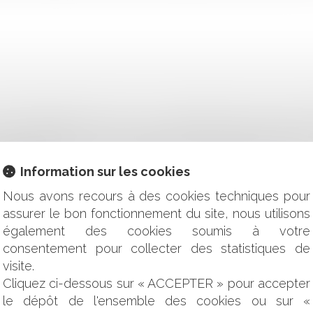
 SON REPRÉSENTANT LÉGAL : UN MANDATAIRE AD HOC DOIT
SANCE D’UNE FAUTE DOIT S’APPUYER SUR DES ÉLÉMENTS 
EL DE L’EXIGENCE DE LA NOTIFICATION PRÉALABLE DES ACT
 VICTIME
Information sur les cookies
NE PEUT REFUSER DE PROCÉDER À L'EXAMEN D'UN PATIE
E
Nous avons recours à des cookies techniques pour
LE BAIL EMPHYTÉOTIQUE : DES FRÈRES ÉTRANGERS ?
assurer le bon fonctionnement du site, nous utilisons
'INDEXATION DES LOYERS : LA COUR DE CASSATION RÉSIST
également des cookies soumis à votre
IE APPLICABLE À TOUTES LES VENTES ET TROUVE SON FO
consentement pour collecter des statistiques de
visite.
STRATEUR PROVISOIRE
Cliquez ci-dessous sur « ACCEPTER » pour accepter
NNELLE : LES ARRÊTS DE LA HAUTE COUR DE NOVEMBRE 20
le dépôt de l'ensemble des cookies ou sur «
N DE CONFIDENTIALITÉ