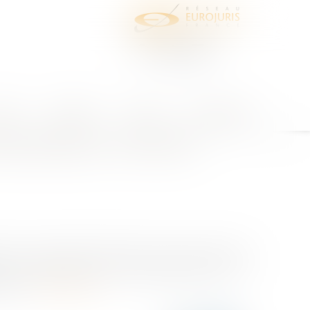
juris
Honoraires
Contact
Espace client
mphytéotique : des frères
des collectivités territoriales, peut aussi bien être
r le domaine public, on sait que l'article L2121 – 1
ine...
Lire la suite