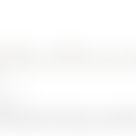
nes d'intervention
Rendez-vous en ligne
Actus
Euro
hytéotique : des frères étrangers ?
mphytéotique administratif et le bail e
 ?
UINEAU Thomas
/2023
rojuris.fr
tique administratif, prévu à l'article L 1311 – 2 du code général 
 domaine public que sur le domaine privé d'une collectivité. Su
l de la propriété des personnes publiques indique que le doma