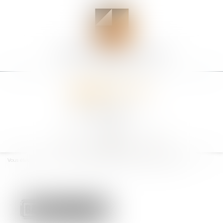
Ouvrir
le
Vous êtes ici :
Accueil
Bail verbal et prise en charge de la taxe foncière
menu