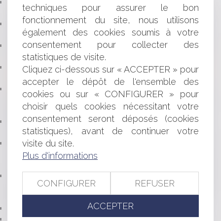
SAISIE-ATTRIBUTION : LE CARACTÈRE EXÉCUTOIRE
techniques pour assurer le bon
ET LA SIGNIFICATION DE L’ACTE
fonctionnement du site, nous utilisons
LA PLAINTE DISCIPLINAIRE CONTRE UN MÉDECIN
également des cookies soumis à votre
DOIT ÊTRE SIGNÉE PAR SON AUTEUR
consentement pour collecter des
QUELS SONT LES CRITÈRES FISCAUX POUR
statistiques de visite.
QUALIFIER UNE ACTIVITÉ DE MARCHAND DE BIENS ?
BAIL VERBAL ET PRISE EN CHARGE DE LA TAXE
Cliquez ci-dessous sur « ACCEPTER » pour
FONCIÈRE
accepter le dépôt de l'ensemble des
ARRÊTÉ DE CATASTROPHE NATURELLE : LE
cookies ou sur « CONFIGURER » pour
NÉCESSAIRE EXAMEN PARTICULIER DE LA SITUATION
choisir quels cookies nécessitant votre
DES COMMUNES
consentement seront déposés (cookies
COMMENT SAVOIR SI UN ACTE DE CAUTION EST
statistiques), avant de continuer votre
DISPROPORTIONNÉ ?
visite du site.
LE PRÉJUDICE MORAL DES COMMUNES DU FAIT DE
LA DURÉE EXCESSIVE DES PROCÉDURES : UNE
Plus d'informations
APPRÉCIATION MINIMALISTE
PRÉCISIONS SUR LA QUALIFICATION
CONFIGURER
REFUSER
PROFESSIONNELLE D’UN CRÉDIT ET SUR LE DÉLAI DE
PRESCRIPTION DE L’ACTION DE LA BANQUE
ACCEPTER
LE DEVOIR D’INFORMATION DANS LES CONTRATS
LE SORT DES PIÈCES PÉNALES ANNULÉES OU