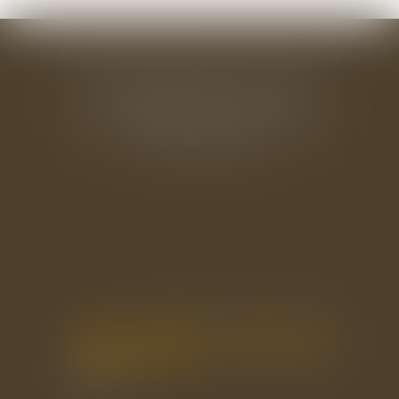
BAUDRY-MESNIL-BAILLY AVOCATS
33 rue de l'Alma - BP 542
50100 CHERBOURG EN COTENTIN
Tél : 02 33 22 26 20