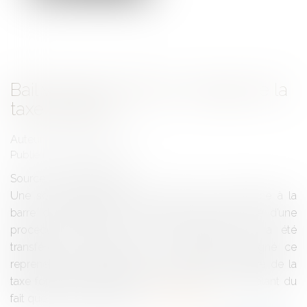
Bail verbal et prise en charge de la
taxe foncière
Auteur : MEDINA Jean-Luc
Publié le :
03/08/2020
Source :
www.eurojuris.fr
Une société avait acquis un fonds de commerce à la
barre du Tribunal de Commerce dans le cadre d’une
procédure collective. Le bail commercial lui a été
transféré sans contrat écrit. Le bailleur a assigné ce
repreneur en paiement de sommes dues au titre de la
taxe foncière des années 2014 à 2017 en se prévalant du
fait que l’ancien locataire a...
Lire la suite