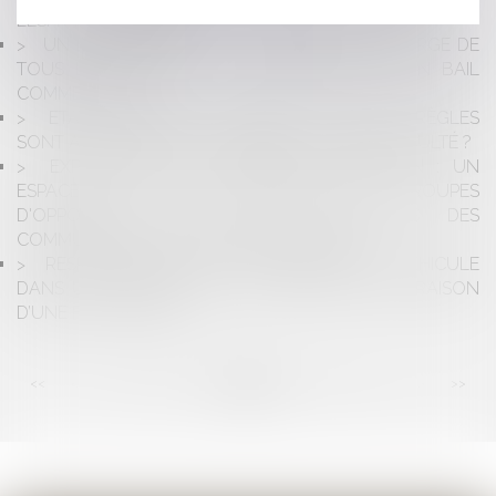
L’ESPRIT DE BADINTER
UN BAILLEUR PEUT-IL TRANSFÉRER LA CHARGE DE
TOUS LES TRAVAUX AU LOCATAIRE DANS UN BAIL
COMMERCIAL ?
ETAT D'URGENCE SANITAIRE : QUELLES RÈGLES
SONT APPLICABLES AUX ENTREPRISES EN DIFFICULTÉ ?
EXPRESSION DES GROUPES D'OPPOSITION : UN
ESPACE DOIT ÊTRE RÉSERVÉ AUX GROUPES
D'OPPOSITION DANS LES PUBLICATIONS DES
COMMUNES DE 1000 HABITANTS ET PLUS
RESPONSABILITÉ D’UN PROPRIÉTAIRE DE VÉHICULE
DANS UN ACCIDENT DE LA CIRCULATION EN RAISON
D’UNE FUITE D’HUILE
<<
<
...
58
59
60
61
62
63
64
...
>
>>