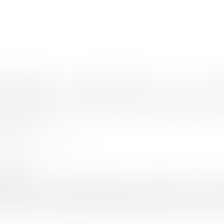
nes d'intervention
Rendez-vous en ligne
Actus
Euro
’un PLU illégal : quelles conséquences ?
t d’urbanisme délivré sur le fondement d
nces ?
ON CHARRIER Capucine
4/2019
rojuris.fr
’urbanisme a pour effet de garantir à son titulaire un « droit
sée dans le délai indiqué examinée au regard des règles d’ur
onseil d’Etat, 11 octobre 2017,n°401878) CE, 18 févr. 2019, n° 4142