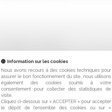
 CAS D'ABSENCE D'UN INDIVISAIRE ?
DÉTERMINER LE POINT DE DÉPART DU DÉLAI DE PRESCR
ÉFICIER D'UNE PROCÉDURE DE TRAITEMENT DU SURENDETT
Information sur les cookies
S LES OUTRE-MER
ON PAR L'EMPLOYEUR : ATTENTION AU REDRESSEMENT URSSA
Nous avons recours à des cookies techniques pour
TALE N’EST PAS OBLIGATOIRE
assurer le bon fonctionnement du site, nous utilisons
ETARD DE LIVRAISON
également des cookies soumis à votre
 SOCIÉTÉ EN FORMATION NE SE PRÉSUME PAS
consentement pour collecter des statistiques de
SIR EN LIGNE LE JUGE ADMINISTRATIF !
visite.
NGLISH
Cliquez ci-dessous sur « ACCEPTER » pour accepter
 COMPTES ET LES FONDS EUROPÉENS STRUCTURELS ET D'I
le dépôt de l'ensemble des cookies ou sur «
 LA LIAISON DU CONTENTIEUX PEUT À NOUVEAU INTERVENIR