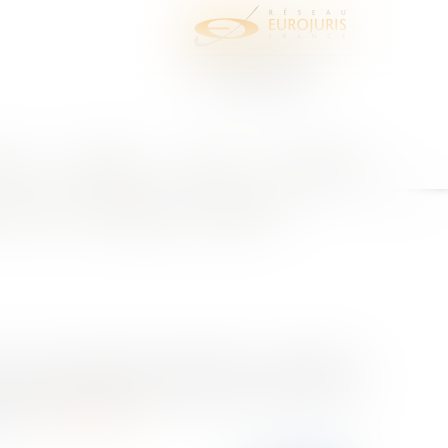
juris
Honoraires
Contact
Espace client
’un PLU illégal : quelles
 à voir toute demande d’autorisation ou déclaration
banisme applicables à la date de la délivrance du
33 M...
Lire la suite