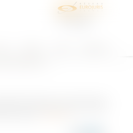
juris
Honoraires
Contact
Espace client
 américaines" ?
ociété Tbt49 et avaient conclu un pacte d’associés
aquelle « en cas de désaccord grave et persistant
e porter atteinte...
Lire la suite