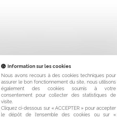
RIBUTIVE DE COMPÉTENCE DANS LES CONDITIONS GÉNÉRALES
ISSOUDRE ? CE QUE DIT LA LOI ET CE QUE VOUS DEVEZ FAI
EUVE : VERS UNE RECONNAISSANCE ENCADRÉE EN CONTEN
-APPARENTES : LE VENDEUR NE PEUT S’EXONÉRER QUE PA
ITUATION PERSONNELLE DE L’INTÉRESSÉ DOIT ÊTRE PRISE E
CCASION ET PRÉSOMPTION DE RESPONSABILITÉ DU VENDEU
Information sur les cookies
R LA PRÉSOMPTION DE DÉMISSION ET ENCADRE SON APPLIC
Nous avons recours à des cookies techniques pour
assurer le bon fonctionnement du site, nous utilisons
 À SAISIR LA CNIL ?
également des cookies soumis à votre
GE (AMO) DEVIENT CONSTRUCTEUR
MISE EN GARDE POUR LA CAUTION PRINCIPALE
consentement pour collecter des statistiques de
UR LA NATURE CONTRACTUELLE OU DÉLICTUELLE DE L’ACT
visite.
 DE PROUVER LE PRÉJUDICE
Cliquez ci-dessous sur « ACCEPTER » pour accepter
CONCURRENCE DANS UN CONTRAT DE FRANCHISE POUR DE
le dépôt de l'ensemble des cookies ou sur «