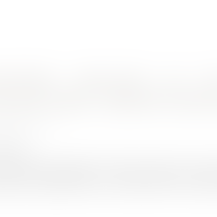
nes d'intervention
Rendez-vous en ligne
Actus
Euro
éricaines" ?
e parts sociales : validité des "clauses
RTOWSKI Judith
4/2025
rojuris.fr
aient associés respectivement à hauteur de 60% et 40% de la s
 clause d’offre alternative ou « clause américaine » selon l
ntraîner une paralysie dans le fonctionnement de la société et d