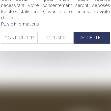
nécessitant votre consentement seront déposés
F1
(cookies statistiques), avant de continuer votre visite
NTRAIRES AU DROIT DE L'UE
du site.
IONNER SUR LE BATEAU DEVANT CHEZ LUI ?
OLESCENCE PROGRAMMÉE DES PRODUITS?
Plus d'informations
USSE DE 0,75%
TIVE FREEDOM
ACCEPTER
CONFIGURER
REFUSER
EN PLAQUES : PREUVE DU DÉFAUT DU VACCIN ET DU LIEN 
<<
<
...
101
102
103
104
105
106
107
...
>
>>