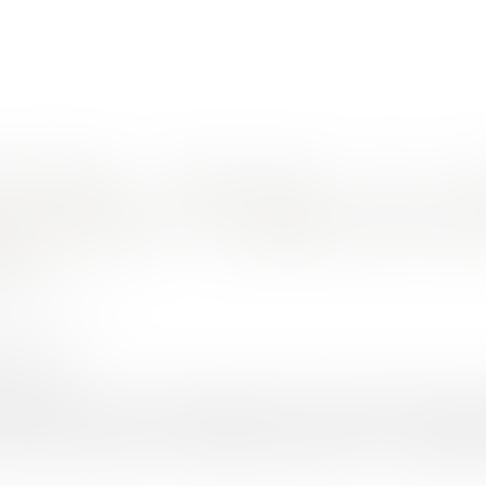
nes d'intervention
Rendez-vous en ligne
Actus
Euro
xécutoire après expertise construction !
ités publiques : ne négligez pas le titr
ion !
UINEAU Thomas
7/2017
rojuris.fr
ment possible pour une collectivité, après qu'un rapport d'expert
 d'agir par voie de titre exécutoire pour obtenir le recouvr
eux décret de 1962 sur le règlement général sur la comptabilité