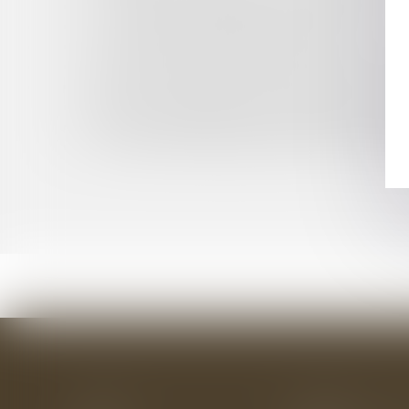
LA FAUTE INEXCUSABLE DE L’EMPLOYEUR
PUBLICITÉS AUTORISÉES PENDANT LE JT DE T
TARIFS RÉGLEMENTÉS DU GAZ NATUREL : CO
UN OCCUPANT D'UN IMMEUBLE PEUT-IL STAT
BIENTÔT UNE LÉGISLATION CONTRE L’OBS
INDICE DE RÉFÉRENCE DES LOYERS (IRL) : HA
ADAM-CAUMEIL AND THE TRIUMPH OF CREA
VACCIN CONTRE L’HÉPATITE B ET SCLÉROSE 
Accueil
Le cabinet