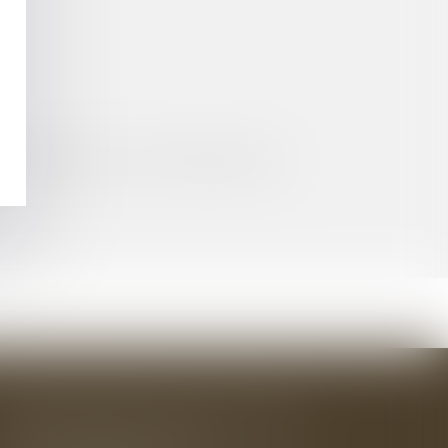
DE CAUSALITÉ AVEC LE DOMMAGE SUBI
BAUDRY-MESNIL-BAILLY AVOCATS
33 rue de l'Alma - BP 542