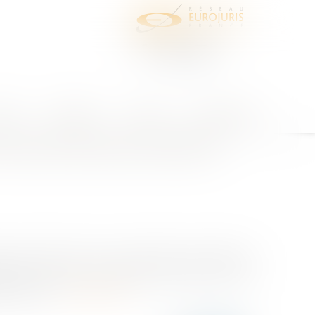
juris
Honoraires
Contact
Espace client
e exécutoire après expertise
ise ait déterminé les responsabilités des différents
ement des sommes. Le décret n°2012-1246 est venu
 publique....
Lire la suite