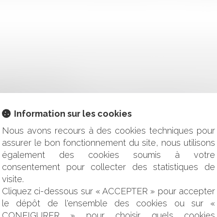
ÈQUES ET FESTIVALS
SCRIPTION POUR LA DEMANDE DE RECONNAISSANCE DE L'IMP
ALES
Information sur les cookies
 POUR LES ENTREPRISES
USTICE PRÉDICTIVE !
Nous avons recours à des cookies techniques pour
assurer le bon fonctionnement du site, nous utilisons
T ADMINISTRÉ UN AUTRE TRAITEMENT QUE CELUI QU’IL A CH
également des cookies soumis à votre
IQUES : QUESTION DE L'ÉVALUATION FINANCIÈRE ET PATRI
consentement pour collecter des statistiques de
AS LE TITRE EXÉCUTOIRE APRÈS EXPERTISE CONSTRUCTION !
AU MÉDECIN DEVRA SE PRONONCER SUR L’ENGAGEMENT
visite.
Cliquez ci-dessous sur « ACCEPTER » pour accepter
EMENT DU FERMAGE
le dépôt de l'ensemble des cookies ou sur «
E
CONFIGURER » pour choisir quels cookies