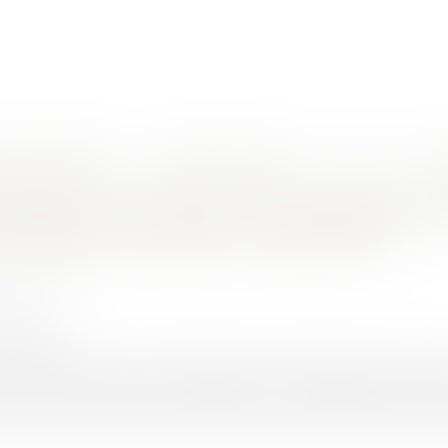
nes d'intervention
Rendez-vous en ligne
Actus
Euro
nction en cas d'arrêt maladie de l'agent occupant ce logement ?
érer la concession d'un logement de 
de l'agent occupant ce logement ?
HET Thomas
2/2020
rojuris.fr
12-752 du 9 mai 2012, portant réforme du régime des concessi
 personnels ayant une obligation de disponibilité totale
ont vocation dorénavant à bénéficier d'un logement par nécessi