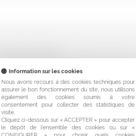
E LA PREUVE DU PAIEMENT
ROPRIÉTÉ : L'INDEMNITÉ D'ÉVICTION N'EST DUE QUE PAR L
DE MAIN-D’ŒUVRE ? LA FRONTIÈRE EST TÉNUE LORSQU’IL S’
Information sur les cookies
RS SITES PROFESSIONNELS DISTINCTS : L'INDISPENSABL
Nous avons recours à des cookies techniques pour
T MAINTIEN DANS LES LIEUX DU LOCATAIRE
assurer le bon fonctionnement du site, nous utilisons
UL ET PUBLICATION DE L’INDEX DE L’ÉGALITÉ PROFESSIONNEL
également des cookies soumis à votre
SE DES ZONAGES DU PLU : LA SAISINE DU JUGE JUDICIAIRE
consentement pour collecter des statistiques de
É À UNE ASSOCIATION PEUT-ELLE ÊTRE ANNULÉE ?
PERFORMANCE ÉNERGÉTIQUE
visite.
L’ORIGINE D’UNE GRANDE RIVIÈRE
Cliquez ci-dessous sur « ACCEPTER » pour accepter
APPORT NOGAL
le dépôt de l'ensemble des cookies ou sur «
E LOYAUTÉ DES RELATIONS CONTRACTUELLES
CONFIGURER » pour choisir quels cookies