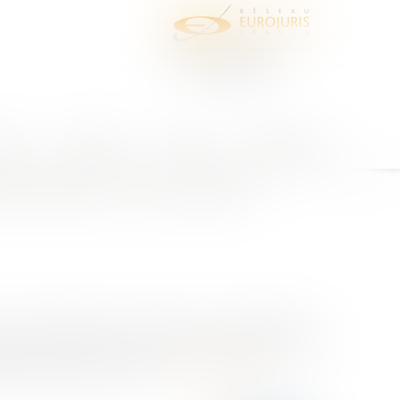
juris
Honoraires
Contact
Espace client
fonction en cas d'arrêt
ons de logement, précise dans son dispositif que :
 pour des raisons de sûreté, de sécurité ou de
té absolue de services. L...
Lire la suite