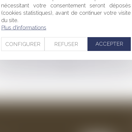
ORTANCE DE BIEN MOTIVER
nécessitant votre consentement seront déposés
LLECTIVITÉS
(cookies statistiques), avant de continuer votre visite
T DROIT DE RÉTRACTATION
ET DES AFFAIRES
du site.
E L'ORDONNANCE VISANT À FAVORISER L'INNOVATION TECHN
Plus d'informations
EXPLOITER UN FONDS DE COMMERCE SUR LE DOMAINE PUB
TALE !
ACCEPTER
CONFIGURER
REFUSER
R OCTOBRE
<<
<
...
85
86
87
88
89
90
91
...
>
>>