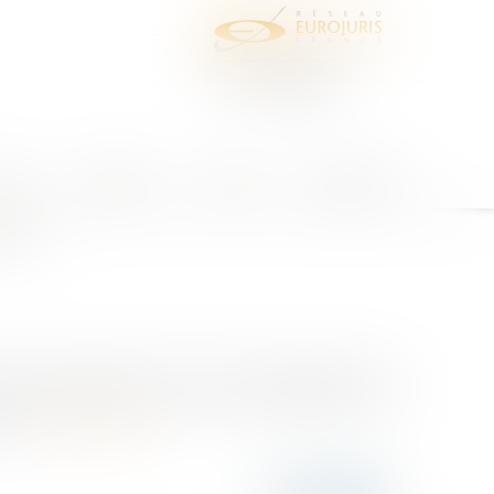
juris
Honoraires
Contact
Espace client
il ?
oût 2014, par l’article 222-33-2 du Code pénal comme
yant pour objet ou pour effet une dégradation des
'al...
Lire la suite