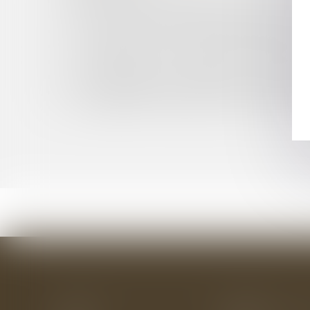
RÉVOCATION DU GÉRANT DE SARL: DE L'IMP
EVOLUTION DES RECETTES FISCALES DES CO
CRÉATION D’UN SITE WEB PROFESSIONNEL E
LA LOI RELATIVE À LA PROTECTION DU SECR
LE PERMIS DE FAIRE : INNOVATION ISSUE D
LES BATEAUX DU LUXEMBOURG : COMMENT 
ACTE ADMINISTRATIF : FRANCHISE FISCALE TO
TAXE GEMAPI : ATTENTION À LA DATE DU 1E
Accueil
Le cabinet