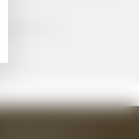
IQUE ET ARCHITECTURALE
LIC ?
BAUDRY-MESNIL-BAILLY AVOCATS
33 rue de l'Alma - BP 542