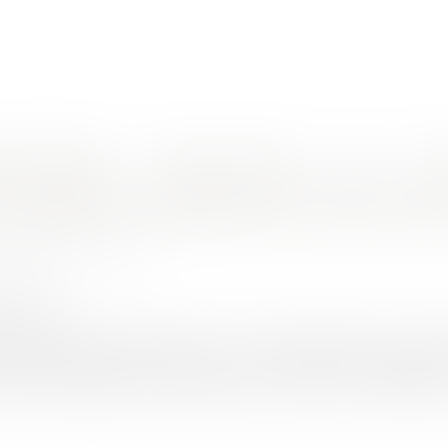
nes d'intervention
Rendez-vous en ligne
Actus
Euro
il ?
ualifier le harcèlement moral au trava
ONNEVILLE Joséphine
0/2018
rojuris.fr
moral au travail est réprimé, à ce jour, et depuis la loi du 4 a
 de harceler autrui par des propos ou comportements répétés a
avail susceptible de porter atteinte à ses droits et à sa dignité, d