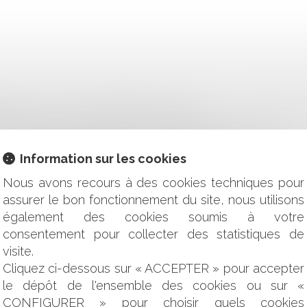
IS DE CONDUIRE : NOMBREUSES DIFFICULTÉS RENCONTRÉE
 PUBLIC : LA QUESTION DE LA DURÉE
DIE : L’INTERVENTION DE VOTRE ASSUREUR ET L’INDEMNISA
ESPONSABLE DE L’OBLIGATION DE REMISE EN ÉTAT ?
UMULANT LA QUALITÉ DE VICTIME ET D'AUTEUR DE L'INFR
Information sur les cookies
LAUSE D'INDEXATION
Nous avons recours à des cookies techniques pour
NALE
assurer le bon fonctionnement du site, nous utilisons
ATION DU CONTRAT DE TRAVAIL
également des cookies soumis à votre
OUS SES DROITS SUR UNE MARQUE CÉLÈBRE DE CHAMPAGN
E CHAMPAGNE?
consentement pour collecter des statistiques de
ULATION DU RETRAIT D’UN ACTE CRÉATEUR DE DROITS ?
visite.
L AU TRAVAIL ?
Cliquez ci-dessous sur « ACCEPTER » pour accepter
DE L'ETAT À L'ÉGARD DES VICTIMES D'ACTES DE TERRORI
le dépôt de l'ensemble des cookies ou sur «
CONFIGURER » pour choisir quels cookies