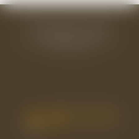
BAUDRY-MESNIL-BAILLY AVOCATS
33 rue de l'Alma - BP 542
50100 CHERBOURG EN COTENTIN
Tél : 02 33 22 26 20