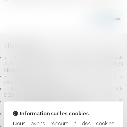
en effet déjà condamné en 2025 la Fr...
Lire la suite
Historique
HOLDING ANIMATRICE : UN STATUT STRATÉGIQUE
AUX CONSÉQUENCES JURIDIQUES ET FISCALES
MAJEURES
AGENT IMMOBILIER : LE « SIMPLE RELAIS »
D’INFORMATIONS EST RÉVOLU
DROIT DE RÉTRACTATION : UNE VENTE À DISTANCE
DÉBUTE DÈS L’ENVOI DU CONTRAT
BAIL COMMERCIAL ET VALIDITÉ DE LA CLAUSE
RÉSOLUTOIRE INFÉRIEURE À UN MOIS
Information sur les cookies
BANCAIRE / SÛRETÉS : PRESCRIPTION DE LA NULLITÉ
DU CAUTIONNEMENT
Nous avons recours à des cookies
RETRAIT DE L’AUTORITÉ PARENTALE : PRIVATION