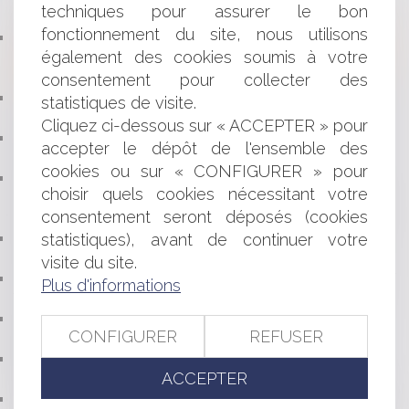
techniques pour assurer le bon
AUTOMATIQUE DES DROITS DE VISITE
fonctionnement du site, nous utilisons
CONDAMNATION DE LA FRANCE PAR LA COUR
également des cookies soumis à votre
EUROPÉENNE DES DROITS DE L’HOMME DANS UNE
AFFAIRE DE VIOL
consentement pour collecter des
BAIL COMMERCIAL : LA FIN DE LA CONFISCATION
statistiques de visite.
AUTOMATIQUE DU DÉPÔT DE GARANTIE
Cliquez ci-dessous sur « ACCEPTER » pour
AI ACT : QUELS CHANGEMENTS POUR LES
accepter le dépôt de l'ensemble des
ENTREPRISES ?
cookies ou sur « CONFIGURER » pour
VALIDITÉ DU MANDAT D’AGENT IMMOBILIER :
choisir quels cookies nécessitant votre
ABSENCE D’UNE MENTION OBLIGATOIRE ET EFFET DE
consentement seront déposés (cookies
LA LIMITATION DANS LE TEMPS
statistiques), avant de continuer votre
VERS UNE MEILLEURE INDEMNISATION DES SPORTIFS
VICTIMES D'ACCIDENTS DE JEU ?
visite du site.
VIDÉO : EN FAIT DE MEUBLES POSSESSION VAUT
Plus d'informations
TITRE
PACS : LA COUR DE CASSATION CONFIRME LA
CONFIGURER
REFUSER
PRÉSOMPTION D’INDIVISION
PROTECTION DU CONSOMMATEUR DE CRÉDIT :
ACCEPTER
POINT DE DÉPART DE LA PRESCRIPTION
CONTRÔLE DE L’ASSURANCE MALADIE DES