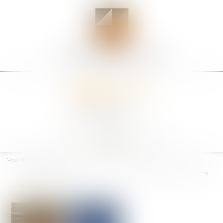
Ouvrir
le
Vous êtes ici :
Accueil
menu
Condamnation de la France par la Cour européenne des droits de l’homme
dans une affaire de viol