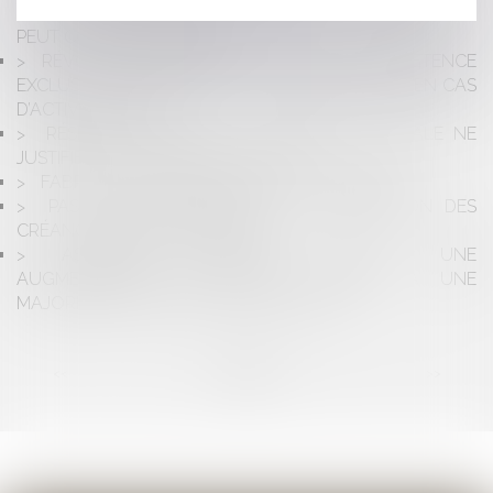
INFIRMIERS : COMMENT UN MAUVAIS CODAGE NGAP
PEUT COÛTER TRÈS CHER
RÉVOCATION D’UN GÉRANT DE SARL : COMPÉTENCE
EXCLUSIVE DU TRIBUNAL DE COMMERCE MÊME EN CAS
D’ACTIVITÉ CIVILE
RÉSEAUX DE SOINS : LA LIBERTÉ SYNDICALE NE
JUSTIFIE PAS L’APPEL AU BOYCOTT
FABRICANT ET RESPONSABILITÉ DÉCENNALE
PAS DE SUSPENSION DE LA PRESCRIPTION DES
CRÉANCES ENTRE CONCUBINS
ASSEMBLÉE GÉNÉRALE DE SARL : UNE
AUGMENTATION DE CAPITAL ADOPTÉE À UNE
MAJORITÉ DE 60% DES VOIX EST NULLE
<<
<
...
2
3
4
5
6
7
8
...
>
>>