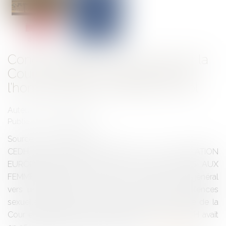
Condamnation de la France par la
Cour européenne des droits de
l’homme dans une affaire de viol
Auteur : LETANG Frédéric
Publié le :
03/12/2025
Source :
www.eurojuris.fr
CEDH, 4 sept 2025, AFFAIRE E.A. ET ASSOCIATION
EUROPÉENNE CONTRE LES VIOLENCES FAITES AUX
FEMMES AU TRAVAIL c. FRANCE Le mouvement général
vers une protection accrue des victimes de violences
sexuelles s’enrichit d’une jurisprudence ambitieuse de la
Cour européenne des droits de l’Homme. La CEDH avait