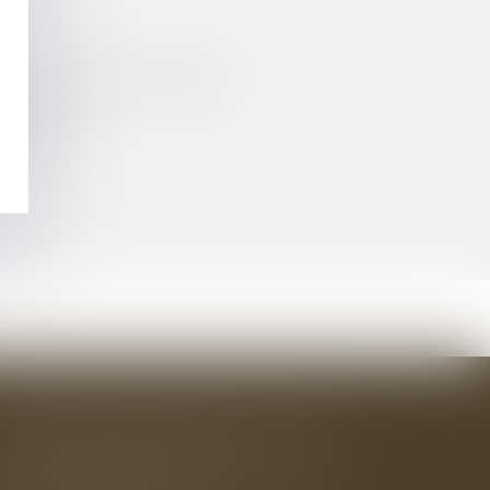
7
 PRINCIPAUX CHANGEMENTS ?
E GÉRANT
BAUDRY-MESNIL-BAILLY AVOCATS
33 rue de l'Alma - BP 542
50100 CHERBOURG EN COTENTIN