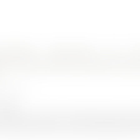
nes d'intervention
Rendez-vous en ligne
Actus
Euro
r les modalités de direction des SAS
ion de l’exclusivité des statuts pour fi
EC Marie-Alix
2/2020
rojuris.fr
ovembre 2019 n° 18-17787) Rappel des faits et de la procé
contrôle d’une société anonyme (SA), l’actionnaire majoritaire 
essionnaire avaient convenu d’une clause de réduction de prix,