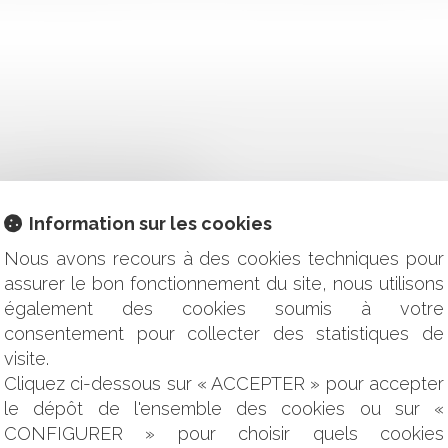
 L'AUGMENTATION DU SEUIL
 L’IMMEUBLE HYPOTHÉQUÉ
SPONSABLE DU DÉPÔT DE BILAN DE SON CLIENT ?
Information sur les cookies
RIMOINE COMMUN DES ÊTRES HUMAINS, EST UN OBJECTIF D
E DEMAIN
Nous avons recours à des cookies techniques pour
LOGIQUE D’UN PRATICIEN HOSPITALIER ET FAUTE DANS L
assurer le bon fonctionnement du site, nous utilisons
ONTRACTUELLES : LE CAS DES CONCESSIONS
également des cookies soumis à votre
ITIFS
consentement pour collecter des statistiques de
E PRATIQUES ANTICONCURRENTIELLES
visite.
ISE ET DÉLÉGATION DE POUVOIR EN MATIÈRE D’HYGIÈNE ET
Cliquez ci-dessous sur « ACCEPTER » pour accepter
CTER LE PRINCIPE DU CONTRADICTOIRE
le dépôt de l'ensemble des cookies ou sur «
 ET REVENDICATION
CONFIGURER » pour choisir quels cookies
ES : LE MATCH DE LA (RE)QUALIFICATION FISCALE