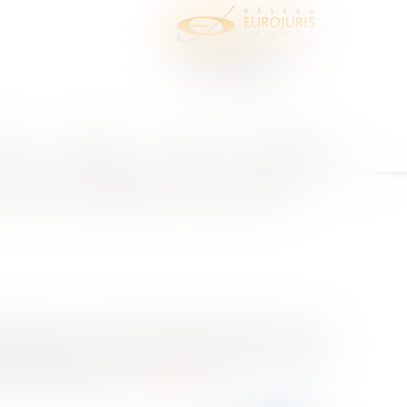
juris
Honoraires
Contact
Espace client
xer les modalités de direction
dure : Dans le cadre d’un protocole de cession
et président du conseil d’administration de cette SA
 en cas notammen...
Lire la suite