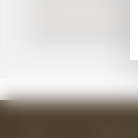
PROCÉDURE D’APPEL : UNE CONFIRMATION DE 
LES LIMITES À LA LIBERTÉ D’EXPRESSION D
CONFIRMATION DE L’EXCLUSIVITÉ DES STATU
LE DÉCRET D’APPLICATION DU 11 DÉCEMBRE
LA RUPTURE CONVENTIONNELLE DANS LA FO
L’INOPPOSABILITÉ À UN ASSOCIÉ D’UNE CLA
APRÈS LE DIVORCE, OCCUPER UN LOGEMENT
Accueil
Le cabinet
L'équipe
Les domaines d'interv