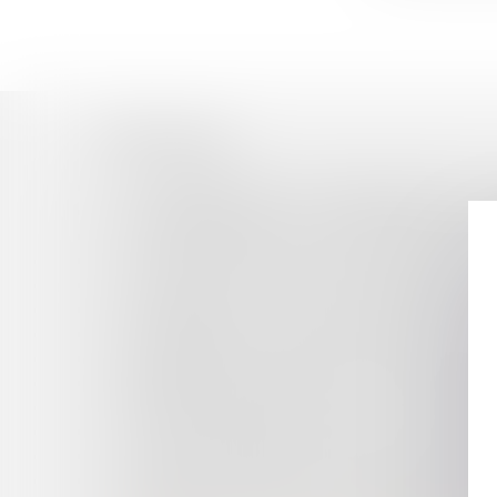
Historique
LA MODERNISATION DES MARCHÉS PUBLICS :
LE BANQUIER FACE À LA SAISIE PÉNALE DE
UN FOURNISSEUR PEUT-IL ÊTRE DÉCLARÉ RE
LA PROTECTION DE L’ENVIRONNEMENT, PAT
LA GESTION DU TRAIT DE CÔTE : LES DÉFIS D
ENGAGEMENT DE LA RESPONSABILITÉ DÉONTO
LE PRINCIPE DE LOYAUTÉ DES RELATIONS C
LES DÉCOMPTES GÉNÉRAUX SONT BIEN DÉFIN
L’INDEMNISATION DES SOCIÉTÉS VICTIMES D
RESPONSABILITÉ PÉNALE DU CHEF D’ENTREPR
LA SAISIE CONSERVATOIRE N’A PAS À RESPE
CADASTRE, BORNAGE, LIMITES DE PROPRIÉTÉ
DONATIONS DÉGUISÉES, DONATIONS INDIRECT