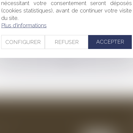
L’EFFET DÉVOLUTIF LIMITÉ DEPUIS LE DÉCRET DU 6 MAI 201
nécessitant votre consentement seront déposés
ES REPRÉSENTANTS SYNDICAUX
(cookies statistiques), avant de continuer votre visite
TS POUR FIXER LES MODALITÉS DE DIRECTION DES SAS
du site.
 2019 RÉFORMANT LA PROCÉDURE CIVILE : QUELS SONT LES
Plus d'informations
NCTION PUBLIQUE : MODE D’EMPLOI
USE D’UN CONTRAT QU’IL A SIGNÉ EN SA SEULE QUALITÉ D
 CONSTITUANT UN BIEN COMMUN N'EST PAS GRATUIT
ACCEPTER
CONFIGURER
REFUSER
<<
<
...
69
70
71
72
73
74
75
...
>
>>
ention