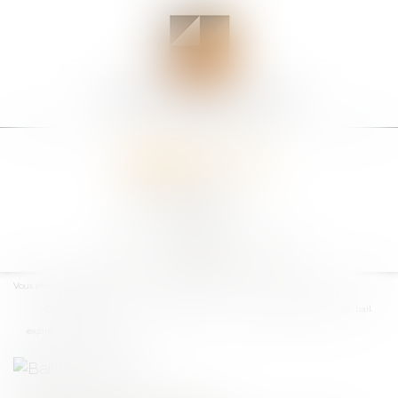
Ouvrir
le
Vous êtes ici :
Accueil
menu
Congé avec offre de renouvellement à des conditions différentes du bail
expiré : la révolution !