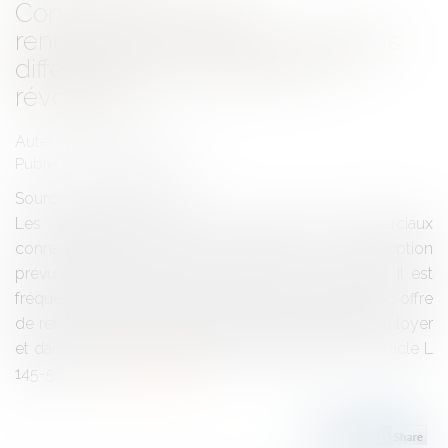
Congé avec offre de
renouvellement à des conditions
différentes du bail expiré : la
révolution !
Auteur : MEDINA Jean-Luc
Publié le :
05/03/2024
Source :
www.eurojuris.fr
Les praticiens du Droit des Baux Commerciaux
connaissaient parfaitement l’articulation du droit d’option
prévu à l’article L 145-57 du Code de Commerce. Il est
fréquent que le bailleur fasse délivrer un congé avec offre
de renouvellement souhaitant une augmentation du loyer
et dans le cadre d’un éventuel déplafonnement. L’article L
145-57 du...
Lire la suite