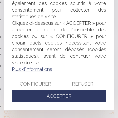
CONFLITS DE VOISINAGE : ADOPTION DE LA
également des cookies soumis à votre
PROPOSITION DE LOI VISANT À ADAPTER LE DROIT DE
consentement pour collecter des
LA RESPONSABILITÉ CIVILE AUX ENJEUX ACTUELS
statistiques de visite.
LA PRISE EN COMPTE IMPÉRATIVE DES RISQUES
Cliquez ci-dessous sur « ACCEPTER » pour
NATURELS DANS L’INSTRUCTION DES AUTORISATIONS
accepter le dépôt de l'ensemble des
D’URBANISME
cookies ou sur « CONFIGURER » pour
ABSENCE D'ENCLAVE ET EXERCICE D'UNE
choisir quels cookies nécessitant votre
TOLÉRANCE DE PASSAGE
LE WHISKY : JURIDIQUEMENT, DE QUOI S’AGIT-IL ?
consentement seront déposés (cookies
RÉGIME INDEMNITAIRE DU SOUS-TRAITANT PRIVÉ DE
statistiques), avant de continuer votre
CAUTIONNEMENT ET QUELQUES RAPPELS ESSENTIELS
visite du site.
SUR LA CONDITION D'APPLICATION DE LA
Plus d'informations
RESPONSABILITÉ IN SOLIDUM
RESPONSABILITÉ CIVILE PROFESSIONNELLE : PAS DE
SUBSIDIAIRE POUR L’AUXILIAIRE !
CONFIGURER
REFUSER
L'ANNULATION AUTOMATIQUE DU PERMIS DE
CONDUIRE : CETTE PEINE EST-ELLE RÉELLEMENT
ACCEPTER
AUTOMATIQUE ?
CONGÉ AVEC OFFRE DE RENOUVELLEMENT À DES
CONDITIONS DIFFÉRENTES DU BAIL EXPIRÉ : LA