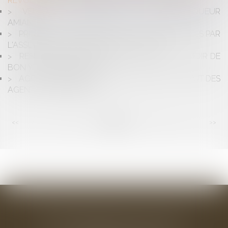
RÉVOLUTION !
VENTE : RESPONSABILITÉ DU DIAGNOSTIQUEUR
AMIANTE
PRISE EN CHARGE DES PRÉJUDICES IMMATÉRIELS PAR
L'ASSUREUR RC DÉCENNALE, OUI ... MAIS
RESPONSABILITÉ DES DIAGNOSTIQUEURS, AVOIR DE
BON YEUX NE SUFFIT PAS ...
AGENTS IMMOBILIERS : APPLICATION DU STATUT DES
AGENTS COMMERCIAUX
<<
<
...
22
23
24
25
26
27
28
...
>
>>
BAUDRY-MESNIL-BAILLY AVOCATS