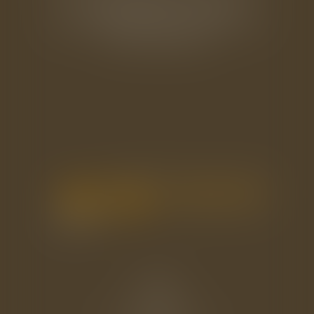
33 rue de l'Alma - BP 542
50100 CHERBOURG EN COTENTIN
Tél : 02 33 22 26 20
Accueil
Le cabinet
L'équipe