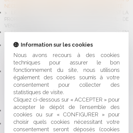
NÉCESSAIRE À LA RECHERCHE DE LEUR IMPUTABILITÉ
LE GÉRANT D’UNE SCI DONT L’OBJET SOCIAL EST LA
PROPRIÉTÉ D’UN BIEN PEUT-IL DÉCIDER SEUL DE
VENDRE CE BIEN ?
LES AIDES COVID-19 AUX ENTREPRISES : LA PRISE EN
CHARGE DES COÛTS FIXES
Information sur les cookies
LA MISSION ASSURÉE PAR LES ORGANISMES PRIVÉS
GESTIONNAIRES DE STRUCTURES D'ACCUEIL DES
Nous avons recours à des cookies
PERSONNES ÂGÉES NE REVÊT PAS LE CARACTÈRE
techniques pour assurer le bon
D'UNE MISSION DE SERVICE PUBLIC
fonctionnement du site, nous utilisons
PUBLICATION DU DÉCRET PORTANT INDEMNISATION
également des cookies soumis à votre
ET MAJORATION EXCEPTIONNELLE DES HEURES
SUPPLÉMENTAIRES RÉALISÉES DANS LES
consentement pour collecter des
ÉTABLISSEMENTS PUBLICS HOSPITALIERS DANS LE
statistiques de visite.
CONTEXTE DE LA LUTTE CONTRE L'ÉPIDÉMIE DE COVID-
Cliquez ci-dessous sur « ACCEPTER » pour
19
accepter le dépôt de l'ensemble des
QUELLES SONT LES RÈGLES DE DISTANCES DES
cookies ou sur « CONFIGURER » pour
PLANTATIONS ?
choisir quels cookies nécessitant votre
CONTENTIEUX DISCIPLINAIRE DES MÉDECINS:
consentement seront déposés (cookies
L'INFORMATION APPROPRIÉE AUX SOINS PROPOSÉS