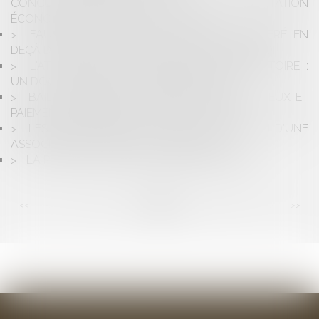
CONCURRENCE PRÉALABLE À TOUTE EXPLOITATION
ÉCONOMIQUE EST-ELLE NÉCESSAIRE ?
FAUTE DISCIPLINAIRE D'UN AGENT RÉMUNÉRÉ EN
DEÇÀ DE SES QUALIFICATIONS ET DE SON EMPLOI
L'ATTESTATION DE DÉPLACEMENT DÉROGATOIRE :
UN DOCUMENT POSSIBLE PARMI D'AUTRES
BAIL COMMERCIAL : MAINTIEN DANS LES LIEUX ET
PAIEMENT D’UNE INDEMNITÉ D’OCCUPATION
LES SPÉCIFICITÉS DE LA MISE À DISPOSITION D'UNE
ASSOCIATION, D'AGENTS COMMUNAUX
LA PREUVE DES HEURES SUPPLÉMENTAIRES
<<
<
...
52
53
54
55
56
57
58
...
>
>>