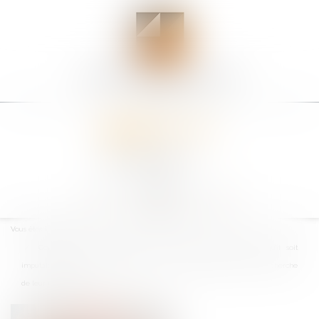
Ouvrir
le
Vous êtes ici :
Accueil
menu
Construction : L'indemnisation du préjudice moral implique qu'il soit
imputable aux désordres constructifs et non au temps nécessaire à la recherche
de leur imputabilité