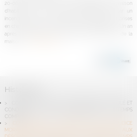
20-00267 Les époux B… sont propriétaires d’une maison
d’habitation qui est détruite accidentellement par un
incendie, dont les conséquences dommages sont prises
en charge par leur assureur multirisques habitation. Un an
après la réception des travaux de reconstruction de la
maison, l...
Lire la suite
Historique
CONTRAT DE TRAVAIL À TEMPS PARTIEL MODULÉ ET
CONDITIONS D’UNE REQUALIFICATION EN TEMPS
COMPLET
CONSTRUCTION : L'INDEMNISATION DU PRÉJUDICE
MORAL IMPLIQUE QU'IL SOIT IMPUTABLE AUX
DÉSORDRES CONSTRUCTIFS ET NON AU TEMPS