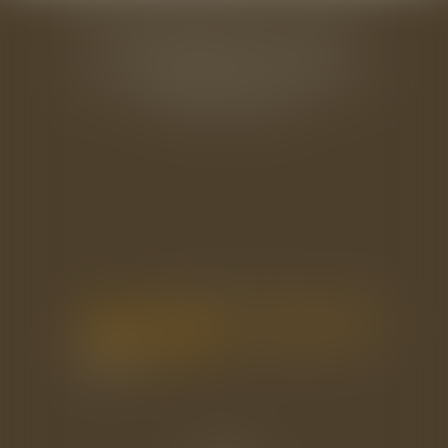
BAUDRY-MESNIL-BAILLY AVOCATS
33 rue de l'Alma - BP 542
50100 CHERBOURG EN COTENTIN
Tél : 02 33 22 26 20
Accueil