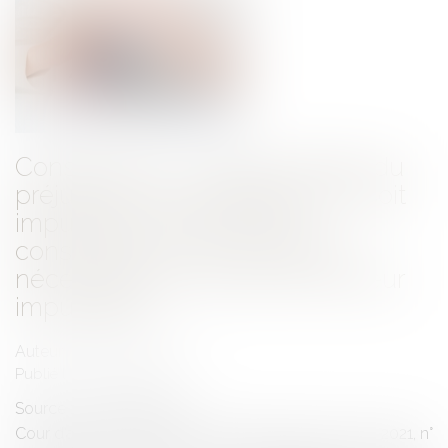
Construction : L'indemnisation du
préjudice moral implique qu'il soit
imputable aux désordres
constructifs et non au temps
nécessaire à la recherche de leur
imputabilité
Auteur : GAUVIN Ludovic
Publié le :
29/03/2021
Source :
www.eurojuris.fr
Cour d’appel de Bourges, Chambre civile, 25 mars 2021, n°