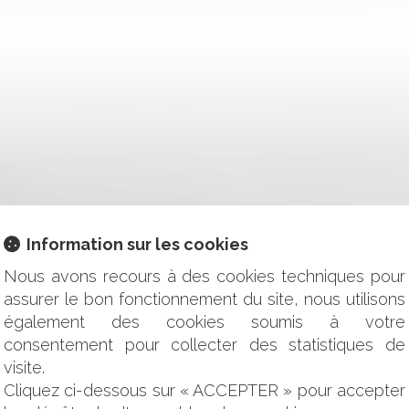
ULÉ ET CONDITIONS D’UNE REQUALIFICATION EN TEMPS C
RÉJUDICE MORAL IMPLIQUE QU'IL SOIT IMPUTABLE AUX
ILITÉ
EST LA PROPRIÉTÉ D’UN BIEN PEUT-IL DÉCIDER SEUL DE VEN
PRISE EN CHARGE DES COÛTS FIXES
Information sur les cookies
 PRIVÉS GESTIONNAIRES DE STRUCTURES D'ACCUEIL DES 
Nous avons recours à des cookies techniques pour
MNISATION ET MAJORATION EXCEPTIONNELLE DES HEU
assurer le bon fonctionnement du site, nous utilisons
LE CONTEXTE DE LA LUTTE CONTRE L'ÉPIDÉMIE DE COVID-19
également des cookies soumis à votre
ES PLANTATIONS ?
consentement pour collecter des statistiques de
: L'INFORMATION APPROPRIÉE AUX SOINS PROPOSÉS PEUT-
visite.
 ENTREPRISE EN DIFFICULTÉS ?
Cliquez ci-dessous sur « ACCEPTER » pour accepter
 L'ABSENCE DU PRATICIEN À LA RÉUNION DE CONCILIATION 