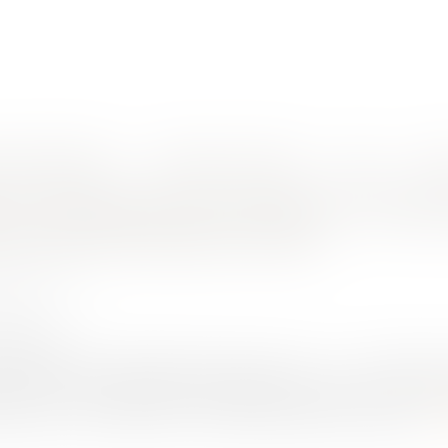
nes d'intervention
Rendez-vous en ligne
Actus
Euro
tion appropriée aux soins proposés peut-être seulement orale
ux disciplinaire des médecins: l'infor
 peut-être seulement orale
HET Thomas
3/2021
rojuris.fr
1-2 du code de la santé publique, dispose que : « I. - Toute perso
n porte sur les différentes investigations, traitements ou action
lle, leurs conséquences, les risques fréquents ou graves n...