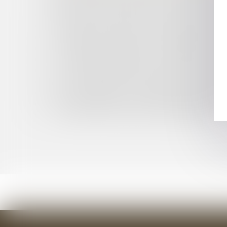
N'EST PAS CONSTITUTIVE D'UNE FAUTE DÉONT
LE DISPOSITIF FRANÇAIS DE CONTRÔLE DES
FRAUDE AUX CERTIFICATS D'ÉCONOMIE D'ÉNE
CONDAMNATION D'AXA À INDEMNISER UN RE
CONDITION SUSPENSIVE DANS UNE VENTE IM
LA DOMANIALITÉ PRIVÉE : UNE MISE EN CO
FAUTE DISCIPLINAIRE D'UN AGENT RÉMUNÉRÉ
L'ATTESTATION DE DÉPLACEMENT DÉROGATOI
BAIL COMMERCIAL : MAINTIEN DANS LES LIE
LES SPÉCIFICITÉS DE LA MISE À DISPOSITI
LA PREUVE DES HEURES SUPPLÉMENTAIRES