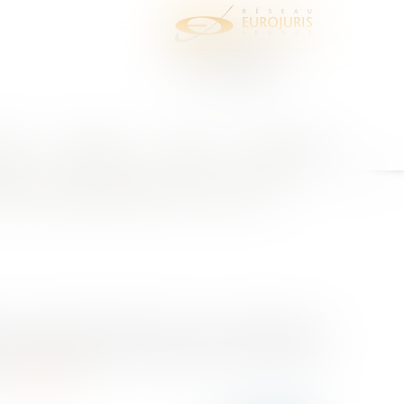
juris
Honoraires
Contact
Espace client
mation appropriée aux soins
nne a le droit d'être informée sur son état de santé.
s de prévention qui sont proposés, leur utilité, leur
Lire la suite