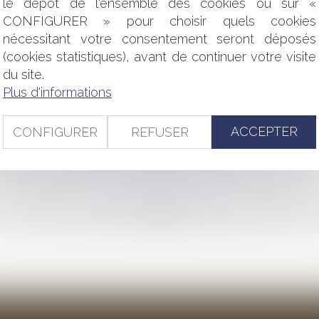
le dépôt de l'ensemble des cookies ou sur «
OLOGIQUE
CONFIGURER » pour choisir quels cookies
 LOCATIONS DE TYPE AIRBNB SATISFAIT AUX EXIGENCES D
RGIE : UN AVIS DU CONSEIL D’ETAT FAVORABLE AUX OBLI
nécessitant votre consentement seront déposés
STAURATEUR POUR DES PERTES D'EXPLOITATION
(cookies statistiques), avant de continuer votre visite
MOBILIÈRE ET DÉPÔT DE GARANTIE (CLAUSE PÉNALE OU IND
du site.
NCURRENCE PRÉALABLE À TOUTE EXPLOITATION ÉCONOMIQUE
Plus d'informations
 EN DEÇÀ DE SES QUALIFICATIONS ET DE SON EMPLOI
RE : UN DOCUMENT POSSIBLE PARMI D'AUTRES
UX ET PAIEMENT D’UNE INDEMNITÉ D’OCCUPATION
ACCEPTER
CONFIGURER
REFUSER
ON D'UNE ASSOCIATION, D'AGENTS COMMUNAUX
<<
<
...
52
53
54
55
56
57
58
...
>
>>