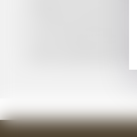
COMMERCIAUX ET DE LOCAUX D’HABITATION DAN
PRÉCISIONS SUR LA SANCTION DU NON-RESPEC
VIOLENCES CONJUGALES : QU’EST-CE QUE C’
LE TOURISME À LA CROISÉE DES CHEMINS
COVID-19 : QUID DES DÉLAIS DE RECOURS C
COVID-19 : FERMETURE ET PERTE D'EXPLOI
COVID-19 : SUR QUELS SUJETS A ÉTÉ SOLLICI
COVID-19 ET PROCÉDURES D’INDEMNISATI
RETARDS DANS LES TRAITEMENTS LIÉS À LA CRIS
COVID-19 : COMMENT ORGANISER LA GOUV