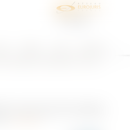
juris
Honoraires
Contact
Espace client
 nouvelles inscriptions sur les
isation du second tour des élections municipales, la
 dans ce contexte. L’article L. 17 du code électoral
art...
Lire la suite