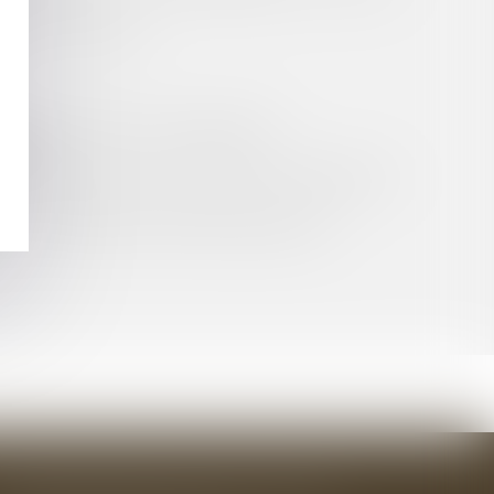
 3 DU CODE CIVIL
?
EMNISATION PAR LES ASSUREURS ?
IRE ?
ELLES MESURES SONT PRISES POUR GÉRER LES
CS DE COOPÉRATION INTERCOMMUNALE ?