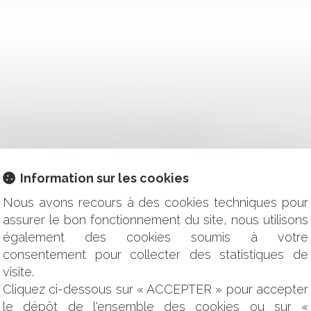
: QUELLES MESURES DANS LE GUIDE DE PRÉCONISATIONS DE
ÉPIDÉMIE DE CORONAVIRUS DE L’OPPBTP ?
LLANCE DES PATIENTS ET DES PERSONNES ÂGÉES DÉPENDA
MET-IL DE NOUVELLES INSCRIPTIONS SUR LES LISTES ÉLEC
Information sur les cookies
ION DE LA SIGNATURE D'UN ACTE EN MAIRIE EN PÉRIODE 
 VENTE SEUL L'IMMEUBLE INDIVIS, SANS L'ACCORD DES AUTR
Nous avons recours à des cookies techniques pour
REMIER TOUR DES MUNICIPALES 2020 : QUELS RISQUES ?
assurer le bon fonctionnement du site, nous utilisons
MENT APPRÉCIER LA VOLONTÉ DU PATIENT DANS UN TEL CONT
également des cookies soumis à votre
N : LIMITES SALUTAIRES À L’AUTORISATION DE DÉNONCER
consentement pour collecter des statistiques de
E DES RÉFÉRÉS DU TRIBUNAL ADMINISTRATIF DE LA GUADE
S PAYÉS ET TEMPS DE REPOS DU SALARIÉ AVEC LE COVID-
visite.
ENTS DU CONSEIL D'ÉTAT
Cliquez ci-dessous sur « ACCEPTER » pour accepter
METTANT LA SAUVEGARDE DES SYNDICATS DE COPROPRI
le dépôt de l'ensemble des cookies ou sur «