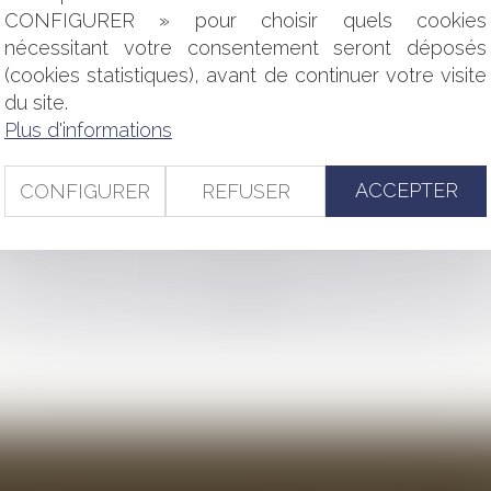
S LE CONTEXTE DE LA CRISE SANITAIRE COVID-19 ?
CONFIGURER » pour choisir quels cookies
T DU DÉLAI D'UN MOIS PRÉVU À L'ARTICLE 815-5-1 ALINÉA
nécessitant votre consentement seront déposés
EST ? QUEL CYCLE ? QUEL IMPACT ? QUELLES SANCTIONS 
(cookies statistiques), avant de continuer votre visite
du site.
ONTENTIEUX EN URBANISME ?
TATION DES COMMERÇANTS ET RESTAURATEURS, QUELLE IND
Plus d'informations
TÉ LE CONSEIL D'ETAT DEPUIS LE DÉBUT DE LA CRISE SANITA
ON AMIABLES DES VICTIMES D’ACCIDENTS MÉDICAUX : QU
ACCEPTER
CONFIGURER
REFUSER
E SANITAIRE ?
ERNANCE DES COMMUNES ET DES ÉTABLISSEMENTS PUBLI
<<
<
...
62
63
64
65
66
67
68
...
>
>>