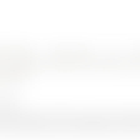
nes d'intervention
Rendez-vous en ligne
Actus
Euro
velles inscriptions sur les listes électorales ?
: le report du second tour permet-il de
ctorales ?
INEAU 1927
4/2020
rojuris.fr
lace de l’état d’urgence sanitaire est venue bouleverser l’organ
ative aux inscriptions sur les listes électorales n’a pas évolué
s demandes d'inscription sur les listes électorales, en vue de p