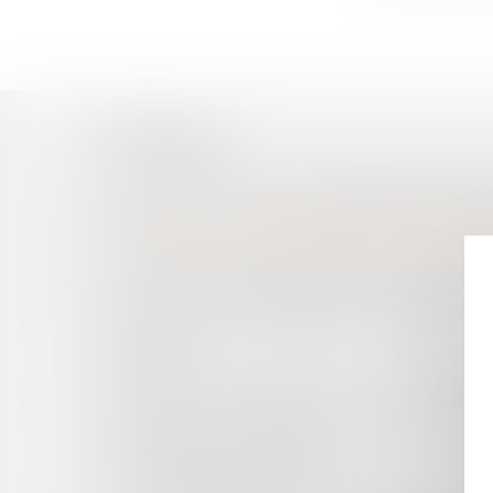
Historique
CORONAVIRUS : LE JUGE GUADELOUPÉEN RÉ
COVID-19 : QUELLES STRATÉGIES DE RÉSILIE
COVID 19 : LA SUSPENSION DES REDEVANCES
COVID-19 ET LOYERS COMMERCIAUX : QUELL
LA GESTION DU DOMAINE PUBLIC SUPPORTE-
QUELS SONT LES IMPACTS DU CORONAVIRUS
COVID-19 : QUE CONTIENT LE DÉCRET DU 
TOUCHÉES ?
COVID-19 : QUELLES SONT LES CONDITIONS 
COVID-19 : QUELS IMPACTS SUR LES CONTR
DÉLÉGATION DE SERVICE PUBLIC EXPLOITÉ
L’OCCUPATION DE CE RÉSEAU ?
ALGORITHME ET PRÉJUDICE CORPOREL : PUB