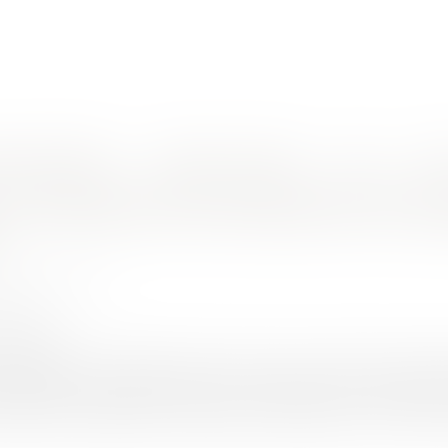
nes d'intervention
Rendez-vous en ligne
Actus
Euro
ion domaniale, une aide possible ?
: la suspension des redevances d'occ
?
UINEAU Thomas
4/2020
rojuris.fr
 commune de LORGUES, dans le VAR, a pris la décision de disp
cupation du domaine public pour l'année 2020. Ce faisant, il
ésorerie des entreprises occupant le domaine public communal, 