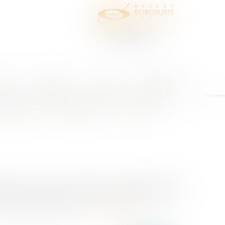
juris
Honoraires
Contact
Espace client
upation domaniale, une aide
enser tous les commerçants qui s'acquittent de la
 envisage évidemment un dispositif d'aide par un
ainsi exonérées de cet...
Lire la suite