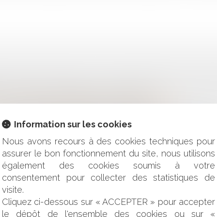
CLAME DES TESTS ET DE LA CHLOROQUINE POUR LA POPU
NCE POUR LES ENTREPRISES EN DIFFICULTÉ ?
 D'OCCUPATION DOMANIALE, UNE AIDE POSSIBLE ?
ES MESURES EN FAVEUR DES ENTREPRISES ?
Information sur les cookies
T-ELLE LES SERVITUDES CONVENTIONNELLES DE DROIT PRI
 SUR LE MARCHÉ IMMOBILIER ?
Nous avons recours à des cookies techniques pour
30 MARS 2020 RELATIF AU FONDS DE SOLIDARITÉ À DES
assurer le bon fonctionnement du site, nous utilisons
également des cookies soumis à votre
D'EXERCICE DU DROIT DE RETRAIT DANS LA FONCTION PUBL
consentement pour collecter des statistiques de
ATS COMMERCIAUX ?
E AU MOYEN D’UN RÉSEAU PUBLIC RELEVANT DU DOMAINE 
visite.
Cliquez ci-dessous sur « ACCEPTER » pour accepter
LICATION DU DÉCRET DATAJUST DU 27 MARS 2020
le dépôt de l'ensemble des cookies ou sur «