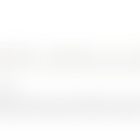
nes d'intervention
Rendez-vous en ligne
Actus
Euro
 aux PME ?
ing : est-il vraiment prudent de prêt
3/2017
rojuris.fr
cipatifs ont été portés sur les fonds baptismaux en février 201
. Depuis, les plateformes mettant en relation prêteurs particu
 48 défauts sur les 428 prêts conclus avant le 30 novembre 201