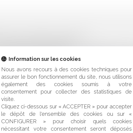
RÉPOND AUX QUESTIONS DE CNEWS MATIN
L'ÉGARD DES ASSOCIÉS D'UNE SNC
DE SERVICES ET RESPONSABILITÉS DU NOTAIRE ET DU CONSE
 MAUVAISE FOI DU BAILLEUR
Information sur les cookies
GATION DE SÉCURITÉ DE MOYENS RENFORCÉE PESANT SUR 
R LES SALARIÉS ET LES ENTREPRISES?
Nous avons recours à des cookies techniques pour
ENT DU SALAIRE
assurer le bon fonctionnement du site, nous utilisons
RES NE SONT PAS ALTERNATIFS MAIS CUMULATIFS !
également des cookies soumis à votre
consentement pour collecter des statistiques de
OUR LES ENFANTS DE MOINS DE 12 ANS
visite.
E DÉCISIONS INDIVIDUELLES PRISES SUR LE FONDEMENT D'
Cliquez ci-dessous sur « ACCEPTER » pour accepter
S CONDITIONS DE SANTÉ ET DE SÉCURITÉ AU TRAVAIL AU S
le dépôt de l'ensemble des cookies ou sur «
ENT IMMOBILIER EN CAS DE NON RÉALISATION DE LA VENTE 
E CONSEIL CONSTITUTIONNEL FORMULE DES RÉSERVES
CONFIGURER » pour choisir quels cookies
 JEUNES APPRENTIS
nécessitant votre consentement seront déposés