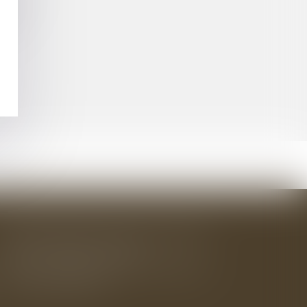
TIFIÉS
IRE
BAUDRY-MESNIL-BAILLY AVOCATS
33 rue de l'Alma - BP 542
50100 CHERBOURG EN COTENTIN
Tél : 02 33 22 26 20