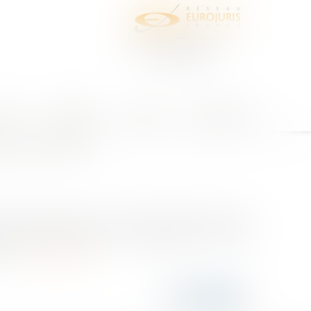
juris
Honoraires
Contact
Espace client
er aux PME ?
4 par Pierre Moscovici, alors ministre de l’Économie
liers et entreprises se sont multipliées. L’UFC-Que
5....
Lire la suite