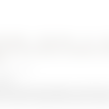
nes d'intervention
Rendez-vous en ligne
Actus
Euro
 pas alternatifs mais cumulatifs !
n d’une zone humide : les critères ne so
s !
AUD Jean-François
3/2017
rojuris.fr
arrêt du Conseil d’Etat qui devrait entraîner un certain nombre 
 et sur le terrain du droit de l’urbanisme… Dans une décisio
E, 22 février 2017, n° 386325), et qui de ce fait revêt une certain