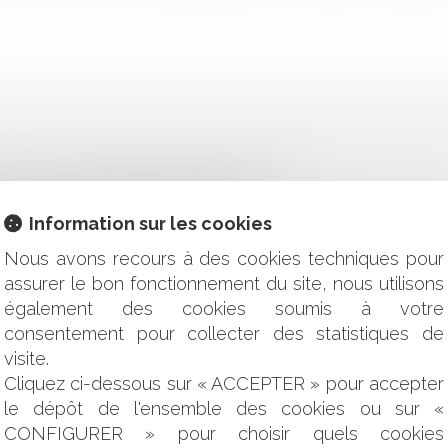
RÉPOND AUX QUESTIONS DE CNEWS MATIN
L'ÉGARD DES ASSOCIÉS D'UNE SNC
DE SERVICES ET RESPONSABILITÉS DU NOTAIRE ET DU CONSE
Information sur les cookies
 MAUVAISE FOI DU BAILLEUR
GATION DE SÉCURITÉ DE MOYENS RENFORCÉE PESANT SUR 
Nous avons recours à des cookies techniques pour
R LES SALARIÉS ET LES ENTREPRISES?
assurer le bon fonctionnement du site, nous utilisons
ENT DU SALAIRE
également des cookies soumis à votre
RES NE SONT PAS ALTERNATIFS MAIS CUMULATIFS !
consentement pour collecter des statistiques de
visite.
OUR LES ENFANTS DE MOINS DE 12 ANS
Cliquez ci-dessous sur « ACCEPTER » pour accepter
E DÉCISIONS INDIVIDUELLES PRISES SUR LE FONDEMENT D'
le dépôt de l'ensemble des cookies ou sur «
S CONDITIONS DE SANTÉ ET DE SÉCURITÉ AU TRAVAIL AU S
CONFIGURER » pour choisir quels cookies
ENT IMMOBILIER EN CAS DE NON RÉALISATION DE LA VENTE 