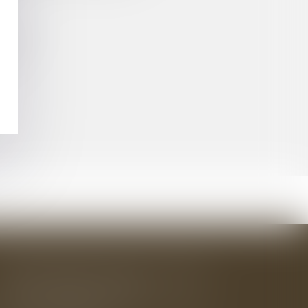
TIFIÉS
IRE
BAUDRY-MESNIL-BAILLY AVOCATS
33 rue de l'Alma - BP 542
50100 CHERBOURG EN COTENTIN