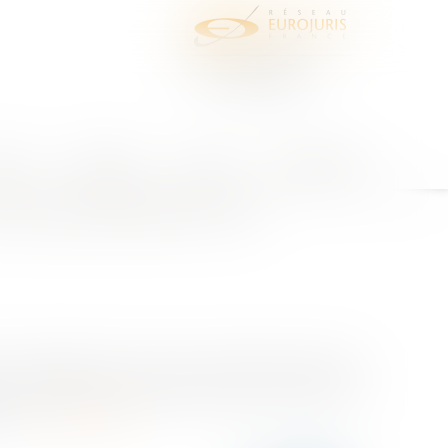
juris
Honoraires
Contact
Espace client
nt pas alternatifs mais
de conséquences à la fois sur le terrain du droit de
n du 22 février 2017 mentionnée dans les tables du
e p...
Lire la suite