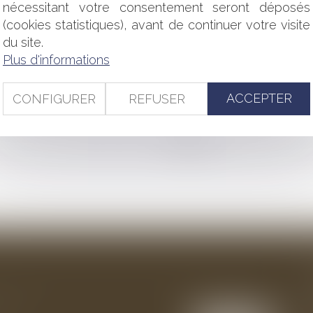
E CONSEIL CONSTITUTIONNEL FORMULE DES RÉSERVES
nécessitant votre consentement seront déposés
 JEUNES APPRENTIS
(cookies statistiques), avant de continuer votre visite
ÔT L'OBLIGATION D'UTILISER DES LOGICIELS DE CAISSE CER
du site.
RITÉ PUBLIQUE
Plus d'informations
IDATION DE LA CRÉANCE CONSTATÉE PAR UN TITRE EXÉCUTO
 DE PRÊTER AUX PME ?
INC PROPOSE 160 LETTRES TYPES
ACCEPTER
CONFIGURER
REFUSER
<<
<
...
105
106
107
108
109
110
111
>
>>
ention