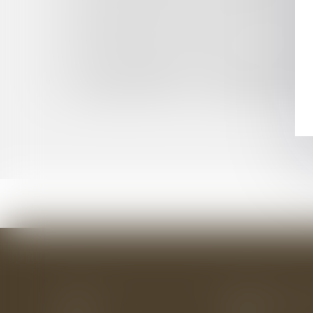
DÉLIT D'ENTRAVE À L'IVG SUR INTERNET: L
NOUVELLE AIDE FINANCIÈRE EN FAVEUR DES
PROFESSIONNELS ASSUJETTIS À LA TVA: BIENT
PUBLICATION DE LA LOI RELATIVE À LA SÉCU
SUR LA RECEVABILITÉ DE L'ACTION EN LIQU
CROWDFUNDING : EST-IL VRAIMENT PRUDENT
LITIGES EN DROIT DE LA CONSOMMATION: L'
Accueil
Le cabinet
L'équipe
Les domaines d'interv