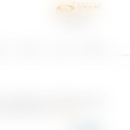
juris
Honoraires
Contact
Espace client
civ, 18 janvier 2024, n° 22-20.995 ; 22-22.224 ; 22-
 sous-traitance. Dans cette espèce, la société
émolition et de terras...
Lire la suite