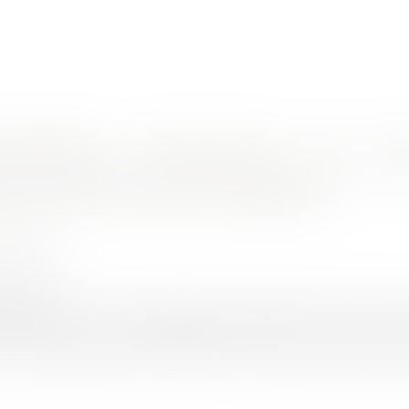
nes d'intervention
Rendez-vous en ligne
Actus
Euro
n de la notion de sous-traitance
N Ludovic
2/2024
rojuris.fr
té rendu par la Cour de cassation le 18 janvier 2024 (Cass, 3ème 
e bonne occasion de rappeler les contours de la notion de
OTION et la société VALOPHIS avaient confié des travaux de d