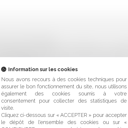
JET QUI SOIT RÉALISABLE
ACHÉ : NE PAS CONFONDRE « PROFESSIONNEL » ET « VEN
ENSION DE LA PREMIÈRE : PAS DE VIOLATION DU PRINCIPE
E DU PROCUREUR ?
OCUMENTS COMMUNIQUÉS APRÈS UNE ENQUÊTE ADMINISTRA
Information sur les cookies
 D’OBLIGATION DE DÉLIVRANCE
LAUSE DE NON-CONCURRENCE EMPORTE LA PERTE DÉFINITIV
Nous avons recours à des cookies techniques pour
N AUX TERMES DU CONGÉ DÉLIVRÉ AVEC OFFRE DE RENOUVE
assurer le bon fonctionnement du site, nous utilisons
 DE LOCAL D'HABITATION DANS LES MEUBLÉS TOURISTIQU
également des cookies soumis à votre
TION ARTIFICIELLE ET CONDITIONS D’APPLICATION DE 
consentement pour collecter des statistiques de
visite.
 : RAPPEL SUR LES COMPÉTENCES RESPECTIVES DU MAIRE E
Cliquez ci-dessous sur « ACCEPTER » pour accepter
 UN PROJET DE DÉCRET PRIS EN APPLICATION DE LA LOI D
le dépôt de l'ensemble des cookies ou sur «