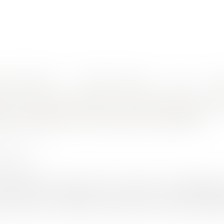
nes d'intervention
Rendez-vous en ligne
Actus
Euro
e recouvrement de pénalités et procédure de règlement amiable des litiges
n de service public : titre exécutoire 
 de règlement amiable des litiges
HET Thomas
2/2020
rojuris.fr
 la contestation juridique des titre exécutoires, le délégataire
our assurer la recevabilité de sa requête ? L’autorité dél
e prévue au contrat, avant d’émettre un titre exécutoire relatif 