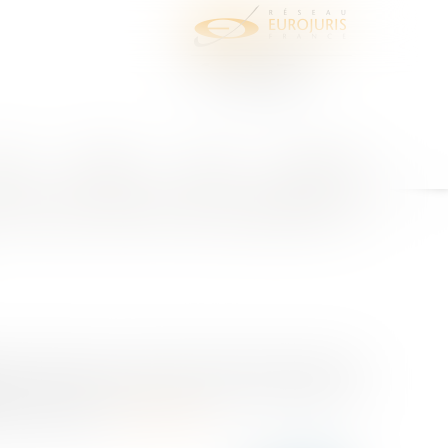
juris
Honoraires
Contact
Espace client
de recouvrement de pénalités et
 doit-il mettre en œuvre cette procédure, avant tout
égante doit-elle mettre en œuvre la procédure de
à des pénalit...
Lire la suite