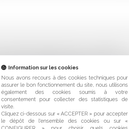
D'UNE POSITION DE PRINCIPE HOSTILE À LA VACCINATION
 QUELLES SONT LES NOUVELLES OBLIGATIONS APRÈS LE DÉCR
 SPÉCIAL D'UNE ENTREPRISE DANS LE CADRE DE LA RÉALI
Information sur les cookies
EPRISES : QUELLES SONT LES OBLIGATIONS ?
RETRAIT OU DE RUPTURE D’UN CRÉDIT
Nous avons recours à des cookies techniques pour
TEUR - QUELS SONT LES AVANTAGES DE RECOURIR À UNE 
assurer le bon fonctionnement du site, nous utilisons
ON : UN CAS PARTICULIER CONCERNANT LES FONCTIONS D
également des cookies soumis à votre
U BRAS DE FER ENTRE L'ETAT ET LES COMMUNES
consentement pour collecter des statistiques de
ATION : PAS D’INDEMNISATION EN L’ABSENCE DE PERT
visite.
IFICATION POUR LA CONCEPTION ET LA POSE D'UNE CLIMA
Cliquez ci-dessous sur « ACCEPTER » pour accepter
AÉRIENS : QUELLES OBLIGATIONS DOIT-T-ON REMPLIR AVAN
le dépôt de l'ensemble des cookies ou sur «
 SONT DES TITRES EXÉCUTOIRES : QUELQUES PRÉCISIONS 
CONFIGURER » pour choisir quels cookies