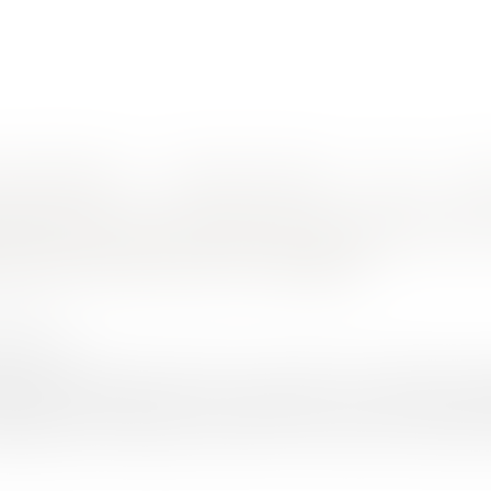
nes d'intervention
Rendez-vous en ligne
Actus
Euro
uire : nombreuses difficultés rencontrées par les usagers
alisation des demandes de permis de
és rencontrées par les usagers
0/2018
rojuris.fr
on des demandes de permis de conduire et de certificat d'immat
ficultés rencontrées par les usagers. Dans le cadre du Plan 
ématérialisé les demandes de permis de conduire et de certificat 