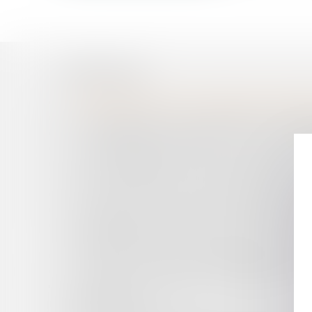
Historique
DÉMATÉRIALISATION DES DEMANDES DE PERM
LES CONDITIONS D'OCCUPATION DU DOMAINE
VOTRE MAISON A ÉTÉ DÉTRUITE PAR UN INCEN
L’ACQUÉREUR D’UN SITE POLLUÉ, NOUVEAU R
QUELLE INDEMNISATION POUR UNE VICTIME C
BAIL COMMERCIAL : VALEUR LOCATIVE ET C
LOI ELAN : FEU VERT DE L'ASSEMBLÉE NATIO
EMPLOYEUR ET SALARIÉ FACE À LA MODIFIC
LE MEMBRE D’UNE FAMILLE AYANT CÉDÉ T
NOM PATRONYMIQUE POUR VENDRE UN AUTR
QUELLES SONT LES CONSÉQUENCES DE L’ANN
COMMENT QUALIFIER LE HARCÈLEMENT MORA
QUEL EST LE RÉGIME DE RESPONSABILITÉ 
RENSEIGNEMENT ?