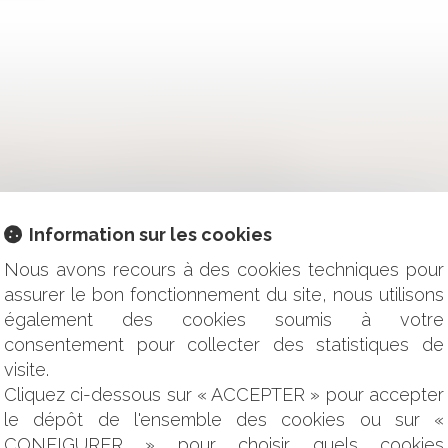
IS DE CONDUIRE : NOMBREUSES DIFFICULTÉS RENCONTRÉE
 PUBLIC : LA QUESTION DE LA DURÉE
DIE : L’INTERVENTION DE VOTRE ASSUREUR ET L’INDEMNISA
ESPONSABLE DE L’OBLIGATION DE REMISE EN ÉTAT ?
Information sur les cookies
UMULANT LA QUALITÉ DE VICTIME ET D'AUTEUR DE L'INFR
LAUSE D'INDEXATION
Nous avons recours à des cookies techniques pour
NALE
assurer le bon fonctionnement du site, nous utilisons
ATION DU CONTRAT DE TRAVAIL
également des cookies soumis à votre
OUS SES DROITS SUR UNE MARQUE CÉLÈBRE DE CHAMPAGN
consentement pour collecter des statistiques de
E CHAMPAGNE?
ULATION DU RETRAIT D’UN ACTE CRÉATEUR DE DROITS ?
visite.
L AU TRAVAIL ?
Cliquez ci-dessous sur « ACCEPTER » pour accepter
DE L'ETAT À L'ÉGARD DES VICTIMES D'ACTES DE TERRORI
le dépôt de l'ensemble des cookies ou sur «
CONFIGURER » pour choisir quels cookies