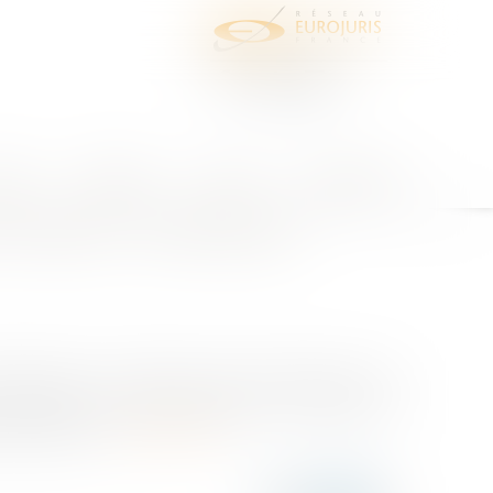
juris
Honoraires
Contact
Espace client
 conduire : nombreuses
riculation : le Défenseur des droits alerte sur les
Préfectures Nouvelle Génération, le Ministère de
d’immatricul...
Lire la suite