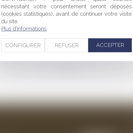
ORTANCE DE BIEN MOTIVER
nécessitant votre consentement seront déposés
LLECTIVITÉS
(cookies statistiques), avant de continuer votre visite
T DROIT DE RÉTRACTATION
du site.
ET DES AFFAIRES
E L'ORDONNANCE VISANT À FAVORISER L'INNOVATION TECHN
Plus d'informations
EXPLOITER UN FONDS DE COMMERCE SUR LE DOMAINE PUB
TALE !
ACCEPTER
CONFIGURER
REFUSER
R OCTOBRE
<<
<
...
85
86
87
88
89
90
91
...
>
>>