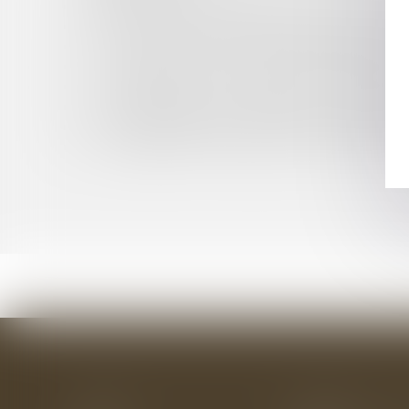
RÉVOCATION DU GÉRANT DE SARL: DE L'IMP
EVOLUTION DES RECETTES FISCALES DES CO
CRÉATION D’UN SITE WEB PROFESSIONNEL E
LA LOI RELATIVE À LA PROTECTION DU SECR
LE PERMIS DE FAIRE : INNOVATION ISSUE D
LES BATEAUX DU LUXEMBOURG : COMMENT 
ACTE ADMINISTRATIF : FRANCHISE FISCALE TO
TAXE GEMAPI : ATTENTION À LA DATE DU 1E
Accueil
Le cabinet