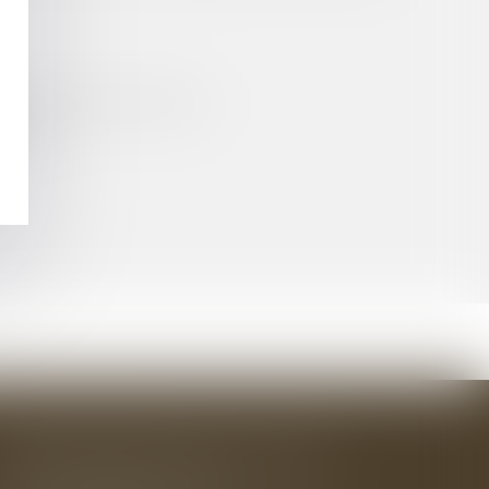
IQUE ET ARCHITECTURALE
LIC ?
BAUDRY-MESNIL-BAILLY AVOCATS
33 rue de l'Alma - BP 542