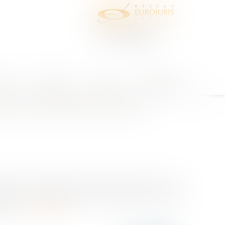
juris
Honoraires
Contact
Espace client
 d'une entreprise dans le
ions dans les activités économiques des tiers à ces
ues ont la qualité de tiers par rapport aux travaux
 do...
Lire la suite