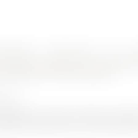
nes d'intervention
Rendez-vous en ligne
Actus
Euro
ne entreprise dans le cadre de la réalisation de travaux publics
tration du préjudice grave et spécial
la réalisation de travaux publics
HET Thomas
/2021
rojuris.fr
re que la réalisation de travaux publics engendre des perturbat
t de jurisprudence constante que les riverains des voies publiq
gement ou de réfection de ces voies. Si les tiers subissent un