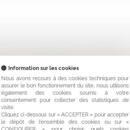
D'UNE POSITION DE PRINCIPE HOSTILE À LA VACCINATION
 QUELLES SONT LES NOUVELLES OBLIGATIONS APRÈS LE DÉCR
 SPÉCIAL D'UNE ENTREPRISE DANS LE CADRE DE LA RÉALI
Information sur les cookies
EPRISES : QUELLES SONT LES OBLIGATIONS ?
RETRAIT OU DE RUPTURE D’UN CRÉDIT
Nous avons recours à des cookies techniques pour
TEUR - QUELS SONT LES AVANTAGES DE RECOURIR À UNE 
assurer le bon fonctionnement du site, nous utilisons
ON : UN CAS PARTICULIER CONCERNANT LES FONCTIONS D
également des cookies soumis à votre
U BRAS DE FER ENTRE L'ETAT ET LES COMMUNES
consentement pour collecter des statistiques de
ATION : PAS D’INDEMNISATION EN L’ABSENCE DE PERT
visite.
IFICATION POUR LA CONCEPTION ET LA POSE D'UNE CLIMA
Cliquez ci-dessous sur « ACCEPTER » pour accepter
AÉRIENS : QUELLES OBLIGATIONS DOIT-T-ON REMPLIR AVAN
le dépôt de l'ensemble des cookies ou sur «
 SONT DES TITRES EXÉCUTOIRES : QUELQUES PRÉCISIONS 
CONFIGURER » pour choisir quels cookies