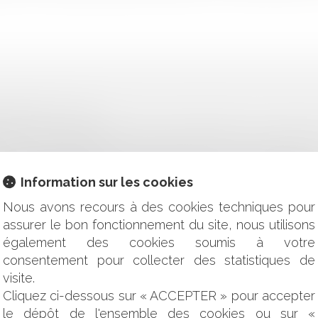
CONTRÔLE DU JUGE
ITÉ POUR LA PERSONNE PUBLIQUE D’IMPOSER LA POURSUI
RÉE EN VIGUEUR DU DIGITAL SERVICES ACT, LE RÈGLEMENT
Information sur les cookies
N À LA CONFUSION
VISION DANS LA PART VARIABLE DU SALAIRE
Nous avons recours à des cookies techniques pour
D’UN PRATICIEN ET OBLIGATION DE FORMATION
assurer le bon fonctionnement du site, nous utilisons
NTERNATIONALE DE MARCHANDISES EXCLUT LES RÈGLES NA
également des cookies soumis à votre
T DE PRÉEMPTION URBAIN
consentement pour collecter des statistiques de
E À L’INSOLVABILITÉ DU VENDEUR
TIONS
visite.
E DIFFICULTÉS DE PAIEMENT ?
Cliquez ci-dessous sur « ACCEPTER » pour accepter
'INEXÉCUTION
le dépôt de l'ensemble des cookies ou sur «