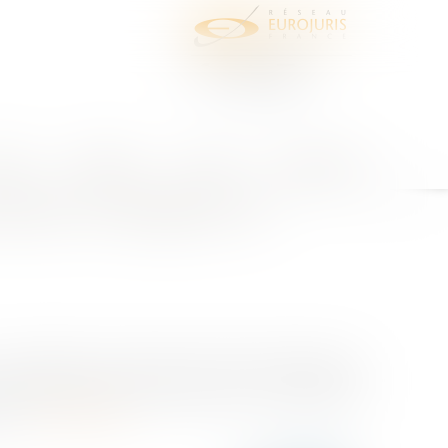
juris
Honoraires
Contact
Espace client
ticien et obligation de
s d'insuffisance professionnelle rendant dangereux
roit d'exercer est prononcée par le conseil régional
el...
Lire la suite