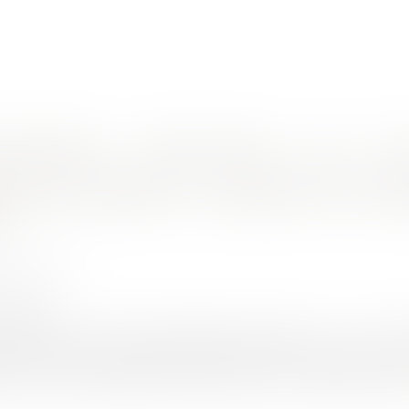
nes d'intervention
Rendez-vous en ligne
Actus
Euro
ien et obligation de formation
ie des médecins : suspension d’un pra
HET Thomas
9/2023
rojuris.fr
24-3-5 du code de la santé publique, dispose que : « I.-En ca
a profession, la suspension temporaire, totale ou partielle, du d
 pour une période déterminée, qui peut, s'il y a lieu, être renouv