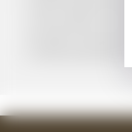
DIFFICULTÉS DES ENTREPRISES : LE RECOU
L’INJONCTION DU JUGE DE PROCÉDER AU RÉE
FOOTBALL : L’INTERDICTION DE « TOUT SI
OU SYNDICALE » ÉDICTÉE PAR LA FFF EST ADA
LE CARACTÈRE DÉFINITIF D’UNE DÉCISI
PRÉCONTRACTUEL DANS LE CADRE DE LA PROC
BAIL COMMERCIAL : CONDITIONS D’APPLICAT
POURPARLERS, CONTRAT, CONVENTION : QUI 
QUELLES SONT LES OBLIGATIONS DE L'EMPL
FONCTION PUBLIQUE TERRITORIALE : RECOUR