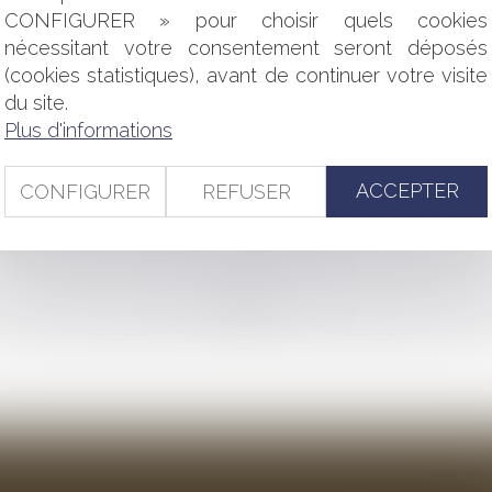
RS AU MANDAT AD HOC
CONFIGURER » pour choisir quels cookies
XAMEN NE PERMET PAS, À ELLE SEULE, LA NAISSANCE D’UN
nécessitant votre consentement seront déposés
GNE OU TENUE MANIFESTANT OSTENSIBLEMENT UNE APPARTE
(cookies statistiques), avant de continuer votre visite
PTÉE ET PROPORTIONNÉE
du site.
ON JUGEANT IRRÉGULIÈRE L’OFFRE D’UN CANDIDAT LE
ÉDURE D’ATTRIBUTION
Plus d'informations
ION DE LA CLAUSE RÉSOLUTOIRE ET OCCUPATION ILLICITE
DIT FLOU, DIT LOUP
ACCEPTER
CONFIGURER
REFUSER
OYEUR EN CAS DE FORTES CHALEURS ?
S ABUSIF AUX CDD ET DROIT À INDEMNISATION DE L’AGEN
<<
<
...
28
29
30
31
32
33
34
...
>
>>