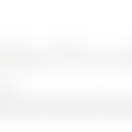
nes d'intervention
Rendez-vous en ligne
Actus
Euro
ad hoc
és des entreprises : le recours au mand
HER-PIOLA Alexis
0/2020
rojuris.fr
oc est une procédure de prévention des difficultés économiqu
 par l’intervention d’un mandataire. Lorsque le chef d’entre
oit penser qu’il peut seul ou avec l’assistance de son avocat saisir