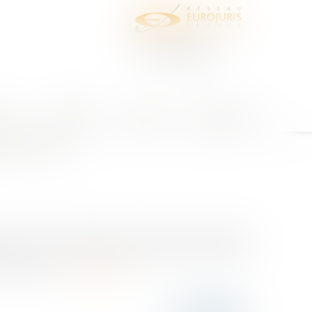
juris
Honoraires
Contact
Espace client
at ad hoc
es et/ou financières de l'entreprise, totalement
prise détecte une difficulté d’ordre économique ou
 le Tribuna...
Lire la suite