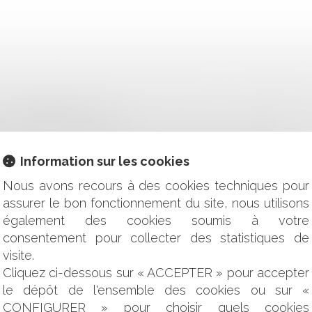
L S’APPLIQUER SUR LE BÂTI ABRITANT LEDIT COMMERCE ? P
EU IMPORTE SA TAILLE ?
ALES DE PRÉVENTION DES DIFFICULTÉS ÉCONOMIQUES PEUVE
ARIÉS : OBLIGATOIRE OU FACULTATIF ? QUE RISQUENT LES
Information sur les cookies
LOCAL MEUBLÉ : LE LIQUIDATEUR ÉPINGLÉ
Nous avons recours à des cookies techniques pour
Y A PAS DE CHANCE PERDUE, IL N’Y A PAS DE PRÉJUDICE IN
assurer le bon fonctionnement du site, nous utilisons
IVRE AU TEMPS DE LA COVID AVEC LES APC (ACCORDS DE 
également des cookies soumis à votre
S ÊTRE RÉGLÉS MÊME EN CAS DE MANQUEMENTS ?
ÊT NON CONFORME À LA PROMESSE DE VENTE
consentement pour collecter des statistiques de
RÈGLES À RESPECTER AFIN QU'IL SOIT OPPOSABLE AUX SAL
visite.
R AVEC UN SIMPLE LIEN HYPERTEXTE ?
Cliquez ci-dessous sur « ACCEPTER » pour accepter
LE CADRE DES SAISIES IMMOBILIÈRES POURRONT-ELLES AVO
le dépôt de l'ensemble des cookies ou sur «
AT LIBREMENT CONCLU PAR LE SALARIÉ
CONFIGURER » pour choisir quels cookies