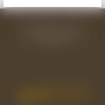
BAUDRY-MESNIL-BAILLY AVOCATS
33 rue de l'Alma - BP 542
50100 CHERBOURG EN COTENTIN
Tél : 02 33 22 26 20