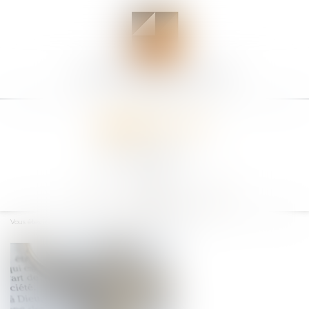
Ouvrir
le
Vous êtes ici :
Accueil
Divorce sans juge: quel coût?
menu