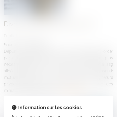
Divorce sans juge: quel coût?
Publié le :
15/02/2017
Source :
www.eurojuris.fr
Depuis le 1er janvier 2017, les époux souhaitant divorcer
par consentement mutuel ne passent désormais plus
nécessairement devant le juge. Le nouvel article 229
alinéa 1 dispose que « Les époux peuvent consentir
mutuellement à leur divorce par acte sous signature
privée contresigné par avocats, déposé au rang des
minutes d’un notaire. » Mais...
Lire la suite
Information sur les cookies
Nous avons recours à des cookies