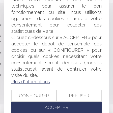
techniques pour assurer le bon
fonctionnement du site, nous utilisons
Historique
également des cookies soumis à votre
consentement pour collecter des
LE DÉLIT D'ENTRAVE À L'IVG SUR INTERNET
DÉFINITIVEMENT ADOPTÉ
statistiques de visite.
DIVORCE SANS JUGE: QUEL COÛT?
Cliquez ci-dessous sur « ACCEPTER » pour
TASCOM – LE TRIBUNAL ADMINISTRATIF DE NICE
accepter le dépôt de l'ensemble des
PART EN RÉSISTANCE
cookies ou sur « CONFIGURER » pour
LE COMPTE PERSONNEL D'ACTIVITÉ DANS LA
choisir quels cookies nécessitant votre
FONCTION PUBLIQUE
consentement seront déposés (cookies
CONDITIONS DE RECEVABILITÉ D'UNE SECONDE
statistiques), avant de continuer votre
DÉCLARATION D'APPEL ...
visite du site.
FAUTE MÉDICALE ET CHARGE DE LA PREUVE
Plus d'informations
<<
<
...
105
106
107
108
109
110
111
>
>>
CONFIGURER
REFUSER
ACCEPTER