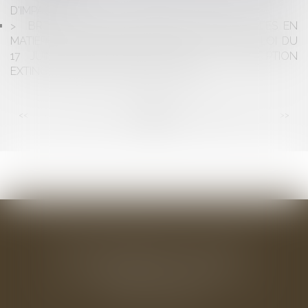
D'IMPACT
BREF RAPPEL DES MODIFICATIONS APPORTÉES EN
MATIÈRE DE PRESCRIPTION EXTINCTIVE PAR LA LOI DU
17 JUIN 2008 ET FOCUS SUR LA PRESCRIPTION
EXTINCTIVE DES TITRES EXÉCUTOIRES
<<
<
...
91
92
93
94
95
96
97
...
>
>>
BAUDRY-MESNIL-BAILLY AVOCATS
33 rue de l'Alma - BP 542
50100 CHERBOURG EN COTENTIN
Tél : 02 33 22 26 20