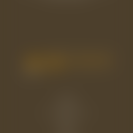
Accueil
Le cabinet
L'équipe
Les domaines d'intervention
Actus
Eurojuris
Honoraires