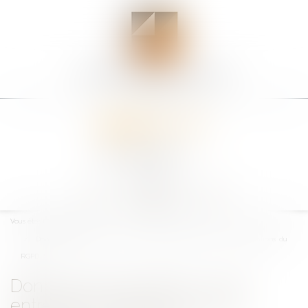
Ouvrir
le
Vous êtes ici :
Accueil
menu
Données personnelles : votre entreprise respecte t-elle les obligations du
RGPD ?
Données personnelles : votre
entreprise respecte t-elle les