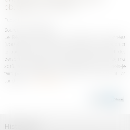
obligations du RGPD ?
Publié le :
03/05/2018
Source :
www.eurojuris.fr
Le Règlement Général sur la Protection des Données
(RGPD) vise à renforcer l’encadrement de la circulation et
le traitement des données à caractère personnel des
personnes physiques. Il sera applicable à partir du 25 mai
2018. Mon entreprise est-elle concernée ? Que dois-je
faire pour me mettre en conformité ? Quelles sont les
sanctions e...
Lire la suite
Historique