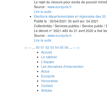
Le rejet du recours pour excès de pouvoir introdu
Source :
www.eurojuris.fr
Lire la suite
Elections départementales et régionales des 20 
Publié le :
30/04/2021
30
avril
avr.
04
2021
Collectivités
/
Services publics
/
Service public /
Le décret n° 2021-483 du 21 avril 2020 a fixé le
Source :
www.eurojuris.fr
Lire la suite
<<
<
...
50
51
52
53
54
55
56
...
>
>>
Accueil
Le cabinet
L'équipe
Les domaines d'intervention
Actus
Eurojuris
Honoraires
Contact
Articles