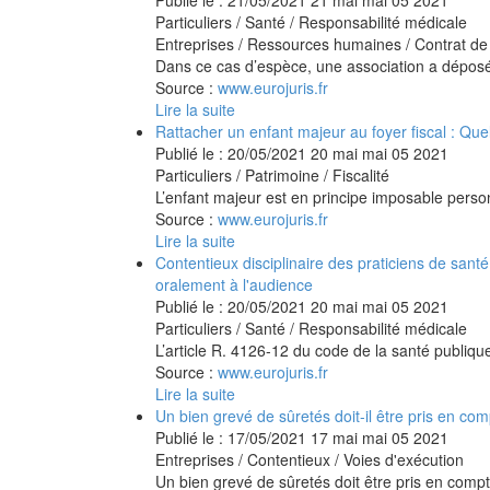
Publié le :
21/05/2021
21
mai
mai
05
2021
Particuliers
/
Santé
/
Responsabilité médicale
Entreprises
/
Ressources humaines
/
Contrat de 
Dans ce cas d’espèce, une association a déposé u
Source :
www.eurojuris.fr
Lire la suite
Rattacher un enfant majeur au foyer fiscal : Qu
Publié le :
20/05/2021
20
mai
mai
05
2021
Particuliers
/
Patrimoine
/
Fiscalité
L’enfant majeur est en principe imposable personn
Source :
www.eurojuris.fr
Lire la suite
Contentieux disciplinaire des praticiens de santé
oralement à l'audience
Publié le :
20/05/2021
20
mai
mai
05
2021
Particuliers
/
Santé
/
Responsabilité médicale
L’article R. 4126-12 du code de la santé publique
Source :
www.eurojuris.fr
Lire la suite
Un bien grevé de sûretés doit-il être pris en com
Publié le :
17/05/2021
17
mai
mai
05
2021
Entreprises
/
Contentieux
/
Voies d'exécution
Un bien grevé de sûretés doit être pris en compte