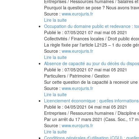
Entreprises
/
Ressources humaines
/
Salaires e
Pourquoi la question se pose ? Nous avons trav
Source :
www.eurojuris.fr
Lire la suite
Occupation du domaine public et redevance : t
Publié le :
07/05/2021
07
mai
mai
05
2021
Collectivités
/
Finances locales
/
Droit public éc
La règle fixée par l'article L2125 – 1 du code gén
Source :
www.eurojuris.fr
Lire la suite
Absence de capacité au jour du décès du disposan
Publié le :
07/05/2021
07
mai
mai
05
2021
Particuliers
/
Patrimoine
/
Gestion
Sur cette question de la capacité à recevoir une l
Source :
www.eurojuris.fr
Lire la suite
Licenciement économique : quelles informations
Publié le :
04/05/2021
04
mai
mai
05
2021
Entreprises
/
Ressources humaines
/
Discipline 
Par un arrêt du 17 mars 2021 (Cass. Soc., 17 ma
Source :
www.eurojuris.fr
Lire la suite
Conditions générales d’utilisation (CGU) : quelle