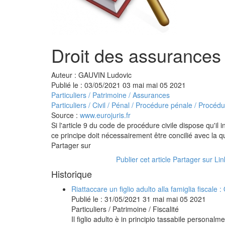
Droit des assurances e
Auteur : GAUVIN Ludovic
Publié le :
03/05/2021
03
mai
mai
05
2021
Particuliers
/
Patrimoine
/
Assurances
Particuliers
/
Civil / Pénal
/
Procédure pénale / Procédur
Source :
www.eurojuris.fr
Si l'article 9 du code de procédure civile dispose qu'i
ce principe doit nécessairement être concilié avec la qu
Partager sur
Publier cet article
Partager sur Li
Historique
Riattaccare un figlio adulto alla famiglia fiscal
Publié le :
31/05/2021
31
mai
mai
05
2021
Particuliers
/
Patrimoine
/
Fiscalité
Il figlio adulto è in principio tassabile personalme