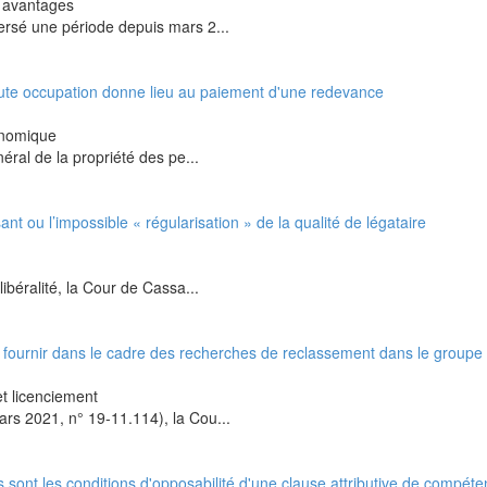
t avantages
ersé une période depuis mars 2...
oute occupation donne lieu au paiement d'une redevance
onomique
éral de la propriété des pe...
t ou l’impossible « régularisation » de la qualité de légataire
ibéralité, la Cour de Cassa...
 fournir dans le cadre des recherches de reclassement dans le groupe
et licenciement
rs 2021, n° 19-11.114), la Cou...
s sont les conditions d'opposabilité d'une clause attributive de compét