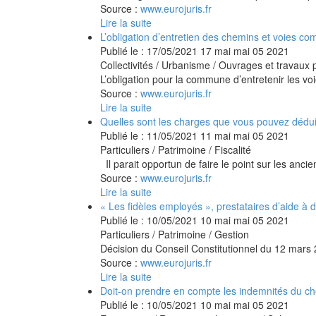
Source :
www.eurojuris.fr
Lire la suite
L’obligation d’entretien des chemins et voies 
Publié le :
17/05/2021
17
mai
mai
05
2021
Collectivités
/
Urbanisme
/
Ouvrages et travaux p
L’obligation pour la commune d’entretenir les vo
Source :
www.eurojuris.fr
Lire la suite
Quelles sont les charges que vous pouvez dédui
Publié le :
11/05/2021
11
mai
mai
05
2021
Particuliers
/
Patrimoine
/
Fiscalité
Il parait opportun de faire le point sur les ancie
Source :
www.eurojuris.fr
Lire la suite
« Les fidèles employés », prestataires d’aide à
Publié le :
10/05/2021
10
mai
mai
05
2021
Particuliers
/
Patrimoine
/
Gestion
Décision du Conseil Constitutionnel du 12 mars
Source :
www.eurojuris.fr
Lire la suite
Doit-on prendre en compte les indemnités du chôm
Publié le :
10/05/2021
10
mai
mai
05
2021