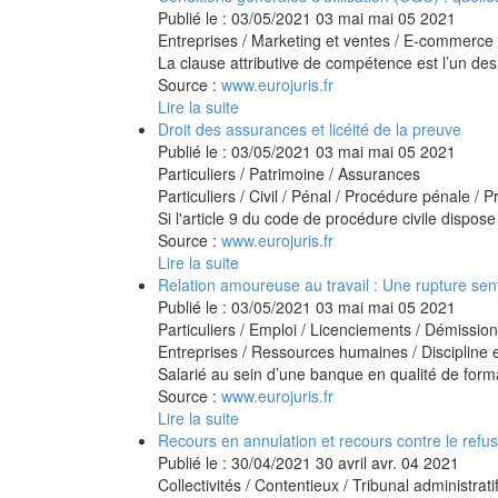
Publié le :
03/05/2021
03
mai
mai
05
2021
Entreprises
/
Marketing et ventes
/
E-commerce
La clause attributive de compétence est l’un des
Source :
www.eurojuris.fr
Lire la suite
Droit des assurances et licéité de la preuve
Publié le :
03/05/2021
03
mai
mai
05
2021
Particuliers
/
Patrimoine
/
Assurances
Particuliers
/
Civil / Pénal
/
Procédure pénale / Pr
Si l'article 9 du code de procédure civile dispos
Source :
www.eurojuris.fr
Lire la suite
Relation amoureuse au travail : Une rupture sent
Publié le :
03/05/2021
03
mai
mai
05
2021
Particuliers
/
Emploi
/
Licenciements / Démission
Entreprises
/
Ressources humaines
/
Discipline 
Salarié au sein d’une banque en qualité de formate
Source :
www.eurojuris.fr
Lire la suite
Recours en annulation et recours contre le refu
Publié le :
30/04/2021
30
avril
avr.
04
2021
Collectivités
/
Contentieux
/
Tribunal administrati