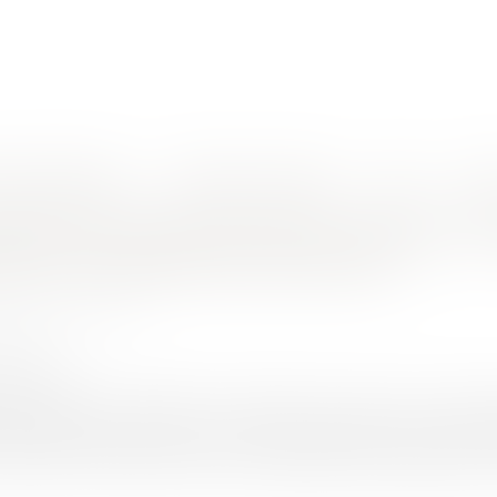
nes d'intervention
Rendez-vous en ligne
Actus
Euro
s réponses face aux inquiétudes d’accaparement des terres ?
opéen de l’achat de foncier viticole : 
es d’accaparement des terres ?
HER-PIOLA Alexis
/2017
rojuris.fr
ver le droit de propriété et notamment le droit pour chaque 
ncier agricole n’est pas en mesure d’intervenir et renvoie 
trictions, de telle sorte que les inquiétudes d’accaparement de