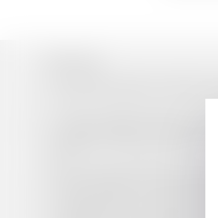
Historique
DEUX AFFAIRES CONNEXES JUGÉES PAR DEUX
DÉNÉGATION DU DROIT AU STATUT DES BAUX
?
LE JUGE ET LA MISE EN ŒUVRE DE LA CLA
A QUELLES CONDITIONS UN EMPLOYEUR PEUT
ORDONNANCES MACRON : UNE PLUS GRANDE 
DONNÉES ET FICHIERS INFORMATIQUES : 
AUTRUI
LA QUALITÉ DE CADRE DIRIGEANT EST EXCL
TRAVAIL TEMPORAIRE : LE DROIT À L’EMPLOI
MARQUE : PROTECTION CONTRE LES TIERS 
LA DÉJUDICIARISATION DU CHANGEMENT D
LA RÉFORME DU TRAVAIL DÉTACHÉ : UN SUC