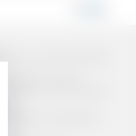
E!
 D'ÉVICTION : QUELS DÉLAIS DE PRESCRIPTION
ÉLECTRONIQUES DE SES SALARIÉS ?
 NON AUTORISÉE DE FICHIERS APPARTENANT À
URS
MPU
IBLE DE DÉCHÉANCE POUR DÉGÉNÉRESCENCE