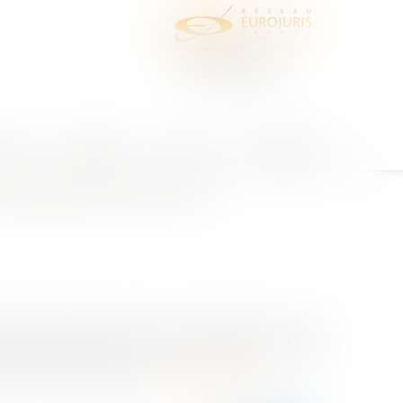
juris
Honoraires
Contact
Espace client
des réponses face aux
propriétaire de vendre son exploitation, le droit
cette responsabilité aux états membres mais avec
s terres ne vont pas se...
Lire la suite