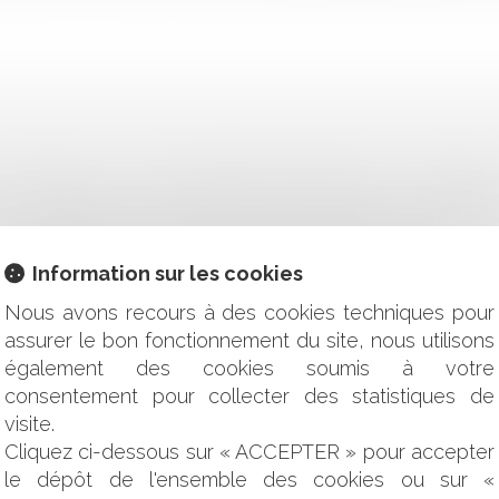
 TRIBUNAUX D’ETATS MEMBRES DIFFÉRENTS, C’EST POSSIBL
 COMMERCIAUX APRÈS OFFRE DE PAIEMENT DE L'INDEMNITÉ
USE RÉSOLUTOIRE EN MATIÈRE DE BAUX COMMERCIAUX
Information sur les cookies
-IL METTRE EN PLACE LA SURVEILLANCE DES COURRIERS 
FLEXIBILITÉ POUR LES EMPLOYEURS ?
Nous avons recours à des cookies techniques pour
APPLICATION DE LA NOTION DE VOL À LA REPRODUCTION
assurer le bon fonctionnement du site, nous utilisons
également des cookies soumis à votre
UE EN CAS DE RÉFÉRENCE CONTRACTUELLE AU FORFAIT JO
consentement pour collecter des statistiques de
 NE JUSTIFIE PAS LA POURSUITE FORCÉE D’UN CONTRAT RO
visite.
D’UNE MARQUE DEVENUE DESCRIPTIVE MAIS NON SUSCEPT
Cliquez ci-dessous sur « ACCEPTER » pour accepter
E PRÉNOM
le dépôt de l'ensemble des cookies ou sur «
CÈS EUROPÉEN ?