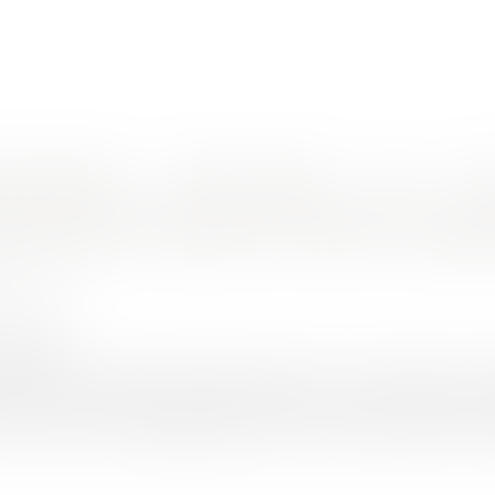
nes d'intervention
Rendez-vous en ligne
Actus
Euro
e des vices cachés
nt dans le temps de l'action en gara
N Ludovic
5/2024
rojuris.fr
en date du 21 mars 2024 (Cass, 3ème civ, 21 mars 2024, n°2
nfirmé les modalités d’encadrement dans le temps de l’action
tion récursoire, mais également dans le cadre de l’action direct