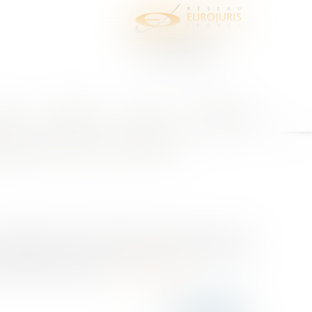
juris
Honoraires
Contact
Espace client
ntie des vices cachés
2-22.967), la 3ème chambre civile de la Cour de
 en garantie des vices cachés, non seulement dans
e exercée à l’encontre...
Lire la suite