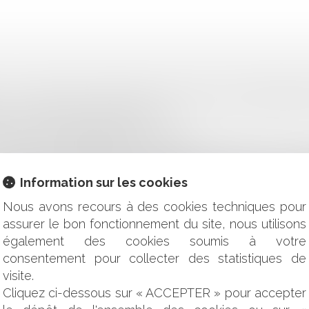
E : LES CONDITIONS PERMETTANT AU BAILLEUR DE REPREN
LES PUNITIONS SONT INTERDITES ?
TE SUR LE PLAN ÉCOLOGIQUE
2005 : EST-IL POSSIBLE D’Y DÉROGER ?
ATIF AU DÉVELOPPEMENT DE L’AGRIVOLTAÏSME ET AUX CO
S, NATURELS OU FORESTIERS : ENFIN DU NOUVEAU EN MAT
Information sur les cookies
 DE PRESCRIPTION ET DE FORCLUSION DE LA DEMANDE D'EXPE
EN GARANTIE DES VICES CACHÉS
Nous avons recours à des cookies techniques pour
NT DE LA RUPTURE UNILATÉRALE DE MARCHÉ DE TRAVAU
assurer le bon fonctionnement du site, nous utilisons
 LA PRONONCER PRÉALABLEMENT
également des cookies soumis à votre
ON ADMINISTRATIVE POUR TRAITER, DANS LE CADRE DE T
consentement pour collecter des statistiques de
CONTRE DU MAITRE D'OUVRAGE DÉLÉGUÉ
visite.
IN À BÂTIR, DU FAIT D'UNE DÉCISION ADMINISTRATIVE
Cliquez ci-dessous sur « ACCEPTER » pour accepter