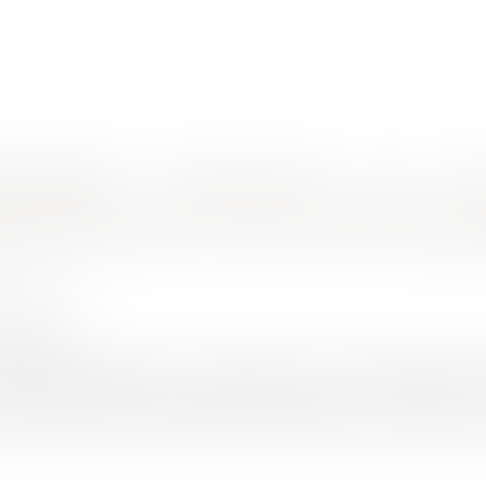
nes d'intervention
Rendez-vous en ligne
Actus
Euro
tives
nt des loyers en 2025 : bilan et pers
É Ludivine
6/2025
rojuris.fr
tre expérimental par la loi n° 2018-1021 du 23 novembre 20
s zones tendues fait aujourd’hui l’objet de vifs débats. A
échéance de 2025 marquera une étape décisive avec la remise 