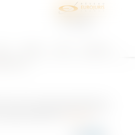
juris
Honoraires
Contact
Espace client
pectives
18 dite Loi ÉLAN, le mécanisme d’encadrement des
lors que les premières évaluations locales sont
du rapport gouvernemental....
Lire la suite