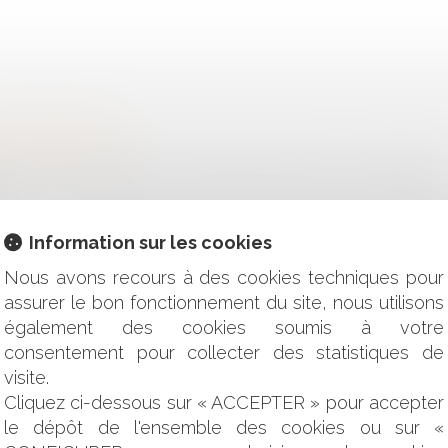
ET PERSPECTIVES
UT-IL FAIRE TRAVAILLER SES SALARIÉS LES JOURS FÉRIÉS
INT ET OPPOSITION DE LA MÈRE BIOLOGIQUE EN DEHORS D
E
 UN OUTIL INCONTOURNABLE POUR UNE GESTION DE PATRIMO
Information sur les cookies
E ORDONNANCE POUR DÉROGER AUX RÈGLES D’AMÉNAGEM
RS ET LE SORT DE L'INVESTISSEMENT LOCATIF : L'IMPORT
Nous avons recours à des cookies techniques pour
assurer le bon fonctionnement du site, nous utilisons
ENIR COMPTE DES DROITS PRÉVISIBLES À LA RETRAITE ?
également des cookies soumis à votre
MMIS PAR UNE PERSONNE VIVANT AU FOYER DE L’ASSURÉ
consentement pour collecter des statistiques de
NDER LA DÉSIGNATION D’UN ADMINISTRATEUR PROVISOIRE 
visite.
CE D’UNE RÉCEPTION TACITE
Cliquez ci-dessous sur « ACCEPTER » pour accepter
 POSSIBILITÉ POUR LA CAUTION D’AGIR CONTRE LA SOUS-
le dépôt de l'ensemble des cookies ou sur «