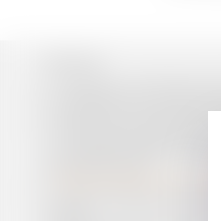
Historique
NE PAS VEILLER À LA SANTÉ MENTALE DES SA
HARCÈLEMENT MORAL ET LOYAUTÉ DE LA P
BAIL COMMERCIAL ET TRAVAUX PRESCRITS P
LES NOUVEAUX SEUILS DE DISPENSE DE PR
PRÉSIDENT D’UNE SAS NOMMÉ POUR UNE D
UN ACTIONNAIRE D’UNE SOCIÉTÉ PAR ACTIO
LA VOIE JUDICIAIRE EN DEMANDANT LA NOMIN
UNE PERSONNE ATTEINTE D’UN TROUBLE 
PÉNALEMENT RESPONSABLE ?
UN ENFANT NON ENCORE NÉ PEUT-T-IL OBTE
UNE FAUTE CONTRACTUELLE OUVRE-T-ELLE D
CONTENTIEUX DISCIPLINAIRE DES PRATICIE
SPÉCIFIQUE