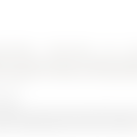
nes d'intervention
Rendez-vous en ligne
Actus
Euro
nisation du préjudice d’affection résultant du meurtre de son grand-père ?
 non encore né peut-t-il obtenir l’ind
on résultant du meurtre de son grand-p
LIER Thierry
4/2021
rojuris.fr
 11 février 2021 (pourvoi 19-23.525), la 2ème chambre civile de 
eune femme était enceinte lorsque le grand-père de l’enfant à n
lité de représentante légale, a saisi la Commission d’Indemnisat