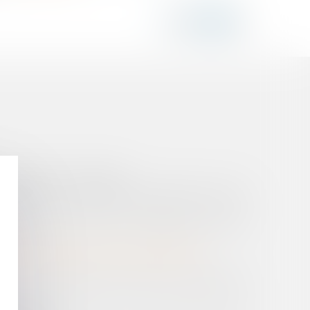
U TERME SUR LE MANDAT
RALE ET D’UN CONSEIL D‘ADMINISTRATION PAR
MATION DE PRODUITS STUPÉFIANTS EST-ELLE
ANT DU MEURTRE DE SON GRAND-PÈRE ?
RE À UN PRATICIEN DE SUIVRE UNE FORMATION