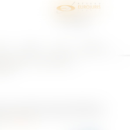
juris
Honoraires
Contact
Espace client
emnisation du préjudice
ère ?
la Cour de cassation a répondu par l’affirmative. En
aître a été victime de meurtre. Après la naissance,
...
Lire la suite