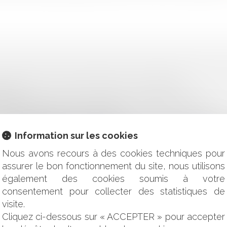
LARIÉS PEUT NUIRE GRAVEMENT À L’ENTREPRISE !
REUVE
AR L'ADMINISTRATION (COMMERCES DE RESTAURATION)
OCÉDURE DES MARCHÉS PUBLICS
URÉE DÉTERMINÉE : CONSÉQUENCES DE LA SURVENANCE D
Information sur les cookies
N PEUT-IL PROVOQUER LA RÉUNION D’UNE ASSEMBLÉE GÉNÉ
ATION D’UN MANDATAIRE AD HOC ?
Nous avons recours à des cookies techniques pour
PSYCHIQUE OU NEUROPSYCHIQUE À LA SUITE DE CONSOM
assurer le bon fonctionnement du site, nous utilisons
également des cookies soumis à votre
NIR L’INDEMNISATION DU PRÉJUDICE D’AFFECTION RÉSULT
consentement pour collecter des statistiques de
ROIT À L'INDEMNISATION D'UN TIERS AU CONTRAT ?
visite.
NS DE SANTÉ : LA CHAMBRE DISCIPLINAIRE PEUT ENJOIND
Cliquez ci-dessous sur « ACCEPTER » pour accepter