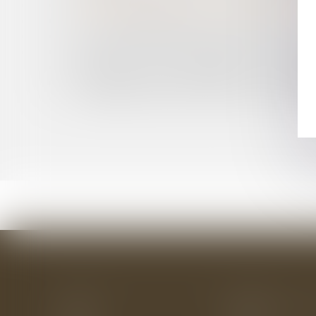
ENTRÉE EN VIGUEUR DE LA CARTE D'IDENTIF
TOUT COMPRENDRE SUR LE TÉLÉTRAVAIL
LES POUVOIRS DU DÉBITEUR DANS LE CADRE 
C’EST L’EMPLOYEUR QUI DOIT PROUVER LE P
RÉVISION DU LOYER COMMERCIAL : LA PRO
CONDUCTEUR SANS PERMIS OU SANS ASSURA
TRAITEMENT FISCAL DU DROIT AU BAIL VERS
Accueil
Le cabinet
L'équipe
Les domaines d'interv