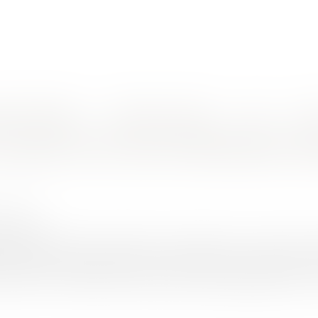
nes d'intervention
Rendez-vous en ligne
Actus
Euro
essionnelle des salariés du BTP
 vigueur de la carte d'identification pr
4/2017
rojuris.fr
tion du décret du 22 février 2016, un arrêté du 20 mars 2017 p
essaires à l'établissement et la délivrance des Cartes BTP. L
ar l'Union des caisses de France a pour finalité la gestion et le 