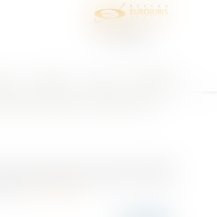
juris
Honoraires
Contact
Espace client
ofessionnelle des salariés du
récise les conditions de collecte et de traitement
e traitement automatisé d'informations à caractère
suivi d...
Lire la suite