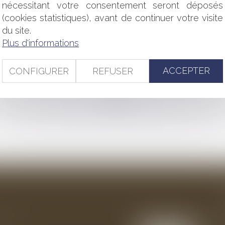
ICATION PROFESSIONNELLE DES SALARIÉS DU BTP
nécessitant votre consentement seront déposés
(cookies statistiques), avant de continuer votre visite
DES VENTES SUR LIQUIDATION JUDICIAIRE
du site.
AIEMENT DU SALAIRE
Plus d'informations
CÉDURE À RESPECTER
NCE VICTIME D'UN ACCIDENT: QUELLE INDEMNISATION?
É PAR LE PRENEUR : CHARGE EXCEPTIONNELLE OU IMMOBILI
ACCEPTER
CONFIGURER
REFUSER
<<
<
...
105
106
107
108
109
110
111
>
>>
ention