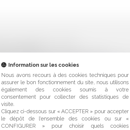
N POUR LA SIGNATURE DU CONTRAT!
RCIALE TROMPEUSE
RTE DES PRÉCISIONS SANS FAIRE DE RÉVOLUTION
ES ET FACULTÉ DE RÉUTILISATION DES « INFORMATIONS P
Information sur les cookies
 SOCIÉTÉS MÈRES ET DES ENTREPRISES DONNEUSES D'ORDRE
Nous avons recours à des cookies techniques pour
DANS LES LIEUX DANS LE CADRE DE LA SAISIE IMMOBILIÈRE 
assurer le bon fonctionnement du site, nous utilisons
T EN CAS DE DIFFICULTÉS FINANCIÈRES PASSAGÈRES
également des cookies soumis à votre
CANDIDATS À L’ÉLECTION PRÉSIDENTIELLE - LA TRANSPARE
consentement pour collecter des statistiques de
CACE ET SÉCURISANT RÉPONDANT À L’ENSEMBLE DE VOS BES
visite.
AISIE-VENTE NON SUIVI D'EXÉCUTION CONSERVE SON EFFE
Cliquez ci-dessous sur « ACCEPTER » pour accepter
TÉ DANS LES ERP
le dépôt de l'ensemble des cookies ou sur «
ENDES POUR INFRACTION ROUTIÈRE DE VOS SALARIÉS EST 
CONFIGURER » pour choisir quels cookies
VAIL