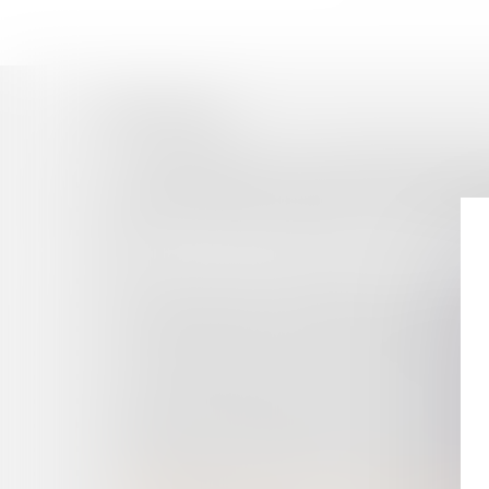
Historique
ACHETEURS PUBLICS : PAS DE PRÉCIPITATIO
CARACTÉRISATION D’UNE PRATIQUE COMME
PORT DU VOILE AU TRAVAIL : LA CJUE APPO
DROIT DU PRODUCTEUR DES BASES DE DONNÉ
1978
LOI RELATIVE AU DEVOIR DE VIGILANCE DES
A QUEL MOMENT L'HUISSIER PEUT-IL ENTRER 
EXPLOITANT AGRICOLE : DÉLAIS DE PAIEMEN
SUR LES DÉCLARATIONS DE PATRIMOINE DES 
L’ACTE D’AVOCAT : UN OUTIL SOUPLE, EFFI
UN COMMANDEMENT DE PAYER AUX FINS DE S
BIENTÔT UN REGISTRE PUBLIC D'ACCESSIBILI
EMPLOYEURS : LA PRISE EN CHARGE DES AM
LA MODERNISATION DE LA MÉDECINE DU TRA