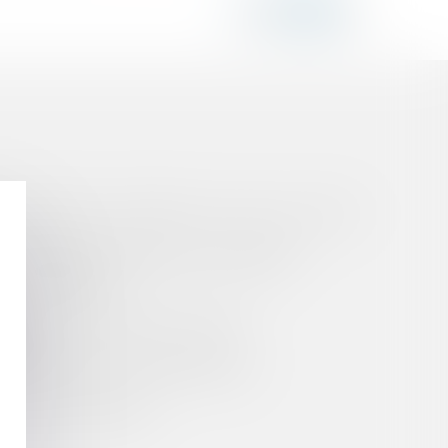
UBLIQUES » ISSUES DE LA LOI DU 17 JUILLET
 : INCONSTITUTIONNALITÉ DE L'AMENDE
DE L'IMMEUBLE ?
NCE N'EST RIEN SANS LA CLARTÉ
OINS
T INTERRUPTIF DE PRESCRIPTION
SOUMISE À CHARGES