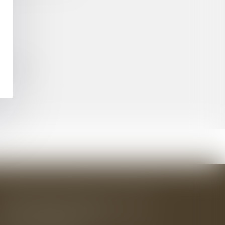
SATION ?
BAUDRY-MESNIL-BAILLY AVOCATS
33 rue de l'Alma - BP 542
50100 CHERBOURG EN COTENTIN